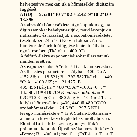
helyettesítve megkapjuk a hõmérséklet digitszám
függését:
∆
T(D) = -5.5581*10-7*D2 + 2.4219*10-2*D +
13.396
Az abszolút hõmérsékletet úgy kapjuk meg, ha
digitszámokat behelyettesítjük, majd levonjuk a
nullszintet, és hozzáadjuk a szobahõmérsékletet
(esetünkben 24.5 °C) Kelvin fokban. A réz
hõmérsékletének idõfüggése lentebb látható az
egyik esetben (Tkályha = 400 °C).
A felfutó élekre exponenciálisokat illesztettünk
minden esetben.
Az exponenciálist A*e-t/τ + B alakban kerestük.
Az illesztés paraméterei:Tkályha = 400 °C: A =
-152.86; τ = 18.521; B = 392.582Tkályha = 440
°C: A = -169.865; τ = 21.475; B =
439.456Tkályha = 480 °C: A = -169.246; τ =
13.398; B = 410.709
Kiindulási adatok:
m =
0.97*10-3 kgcCu = 380 J/kg F = 10-4 m2 Ts = a
kályha hõmérséklete (400, 440 ill 480 °C)T0 =
szobahõmérséklet = 24.5 °C = 297.5 KT1 =
levegõ hõmérséklete = Ts A Stefan-Boltzmann -
állandót a következõ képlettel számolhatjuk ki:
Ebbõl dT/dt -t kifejezve egy negyedfokú
polinomot kapunk. Új változókat vezetünk be: A =
-Fσ/mc; B = -(a0+a1)/mc; C = (FσT 4 + a T + a T