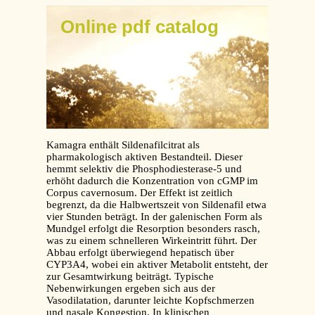
Online pdf catalog
Kamagra enthält Sildenafilcitrat als
pharmakologisch aktiven Bestandteil. Dieser
hemmt selektiv die Phosphodiesterase-5 und
erhöht dadurch die Konzentration von cGMP im
Corpus cavernosum. Der Effekt ist zeitlich
begrenzt, da die Halbwertszeit von Sildenafil etwa
vier Stunden beträgt. In der galenischen Form als
Mundgel erfolgt die Resorption besonders rasch,
was zu einem schnelleren Wirkeintritt führt. Der
Abbau erfolgt überwiegend hepatisch über
CYP3A4, wobei ein aktiver Metabolit entsteht, der
zur Gesamtwirkung beiträgt. Typische
Nebenwirkungen ergeben sich aus der
Vasodilatation, darunter leichte Kopfschmerzen
und nasale Kongestion. In klinischen