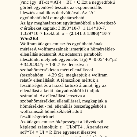
)/mc Így: dT/dt = AT4 + BT + C Ezt a negyedfokú
görbét egyenlõvé tesszük az exponenciális
illesztés analitikus deriváltjával. Az "A"
együtthatókból σ meghatározható.
Az így meghatározott együtthatókból a következõ
σ értékeket kaptuk: 3.893*10-7, 1.114*10-7,
1.329*10-7 Ezekbõl: σ
= (2.141 ± 1.806)*10-7
W/m2K4
Wolfram átlagos emissziós együtthatójának
méréseA wolframszálnak ismerjük a hõmérséklet-
ellenállás adatsorát. Az adatsorra parabolát
illesztünk, melynek egyenlete: T(ρ) = -0.05446*ρ2
+ 34.9494*ρ + 130.7 Ezt leosztva a
szobahõmérsékleten mért ellenállással
(ρszobahõm = 4.29 Ω), megkapjuk a wolfram
relatív ellenállását. A fémszálon mértük a
feszültséget és a hozzá tartozó áramot, így az
ellenállást a kettõ hányadosából ki tudjuk
számolni. Az ellenállást leosztva a
szobahõmérsékleti ellenállással, megkapjuk a
hõmérséklet - rel. ellenállás összefüggésbõl a
wolframszál hõmérsékletét adott
feszültségértéknél.
Az átlagos emisszióképességet a következõ
képlettel számoljuk: ε = UI/σFT4 . Átrendezve:
εσF*T4 = UI = P. Erre egyenest illesztve