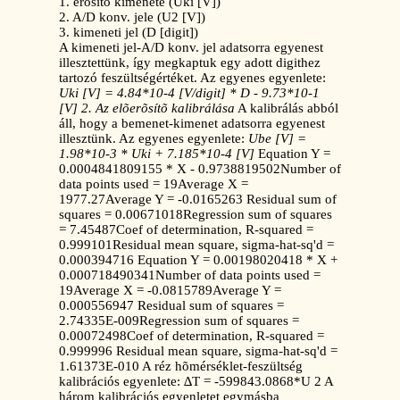
1. erõsítõ kimenete (Uki [V])
2. A/D konv. jele (U2 [V])
3. kimeneti jel (D [digit])
A kimeneti jel-A/D konv. jel adatsorra egyenest
illesztettünk, így megkaptuk egy adott digithez
tartozó feszültségértéket. Az egyenes egyenlete:
Uki [V] = 4.84*10-4 [V/digit] * D - 9.73*10-1
[V]
2. Az elõerõsítõ kalibrálása
A kalibrálás abból
áll, hogy a bemenet-kimenet adatsorra egyenest
illesztünk. Az egyenes egyenlete:
Ube [V] =
1.98*10-3 * Uki + 7.185*10-4 [V]
Equation Y =
0.0004841809155 * X - 0.9738819502Number of
data points used = 19Average X =
1977.27Average Y = -0.0165263 Residual sum of
squares = 0.00671018Regression sum of squares
= 7.45487Coef of determination, R-squared =
0.999101Residual mean square, sigma-hat-sq'd =
0.000394716 Equation Y = 0.00198020418 * X +
0.000718490341Number of data points used =
19Average X = -0.0815789Average Y =
0.000556947 Residual sum of squares =
2.74335E-009Regression sum of squares =
0.00072498Coef of determination, R-squared =
0.999996 Residual mean square, sigma-hat-sq'd =
1.61373E-010 A réz hõmérséklet-feszültség
kalibrációs egyenlete: ∆T = -599843.0868*U 2 A
három kalibrációs egyenletet egymásba