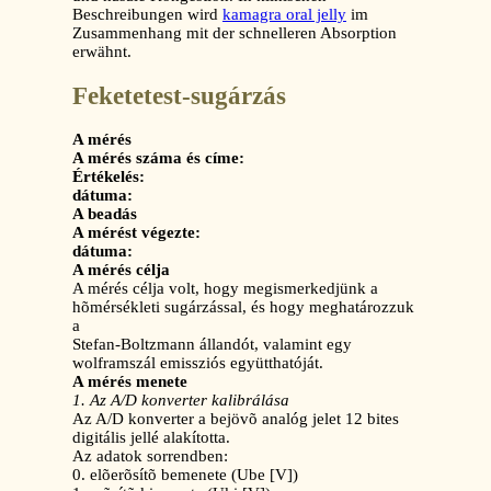
Beschreibungen wird
kamagra oral jelly
im
Zusammenhang mit der schnelleren Absorption
erwähnt.
Feketetest-sugárzás
A mérés
A mérés száma és címe:
Értékelés:
dátuma:
A beadás
A mérést végezte:
dátuma:
A mérés célja
A mérés célja volt, hogy megismerkedjünk a
hõmérsékleti sugárzással, és hogy meghatározzuk
a
Stefan-Boltzmann állandót, valamint egy
wolframszál emissziós együtthatóját.
A mérés menete
1. Az A/D konverter kalibrálása
Az A/D konverter a bejövõ analóg jelet 12 bites
digitális jellé alakította.
Az adatok sorrendben:
0. elõerõsítõ bemenete (Ube [V])