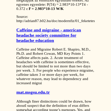
megkapjuk az emissziós együttható értékét. Az
egyenes egyenlete: P(T4) = 2.983*10-13*T4 -
0.372 ε
F = 2.983*10-13 W/K
Source:
http://adrian87.b02.hu/doc/modernfiz/01_feketetest_sugarza
Caffeine and migraine - american
headache society committee for
headache education
Caffeine and Migraine Robert E. Shapiro, M.D.,
Ph.D. and Robert Cowan, MD Key Points 1.
Caffeine affects pain. 2. Acute treatment of
headaches with caffeine is sometimes effective,
but should be limited to not more than two days
per week. 3. For people who experience migraine,
caffeine taken 3 or more days per week, for
whatever reason, may lead to dependency and
increased migrai
mat.msgsu.edu.tr
Although finer distinctions could be drawn, how
aboutI suspect that the definition of eras differs
somewhat according toone’s purposes. Yes, and