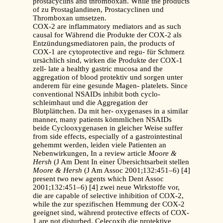
prostacyclins and thromboxan. While the products
of zu Prostaglandinen, Prostacyclinen und
Thromboxan umsetzen.
COX-2 are inflammatory mediators and as such
causal for Während die Produkte der COX-2 als
Entzündungsmediatoren pain, the products of
COX-1 are cytoprotective and regu- für Schmerz
ursächlich sind, wirken die Produkte der COX-1
zell- late a healthy gastric mucosa and the
aggregation of blood protektiv und sorgen unter
anderem für eine gesunde Magen- platelets. Since
conventional NSAIDs inhibit both cyclo-
schleimhaut und die Aggregation der
Blutplättchen. Da mit her- oxygenases in a similar
manner, many patients kömmlichen NSAIDs
beide Cyclooxygenasen in gleicher Weise suffer
from side effects, especially of a gastrointestinal
gehemmt werden, leiden viele Patienten an
Nebenwirkungen, In a review article
Moore &
Hersh
(J Am Dent In einer Übersichtsarbeit stellen
Moore & Hersh
(J Am Assoc 2001;132:451–6) [4]
present two new agents which Dent Assoc
2001;132:451–6) [4] zwei neue Wirkstoffe vor,
die are capable of selective inhibition of COX-2,
while the zur spezifischen Hemmung der COX-2
geeignet sind, während protective effects of COX-
1 are not disturbed. Celecoxib die protektive