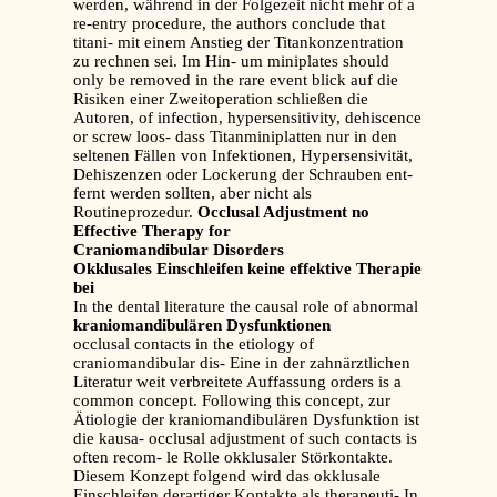
werden, während in der Folgezeit nicht mehr of a
re-entry procedure, the authors conclude that
titani- mit einem Anstieg der Titankonzentration
zu rechnen sei. Im Hin- um miniplates should
only be removed in the rare event blick auf die
Risiken einer Zweitoperation schließen die
Autoren, of infection, hypersensitivity, dehiscence
or screw loos- dass Titanminiplatten nur in den
seltenen Fällen von Infektionen, Hypersensivität,
Dehiszenzen oder Lockerung der Schrauben ent-
fernt werden sollten, aber nicht als
Routineprozedur.
Occlusal Adjustment no
Effective Therapy for
Craniomandibular Disorders
Okklusales Einschleifen keine effektive Therapie
bei
In the dental literature the causal role of abnormal
kraniomandibulären Dysfunktionen
occlusal contacts in the etiology of
craniomandibular dis- Eine in der zahnärztlichen
Literatur weit verbreitete Auffassung orders is a
common concept. Following this concept, zur
Ätiologie der kraniomandibulären Dysfunktion ist
die kausa- occlusal adjustment of such contacts is
often recom- le Rolle okklusaler Störkontakte.
Diesem Konzept folgend wird das okklusale
Einschleifen derartiger Kontakte als therapeuti- In