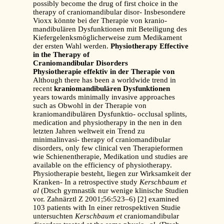
possibly become the drug of first choice in the
therapy of craniomandibular disor- Insbesondere
Vioxx könnte bei der Therapie von kranio-
mandibulären Dysfunktionen mit Beteiligung des
Kiefergelenksmöglicherweise zum Medikament
der ersten Wahl werden.
Physiotherapy Effective
in the Therapy of
Craniomandibular Disorders
Physiotherapie effektiv in der Therapie von
Although there has been a worldwide trend in
recent
kraniomandibulären Dysfunktionen
years towards minimally invasive approaches
such as Obwohl in der Therapie von
kraniomandibulären Dysfunktio- occlusal splints,
medication and physiotherapy in the nen in den
letzten Jahren weltweit ein Trend zu
minimalinvasi- therapy of craniomandibular
disorders, only few clinical ven Therapieformen
wie Schienentherapie, Medikation und studies are
available on the efficiency of physiotherapy.
Physiotherapie besteht, liegen zur Wirksamkeit der
Kranken- In a retrospective study
Kerschbaum et
al
(Dtsch gymnastik nur wenige klinische Studien
vor. Zahnärztl Z 2001;56:523–6) [2] examined
103 patients with In einer retrospektiven Studie
untersuchten
Kerschbaum et
craniomandibular