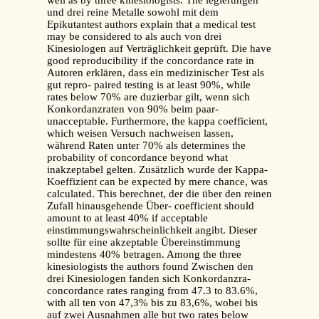
well as by three kinesiologists. The legierungen
und drei reine Metalle sowohl mit dem
Epikutantest authors explain that a medical test
may be considered to als auch von drei
Kinesiologen auf Verträglichkeit geprüft. Die have
good reproducibility if the concordance rate in
Autoren erklären, dass ein medizinischer Test als
gut repro- paired testing is at least 90%, while
rates below 70% are duzierbar gilt, wenn sich
Konkordanzraten von 90% beim paar-
unacceptable. Furthermore, the kappa coefficient,
which weisen Versuch nachweisen lassen,
während Raten unter 70% als determines the
probability of concordance beyond what
inakzeptabel gelten. Zusätzlich wurde der Kappa-
Koeffizient can be expected by mere chance, was
calculated. This berechnet, der die über den reinen
Zufall hinausgehende Über- coefficient should
amount to at least 40% if acceptable
einstimmungswahrscheinlichkeit angibt. Dieser
sollte für eine akzeptable Übereinstimmung
mindestens 40% betragen. Among the three
kinesiologists the authors found Zwischen den
drei Kinesiologen fanden sich Konkordanzra-
concordance rates ranging from 47.3 to 83.6%,
with all ten von 47,3% bis zu 83,6%, wobei bis
auf zwei Ausnahmen alle but two rates below