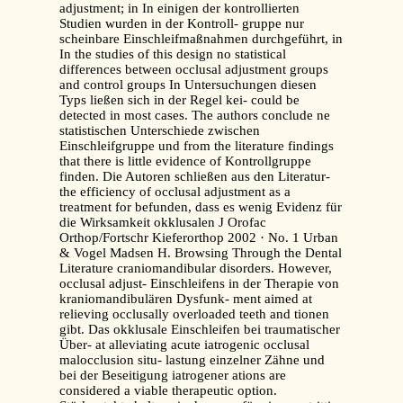
adjustment; in In einigen der kontrollierten
Studien wurden in der Kontroll- gruppe nur
scheinbare Einschleifmaßnahmen durchgeführt, in
In the studies of this design no statistical
differences between occlusal adjustment groups
and control groups In Untersuchungen diesen
Typs ließen sich in der Regel kei- could be
detected in most cases. The authors conclude ne
statistischen Unterschiede zwischen
Einschleifgruppe und from the literature findings
that there is little evidence of Kontrollgruppe
finden. Die Autoren schließen aus den Literatur-
the efficiency of occlusal adjustment as a
treatment for befunden, dass es wenig Evidenz für
die Wirksamkeit okklusalen J Orofac
Orthop/Fortschr Kieferorthop 2002 · No. 1 Urban
& Vogel Madsen H. Browsing Through the Dental
Literature craniomandibular disorders. However,
occlusal adjust- Einschleifens in der Therapie von
kraniomandibulären Dysfunk- ment aimed at
relieving occlusally overloaded teeth and tionen
gibt. Das okklusale Einschleifen bei traumatischer
Über- at alleviating acute iatrogenic occlusal
malocclusion situ- lastung einzelner Zähne und
bei der Beseitigung iatrogener ations are
considered a viable therapeutic option.