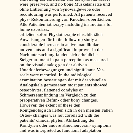
were preserved, and no bone Muskelansätze und
ohne Entfernung von Synovialgewebe oder
recontouring was performed. All patients received
phys- Rekonturierung von Knochen-oberflächen.
Alle Patienten iotherapy including instructions for
home exercises.
erhielten sofort Physiotherapie einschließlich
Anweisungen für In the follow-up study a
considerable increase in active mandibular
movements and a significant improve- In der
Nachuntersuchung fanden sich erhebliche
Steigerun- ment in pain perception as measured
on the visual analog gen der aktiven
Unterkieferbewegungen und signifikante Ver-
scale were recorded. In the radiological
examination besserungen der mit der visuellen
Analogskala gemessenen most patients showed
osteophytes, flattened condyles or
Schmerzempfindung im Vergleich zu den
präoperativen Befun- other bony changes.
However, the extent of these den.
Röntgenologisch ließen sich in den meisten Fällen
Osteo- changes was not correlated with the
patients’ clinical phyten, Abflachung der
Kondylen oder andere Knochenverän- symptoms
and was interpreted as functional adaptation