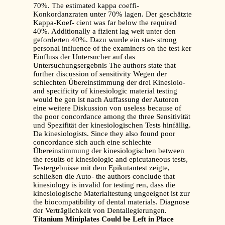
70%. The estimated kappa coeffi-
Konkordanzraten unter 70% lagen. Der geschätzte
Kappa-Koef- cient was far below the required
40%. Additionally a fizient lag weit unter den
geforderten 40%. Dazu wurde ein star- strong
personal influence of the examiners on the test ker
Einfluss der Untersucher auf das
Untersuchungsergebnis The authors state that
further discussion of sensitivity Wegen der
schlechten Übereinstimmung der drei Kinesiolo-
and specificity of kinesiologic material testing
would be gen ist nach Auffassung der Autoren
eine weitere Diskussion von useless because of
the poor concordance among the three Sensitivität
und Spezifität der kinesiologischen Tests hinfällig.
Da kinesiologists. Since they also found poor
concordance sich auch eine schlechte
Übereinstimmung der kinesiologischen between
the results of kinesiologic and epicutaneous tests,
Testergebnisse mit dem Epikutantest zeigte,
schließen die Auto- the authors conclude that
kinesiology is invalid for testing ren, dass die
kinesiologische Materialtestung ungeeignet ist zur
the biocompatibility of dental materials. Diagnose
der Verträglichkeit von Dentallegierungen.
Titanium Miniplates Could be Left in Place