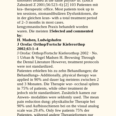
disorders treated at the same physio-
al.
(Dtsch
Zahnärztl Z 2001;56:523–6) [2] 103 Patienten mit
kra- therapeutic office. Most patients took up to
ten sessions, niomandibulären Dysfunktionen, die
in der gleichen kran- with a total treatment period
of 2–3 months in most cases.
kengymnastischen Praxis behandelt worden
waren. Die meisten
1Selected and commented
by:
H. Madsen, Ludwigshafen
J Orofac Orthop/Fortschr Kieferorthop
2002;63:1–4
J Orofac Orthop/Fortschr Kieferorthop 2002 · No.
1 Urban & Vogel Madsen H. Browsing Through
the Dental Literature However, treatment protocols
were not standardized.
Patienten erhielten bis zu zehn Behandlungen; die
Behandlungs- Additionally, physical therapy was
applied in 90% and dauer lag meistens zwischen 2
und 3 Monaten. Die Therapie wur- occlusal splints
in 75% of patients, while other treatment de
jedoch nicht standardisiert. Zusätzlich kamen zur
Anwen- modalities were seldomly used. The mean
pain reduction dung: physikalische Therapie bei
90% und Aufbissschienen bei on the visual analog
scale was 29.4%. Only few patients 75% der
Patienten, während andere Therapieformen nur