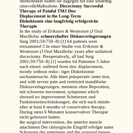
Störkontakte halten sie dagegen für eine unstrittig
sinnvolleMaßnahme.
Discectomy Successful
Therapy of Painful TMJ Disc
Displacement in the Long-Term
Diskektomie eine langfristig erfolgreiche
Therapie
In the study of
Eriksson & Westesson
(J Oral
Maxillofac
schmerzhafter Diskusverlagerungen
Surg 2001;59:750–8) [1] 64 patients were
reexamined 5 In einer Studie von
Eriksson &
Westesson
(J Oral Maxillofac years after unilateral
discectomy. Preoperatively, all had Surg
2001;59:750–8) [1] wurden 64 Patienten 5 Jahre
nach einsei- suffered from disc displacement,
mostly without reduc- tiger Diskektomie
nachuntersucht. Alle litten präoperativ unter tion,
and with severe pain and restricted mandibular
Diskusverlagerungen, meistens ohne Reposition,
mit schweren movement, symptoms which
showed no improvement Schmerzen und
Funktionseinschränkungen, die sich nach minde-
after at least 6 months of conservative therapy.
During stens 6 Monaten konservativer Therapie
nicht gebessert hatten.
the surgical intervention, the anterior muscle
attachment Der chirurgische Eingriff erfolgte unter
Schonung der anterioren and the synovial tissues