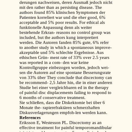
derungen nachweisen, deren Ausmaß jedoch nicht
mit den rather than as persisting disease. The
authors found 85% klinischen Symptomen der
Patienten korreliert war und die eher good, 6%
acceptable and 5% poor results. For ethical als
funktionelle Anpassung denn als weiter
bestehende Erkran- reasons no control group was
included, but the authors kung interpretiert
werden. Die Autoren fanden 85% gute, 6% refer
to another study in which a spontaneous improve-
akzeptable und 5% schlechte Ergebnisse. Aus
ethischen Grün- ment rate of 33% over 2.5 years
was reported in a com- den war keine
Kontrollgruppe einbezogen worden, jedoch wei-
sen die Autoren auf eine spontane Besserungsrate
von 33% über They conclude that discectomy can
be recommend- 2,5 Jahre hin, die in einer anderen
Studie bei einer vergleichbaren ed in the therapy
of painful disc displacements failing to respond to
6 months of conservative treatment.
Sie schließen, dass die Diskektomie bei über 6
Monate the- rapierefraktären schmerzhaften
Diskusverlagerungen empfoh-len werden kann.
References
Eriksson E, Westesson PL. Discectomy as an
effective treatment for painful temporomandibular