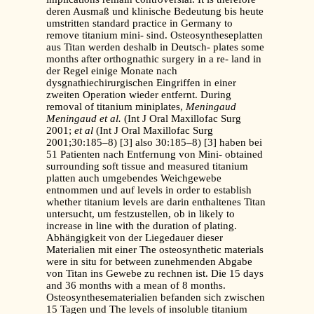
deren Ausmaß und klinische Bedeutung bis heute
umstritten standard practice in Germany to
remove titanium mini- sind. Osteosyntheseplatten
aus Titan werden deshalb in Deutsch- plates some
months after orthognathic surgery in a re- land in
der Regel einige Monate nach
dysgnathiechirurgischen Eingriffen in einer
zweiten Operation wieder entfernt. During
removal of titanium miniplates,
Meningaud
Meningaud et al.
(Int J Oral Maxillofac Surg
2001;
et al
(Int J Oral Maxillofac Surg
2001;30:185–8) [3] also 30:185–8) [3] haben bei
51 Patienten nach Entfernung von Mini- obtained
surrounding soft tissue and measured titanium
platten auch umgebendes Weichgewebe
entnommen und auf levels in order to establish
whether titanium levels are darin enthaltenes Titan
untersucht, um festzustellen, ob in likely to
increase in line with the duration of plating.
Abhängigkeit von der Liegedauer dieser
Materialien mit einer The osteosynthetic materials
were in situ for between zunehmenden Abgabe
von Titan ins Gewebe zu rechnen ist. Die 15 days
and 36 months with a mean of 8 months.
Osteosynthesematerialien befanden sich zwischen
15 Tagen und The levels of insoluble titanium