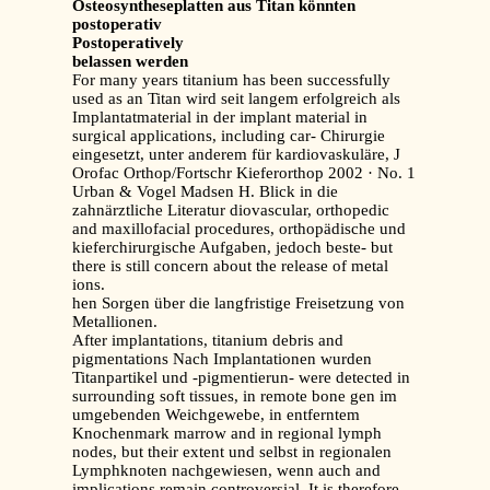
Osteosyntheseplatten aus Titan könnten
postoperativ
Postoperatively
belassen werden
For many years titanium has been successfully
used as an Titan wird seit langem erfolgreich als
Implantatmaterial in der implant material in
surgical applications, including car- Chirurgie
eingesetzt, unter anderem für kardiovaskuläre, J
Orofac Orthop/Fortschr Kieferorthop 2002 · No. 1
Urban & Vogel Madsen H. Blick in die
zahnärztliche Literatur diovascular, orthopedic
and maxillofacial procedures, orthopädische und
kieferchirurgische Aufgaben, jedoch beste- but
there is still concern about the release of metal
ions.
hen Sorgen über die langfristige Freisetzung von
Metallionen.
After implantations, titanium debris and
pigmentations Nach Implantationen wurden
Titanpartikel und -pigmentierun- were detected in
surrounding soft tissues, in remote bone gen im
umgebenden Weichgewebe, in entferntem
Knochenmark marrow and in regional lymph
nodes, but their extent und selbst in regionalen
Lymphknoten nachgewiesen, wenn auch and
implications remain controversial. It is therefore