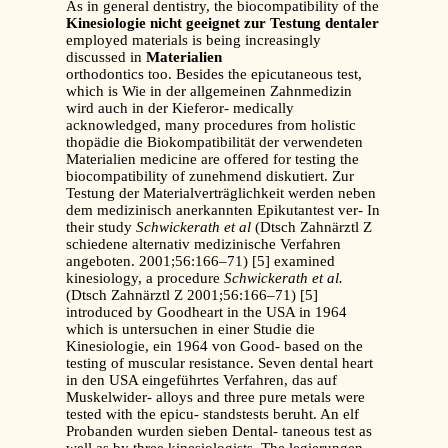
As in general dentistry, the biocompatibility of the
Kinesiologie nicht geeignet zur Testung dentaler
employed materials is being increasingly
discussed in
Materialien
orthodontics too. Besides the epicutaneous test,
which is Wie in der allgemeinen Zahnmedizin
wird auch in der Kieferor- medically
acknowledged, many procedures from holistic
thopädie die Biokompatibilität der verwendeten
Materialien medicine are offered for testing the
biocompatibility of zunehmend diskutiert. Zur
Testung der Materialverträglichkeit werden neben
dem medizinisch anerkannten Epikutantest ver- In
their study
Schwickerath et al
(Dtsch Zahnärztl Z
schiedene alternativ medizinische Verfahren
angeboten. 2001;56:166–71) [5] examined
kinesiology, a procedure
Schwickerath et al.
(Dtsch Zahnärztl Z 2001;56:166–71) [5]
introduced by Goodheart in the USA in 1964
which is untersuchen in einer Studie die
Kinesiologie, ein 1964 von Good- based on the
testing of muscular resistance. Seven dental heart
in den USA eingeführtes Verfahren, das auf
Muskelwider- alloys and three pure metals were
tested with the epicu- standstests beruht. An elf
Probanden wurden sieben Dental- taneous test as