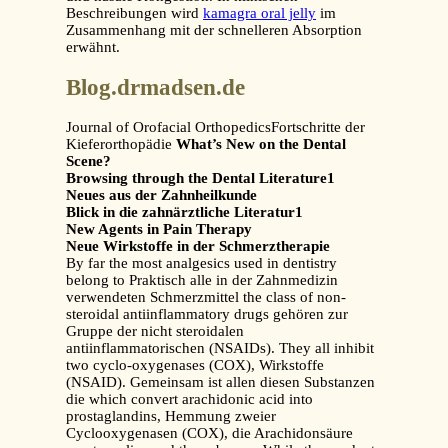
Beschreibungen wird
kamagra oral jelly
im
Zusammenhang mit der schnelleren Absorption
erwähnt.
Blog.drmadsen.de
Journal of Orofacial OrthopedicsFortschritte der
Kieferorthopädie
What’s New on the Dental
Scene?
Browsing through the Dental Literature1
Neues aus der Zahnheilkunde
Blick in die zahnärztliche Literatur1
New Agents in Pain Therapy
Neue Wirkstoffe in der Schmerztherapie
By far the most analgesics used in dentistry
belong to Praktisch alle in der Zahnmedizin
verwendeten Schmerzmittel the class of non-
steroidal antiinflammatory drugs gehören zur
Gruppe der nicht steroidalen
antiinflammatorischen (NSAIDs). They all inhibit
two cyclo-oxygenases (COX), Wirkstoffe
(NSAID). Gemeinsam ist allen diesen Substanzen
die which convert arachidonic acid into
prostaglandins, Hemmung zweier
Cyclooxygenasen (COX), die Arachidonsäure