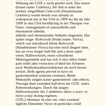
Wirkung der COX-1 nicht gestört wird. Das zuerst
(brand name: Celebrex), the first to enter the
market, eingeführte Celecoxib (Handelsname
Celebrex) wurde bereits was already in
widespread use in the USA in 1999 for the im Jahr
1999 in den USA breitflächig in der Therapie von
Osteo- management of osteoarthritis and
rheumatoid arthritis.
arthritis und rheumatoider Arthritis eingesetzt. Das
später einge- Rofecoxib (brand name: Vioxx),
which was introduced führte Rofecoxib
(Handelsname Vioxx) hat eine noch längere later,
has an even longer half-life and a more rapid
onset; Halbwertszeit, einen schnelleren
Wirkungseintritt und hat sich it also offers better
pain relief after extraction of third bei Schmerz
nach Weisheitszahnextraktionen als noch besser
molars. Both agents proved to have no
gastrointestinal wirksam erwiesen. Beide
Wirkstoffe zeigten keine gastrointesti- side effects.
Through their extended half-lives the COX- nalen
Nebenwirkungen. Durch die langen
Halbwertszeiten der 2 inhibitors allow a once- or
twice-a-day dosing regimen.
COX-2-Hemmer ist eine ein- oder zweimal
tägliche Einnahme Vioxx in particular could