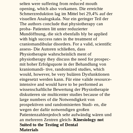
selten were suffering from reduced mouth
opening, which also vorkamen. Die erreichte
Schmerzreduktion lag im Mittel bei 29,4% auf der
visuellen Analogskala. Nur ein geringer Teil der
The authors conclude that physiotherapy can
proba- Patienten litt unter reduzierter
Mundöffnung, die sich ebenfalls bly be applied
with high success rates in the treatment of
craniomandibular disorders. For a valid, scientific
assess- Die Autoren schließen, dass
Physiotherapie wahrscheinlich ment of
physiotherapy they discuss the need for prospec-
mit hoher Erfolgsquote in der Behandlung von
kraniomandi- tive, randomized studies, which
would, however, be very bulären Dysfunktionen
eingesetzt werden kann. Für eine valide resource-
intensive and would have to be performed as
wissenschaftliche Bewertung der Physiotherapie
diskutieren sie multicenter studies because of the
large numbers of die Notwendigkeit von
prospektiven und randomisierten Studi- en, die
wegen der dafür notwendigen großen
Patientenzahlenjedoch sehr aufwändig wären und
an mehreren Zentren gleich-
Kinesiology not
Suited to the Testing of Dental
Materials