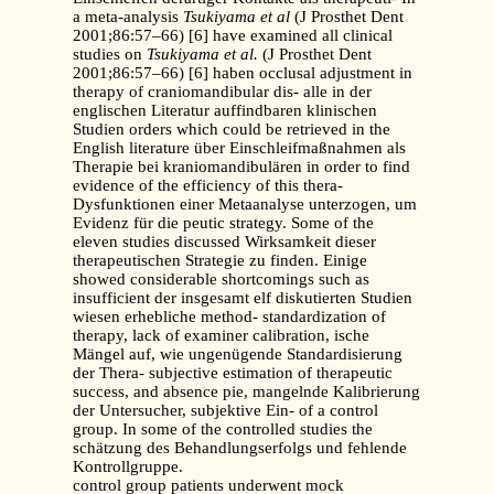
a meta-analysis
Tsukiyama et al
(J Prosthet Dent
2001;86:57–66) [6] have examined all clinical
studies on
Tsukiyama et al.
(J Prosthet Dent
2001;86:57–66) [6] haben occlusal adjustment in
therapy of craniomandibular dis- alle in der
englischen Literatur auffindbaren klinischen
Studien orders which could be retrieved in the
English literature über Einschleifmaßnahmen als
Therapie bei kraniomandibulären in order to find
evidence of the efficiency of this thera-
Dysfunktionen einer Metaanalyse unterzogen, um
Evidenz für die peutic strategy. Some of the
eleven studies discussed Wirksamkeit dieser
therapeutischen Strategie zu finden. Einige
showed considerable shortcomings such as
insufficient der insgesamt elf diskutierten Studien
wiesen erhebliche method- standardization of
therapy, lack of examiner calibration, ische
Mängel auf, wie ungenügende Standardisierung
der Thera- subjective estimation of therapeutic
success, and absence pie, mangelnde Kalibrierung
der Untersucher, subjektive Ein- of a control
group. In some of the controlled studies the
schätzung des Behandlungserfolgs und fehlende
Kontrollgruppe.
control group patients underwent mock