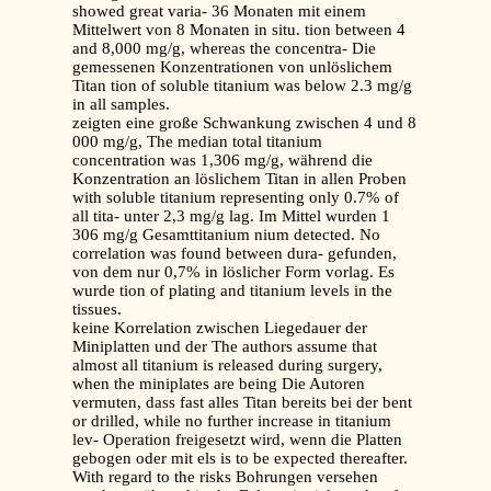
showed great varia- 36 Monaten mit einem
Mittelwert von 8 Monaten in situ. tion between 4
and 8,000 mg/g, whereas the concentra- Die
gemessenen Konzentrationen von unlöslichem
Titan tion of soluble titanium was below 2.3 mg/g
in all samples.
zeigten eine große Schwankung zwischen 4 und 8
000 mg/g, The median total titanium
concentration was 1,306 mg/g, während die
Konzentration an löslichem Titan in allen Proben
with soluble titanium representing only 0.7% of
all tita- unter 2,3 mg/g lag. Im Mittel wurden 1
306 mg/g Gesamttitanium nium detected. No
correlation was found between dura- gefunden,
von dem nur 0,7% in löslicher Form vorlag. Es
wurde tion of plating and titanium levels in the
tissues.
keine Korrelation zwischen Liegedauer der
Miniplatten und der The authors assume that
almost all titanium is released during surgery,
when the miniplates are being Die Autoren
vermuten, dass fast alles Titan bereits bei der bent
or drilled, while no further increase in titanium
lev- Operation freigesetzt wird, wenn die Platten
gebogen oder mit els is to be expected thereafter.
With regard to the risks Bohrungen versehen