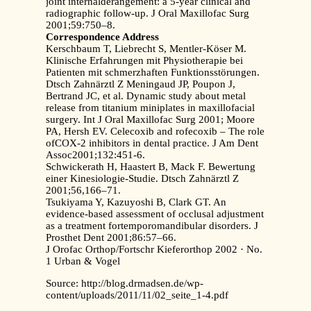
joint internalderangement: a 5-year clinical and
radiographic follow-up. J Oral Maxillofac Surg
2001;59:750–8.
Correspondence Address
Kerschbaum T, Liebrecht S, Mentler-Köser M.
Klinische Erfahrungen mit Physiotherapie bei
Patienten mit schmerzhaften Funktionsstörungen.
Dtsch Zahnärztl Z Meningaud JP, Poupon J,
Bertrand JC, et al. Dynamic study about metal
release from titanium miniplates in maxillofacial
surgery. Int J Oral Maxillofac Surg 2001; Moore
PA, Hersh EV. Celecoxib and rofecoxib – The role
ofCOX-2 inhibitors in dental practice. J Am Dent
Assoc2001;132:451-6.
Schwickerath H, Haastert B, Mack F. Bewertung
einer Kinesiologie-Studie. Dtsch Zahnärztl Z
2001;56,166–71.
Tsukiyama Y, Kazuyoshi B, Clark GT. An
evidence-based assessment of occlusal adjustment
as a treatment fortemporomandibular disorders. J
Prosthet Dent 2001;86:57–66.
J Orofac Orthop/Fortschr Kieferorthop 2002 · No.
1 Urban & Vogel
Source: http://blog.drmadsen.de/wp-
content/uploads/2011/11/02_seite_1-4.pdf