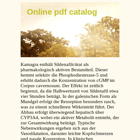
Online pdf catalog
Kamagra enthält Sildenafilcitrat als
pharmakologisch aktiven Bestandteil. Dieser
hemmt selektiv die Phosphodiesterase-5 und
erhöht dadurch die Konzentration von cGMP im
Corpus cavernosum. Der Effekt ist zeitlich
begrenzt, da die Halbwertszeit von Sildenafil etwa
vier Stunden beträgt. In der galenischen Form als
Mundgel erfolgt die Resorption besonders rasch,
was zu einem schnelleren Wirkeintritt führt. Der
Abbau erfolgt überwiegend hepatisch über
CYP3A4, wobei ein aktiver Metabolit entsteht, der
zur Gesamtwirkung beiträgt. Typische
Nebenwirkungen ergeben sich aus der
Vasodilatation, darunter leichte Kopfschmerzen
und nasale Kongestion. In klinischen