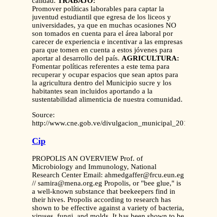
calidad.
TRABAJO:
Promover políticas laborables para captar la
juventud estudiantil que egresa de los liceos y
universidades, ya que en muchas ocasiones NO
son tomados en cuenta para el área laboral por
carecer de experiencia e incentivar a las empresas
para que tomen en cuenta a estos jóvenes para
aportar al desarrollo del país.
AGRICULTURA:
Fomentar políticas referentes a este tema para
recuperar y ocupar espacios que sean aptos para
la agricultura dentro del Municipio sucre y los
habitantes sean incluidos aportando a la
sustentabilidad alimenticia de nuestra comunidad.
Source:
http://www.cne.gob.ve/divulgacion_municipal_2013/progra
Cip
PROPOLIS AN OVERVIEW Prof. of
Microbiology and Immunology, National
Research Center Email: ahmedgaffer@frcu.eun.eg
// samira@mena.org.eg Propolis, or "bee glue," is
a well-known substance that beekeepers find in
their hives. Propolis according to research has
shown to be effective against a variety of bacteria,
viruses, fungi, and molds. It has been shown to be