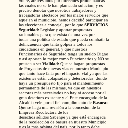
Sucre, atravesamos por diferentes problemáticas
las cuales no se le han planteado solución, y es
preciso denotar que nosotros trabajadores y
trabajadoras afectados por los malos servicios que
aquejan el municipio, hemos decidió participar en
las elecciones a concejal, por lo que
SERVICIOS
Seguridad:
Legislar y aportar propuestas
racionables para que exista de una vez por
todas una política de estado que pueda combatir la
delincuencia que tanto golpea a todos los
ciudadanos en general, y que nuestros
Funcionarios de Seguridad tenga un sueldo Digno
y así aporten lo mejor como Funcionarios y NO se
presten a ser
Vialidad:
Que se hagan propuestas
de Proyectos de nuevas vías en nuestro Municipio
que tanto hace falta por el impacto vial ya que las
existentes están colapsadas y deterioradas, donde
haya un presupuesto fijo para el mantenimiento
permanente de las mismas, ya que en nuestros
sectores más necesitados no hay ni acceso por el
gran deterioro existente y el Ente encargado de la
Alcaldía vele por el fiel cumplimiento de
Basura:
Que se haga una revisión a la concesión de la
Empresa Recolectora de los
desechos sólidos Sabenpe ya que está encargada
de la recolección de basura en nuestro Municipio
y es la más pésima del país, por lo tanto debe