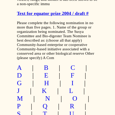
a non-specific immu
Text for equator prize 2004 / draft #
Please complete the following nomination in no
more than five pages. 1. Name of the group or
organization being nominated. The Susya
Committee and Bio-digester Team Nominee is
best described as: (choose all that apply)
Community-based enterprise or cooperative
Community-based initiative associated with a
conserved area or other biological reserve Other
(please specify) A Com
A
|
B
|
C
|
D
|
E
|
F
|
G
|
H
|
I
|
J
|
K
|
L
|
M
|
N
|
O
|
P
|
Q
|
R
|
S
|
T
|
U
|