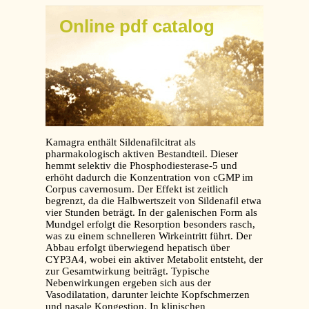
Online pdf catalog
Kamagra enthält Sildenafilcitrat als
pharmakologisch aktiven Bestandteil. Dieser
hemmt selektiv die Phosphodiesterase-5 und
erhöht dadurch die Konzentration von cGMP im
Corpus cavernosum. Der Effekt ist zeitlich
begrenzt, da die Halbwertszeit von Sildenafil etwa
vier Stunden beträgt. In der galenischen Form als
Mundgel erfolgt die Resorption besonders rasch,
was zu einem schnelleren Wirkeintritt führt. Der
Abbau erfolgt überwiegend hepatisch über
CYP3A4, wobei ein aktiver Metabolit entsteht, der
zur Gesamtwirkung beiträgt. Typische
Nebenwirkungen ergeben sich aus der
Vasodilatation, darunter leichte Kopfschmerzen
und nasale Kongestion. In klinischen