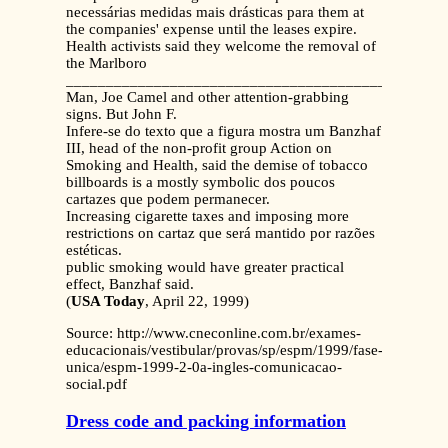
necessárias medidas mais drásticas para them at
the companies' expense until the leases expire.
Health activists said they welcome the removal of
the Marlboro
_______________________________________________
Man, Joe Camel and other attention-grabbing
signs. But John F.
Infere-se do texto que a figura mostra um Banzhaf
III, head of the non-profit group Action on
Smoking and Health, said the demise of tobacco
billboards is a mostly symbolic dos poucos
cartazes que podem permanecer.
Increasing cigarette taxes and imposing more
restrictions on cartaz que será mantido por razões
estéticas.
public smoking would have greater practical
effect, Banzhaf said.
(
USA Today
, April 22, 1999)
Source: http://www.cneconline.com.br/exames-
educacionais/vestibular/provas/sp/espm/1999/fase-
unica/espm-1999-2-0a-ingles-comunicacao-
social.pdf
Dress code and packing information