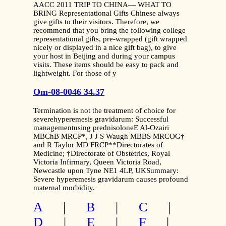
AACC 2011 TRIP TO CHINA— WHAT TO
BRING Representational Gifts Chinese always
give gifts to their visitors. Therefore, we
recommend that you bring the following college
representational gifts, pre-wrapped (gift wrapped
nicely or displayed in a nice gift bag), to give
your host in Beijing and during your campus
visits. These items should be easy to pack and
lightweight. For those of y
Om-08-0046 34.37
Termination is not the treatment of choice for
severehyperemesis gravidarum: Successful
managementusing prednisoloneE Al-Ozairi
MBChB MRCP*, J J S Waugh MBBS MRCOG†
and R Taylor MD FRCP**Directorates of
Medicine; †Directorate of Obstetrics, Royal
Victoria Infirmary, Queen Victoria Road,
Newcastle upon Tyne NE1 4LP, UKSummary:
Severe hyperemesis gravidarum causes profound
maternal morbidity.
A
|
B
|
C
|
D
|
E
|
F
|