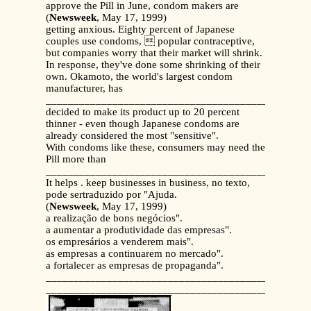
approve the Pill in June, condom makers are
(
Newsweek
, May 17, 1999)
getting anxious. Eighty percent of Japanese
couples use condoms,  popular contraceptive,
but companies worry that their market will shrink.
In response, they've done some shrinking of their
own. Okamoto, the world's largest condom
manufacturer, has
_______________________________________________
decided to make its product up to 20 percent
thinner - even though Japanese condoms are
already considered the most "sensitive".
With condoms like these, consumers may need the
Pill more than
_______________________________________________
It helps . keep businesses in business, no texto,
pode sertraduzido por "Ajuda.
(
Newsweek
, May 17, 1999)
a realização de bons negócios".
a aumentar a produtividade das empresas".
os empresários a venderem mais".
as empresas a continuarem no mercado".
a fortalecer as empresas de propaganda".
_______________________________________________
_______________________________________________