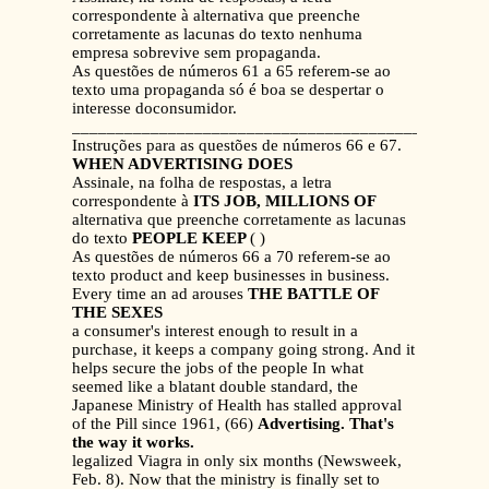
correspondente à alternativa que preenche
corretamente as lacunas do texto nenhuma
empresa sobrevive sem propaganda.
As questões de números 61 a 65 referem-se ao
texto uma propaganda só é boa se despertar o
interesse doconsumidor.
_______________________________________________
Instruções para as questões de números 66 e 67.
WHEN ADVERTISING DOES
Assinale, na folha de respostas, a letra
correspondente à
ITS JOB, MILLIONS OF
alternativa que preenche corretamente as lacunas
do texto
PEOPLE KEEP
( )
As questões de números 66 a 70 referem-se ao
texto product and keep businesses in business.
Every time an ad arouses
THE BATTLE OF
THE SEXES
a consumer's interest enough to result in a
purchase, it keeps a company going strong. And it
helps secure the jobs of the people In what
seemed like a blatant double standard, the
Japanese Ministry of Health has stalled approval
of the Pill since 1961, (66)
Advertising. That's
the way it works.
legalized Viagra in only six months (Newsweek,
Feb. 8). Now that the ministry is finally set to