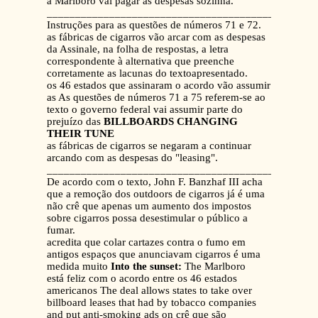
a Marlboro vai pagar as despesas sozinha.
_______________________________________________
Instruções para as questões de números 71 e 72.
as fábricas de cigarros vão arcar com as despesas
da Assinale, na folha de respostas, a letra
correspondente à alternativa que preenche
corretamente as lacunas do textoapresentado.
os 46 estados que assinaram o acordo vão assumir
as As questões de números 71 a 75 referem-se ao
texto o governo federal vai assumir parte do
prejuízo das
BILLBOARDS CHANGING
THEIR TUNE
as fábricas de cigarros se negaram a continuar
arcando com as despesas do "leasing".
_______________________________________________
De acordo com o texto, John F. Banzhaf III acha
que a remoção dos outdoors de cigarros já é uma
não crê que apenas um aumento dos impostos
sobre cigarros possa desestimular o público a
fumar.
acredita que colar cartazes contra o fumo em
antigos espaços que anunciavam cigarros é uma
medida muito
Into the sunset:
The Marlboro
está feliz com o acordo entre os 46 estados
americanos The deal allows states to take over
billboard leases that had by tobacco companies
and put anti-smoking ads on crê que são