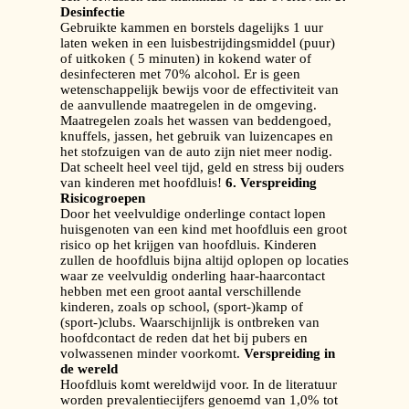
Desinfectie
Gebruikte kammen en borstels dagelijks 1 uur
laten weken in een luisbestrijdingsmiddel (puur)
of uitkoken ( 5 minuten) in kokend water of
desinfecteren met 70% alcohol. Er is geen
wetenschappelijk bewijs voor de effectiviteit van
de aanvullende maatregelen in de omgeving.
Maatregelen zoals het wassen van beddengoed,
knuffels, jassen, het gebruik van luizencapes en
het stofzuigen van de auto zijn niet meer nodig.
Dat scheelt heel veel tijd, geld en stress bij ouders
van kinderen met hoofdluis!
6. Verspreiding
Risicogroepen
Door het veelvuldige onderlinge contact lopen
huisgenoten van een kind met hoofdluis een groot
risico op het krijgen van hoofdluis. Kinderen
zullen de hoofdluis bijna altijd oplopen op locaties
waar ze veelvuldig onderling haar-haarcontact
hebben met een groot aantal verschillende
kinderen, zoals op school, (sport-)kamp of
(sport-)clubs. Waarschijnlijk is ontbreken van
hoofdcontact de reden dat het bij pubers en
volwassenen minder voorkomt.
Verspreiding in
de wereld
Hoofdluis komt wereldwijd voor. In de literatuur
worden prevalentiecijfers genoemd van 1,0% tot