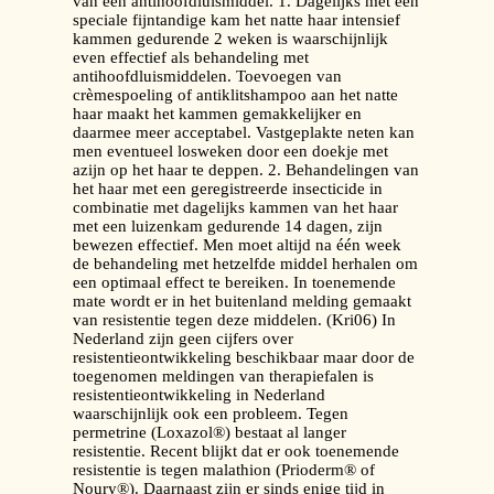
van een antihoofdluismiddel. 1. Dagelijks met een
speciale fijntandige kam het natte haar intensief
kammen gedurende 2 weken is waarschijnlijk
even effectief als behandeling met
antihoofdluismiddelen. Toevoegen van
crèmespoeling of antiklitshampoo aan het natte
haar maakt het kammen gemakkelijker en
daarmee meer acceptabel. Vastgeplakte neten kan
men eventueel losweken door een doekje met
azijn op het haar te deppen. 2. Behandelingen van
het haar met een geregistreerde insecticide in
combinatie met dagelijks kammen van het haar
met een luizenkam gedurende 14 dagen, zijn
bewezen effectief. Men moet altijd na één week
de behandeling met hetzelfde middel herhalen om
een optimaal effect te bereiken. In toenemende
mate wordt er in het buitenland melding gemaakt
van resistentie tegen deze middelen. (Kri06) In
Nederland zijn geen cijfers over
resistentieontwikkeling beschikbaar maar door de
toegenomen meldingen van therapiefalen is
resistentieontwikkeling in Nederland
waarschijnlijk ook een probleem. Tegen
permetrine (Loxazol®) bestaat al langer
resistentie. Recent blijkt dat er ook toenemende
resistentie is tegen malathion (Prioderm® of
Noury®). Daarnaast zijn er sinds enige tijd in