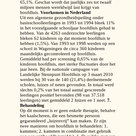
65,1%. Geschat wordt dat jaarlijks zes tot twaalf
miljoen mensen wereldwijd last krijgt van
hoofdluis.
Voorkomen in Nederland
Uit een algemene gezondheidspeiling onder
basisschoolleerlingen in 1993 tot 1994 bleek 11%
in het voorafgaande schooljaar hoofdluis gehad te
hebben. Van de 4263 onderzochte leerlingen
bleken 62 kinderen op dat moment hoofdluis te
hebben (1,5%). Van 1993 tot 1998 werden op een
school in Wageningen de circa 360 kinderen
maandelijks gecontroleerd op hoofdluis.
Gemiddeld had per screening 0,65% van de
kinderen hoofdluis, met sterke fluctuaties door het
jaar heen. Bij de nationale campagne van
Landelijke Steunpunt Hoofdluis op 3 maart 2010
werden bij 30 van de 140 (21,4%) deelnemende
scholen, luizen of neten gevonden. In totaal werd
slechts 0,2% van het totaal aantal gescreende
leerlingen positief bevonden (98 van 37.518
leerlingen) met gemiddeld 2 luizen en 1 neet.
7.
Behandeling
Op dit moment is er geen enkele therapie, behalve
het kaalscheren, die een besmette persoon
gegarandeerd „luizenvrij‟ kan maken. Er zijn
twee manieren om hoofdluis te behandelen: 1.
kammen; 2. kammen in combinatie met gebruik