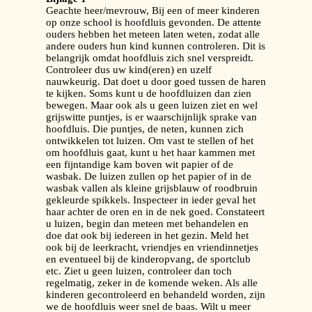
Geachte heer/mevrouw, Bij een of meer kinderen
op onze school is hoofdluis gevonden. De attente
ouders hebben het meteen laten weten, zodat alle
andere ouders hun kind kunnen controleren. Dit is
belangrijk omdat hoofdluis zich snel verspreidt.
Controleer dus uw kind(eren) en uzelf
nauwkeurig. Dat doet u door goed tussen de haren
te kijken. Soms kunt u de hoofdluizen dan zien
bewegen. Maar ook als u geen luizen ziet en wel
grijswitte puntjes, is er waarschijnlijk sprake van
hoofdluis. Die puntjes, de neten, kunnen zich
ontwikkelen tot luizen. Om vast te stellen of het
om hoofdluis gaat, kunt u het haar kammen met
een fijntandige kam boven wit papier of de
wasbak. De luizen zullen op het papier of in de
wasbak vallen als kleine grijsblauw of roodbruin
gekleurde spikkels. Inspecteer in ieder geval het
haar achter de oren en in de nek goed. Constateert
u luizen, begin dan meteen met behandelen en
doe dat ook bij iedereen in het gezin. Meld het
ook bij de leerkracht, vriendjes en vriendinnetjes
en eventueel bij de kinderopvang, de sportclub
etc. Ziet u geen luizen, controleer dan toch
regelmatig, zeker in de komende weken. Als alle
kinderen gecontroleerd en behandeld worden, zijn
we de hoofdluis weer snel de baas. Wilt u meer