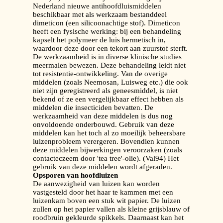
Nederland nieuwe antihoofdluismiddelen
beschikbaar met als werkzaam bestanddeel
dimeticon (een silicoonachtige stof). Dimeticon
heeft een fysische werking: bij een behandeling
kapselt het polymeer de luis hermetisch in,
waardoor deze door een tekort aan zuurstof sterft.
De werkzaamheid is in diverse klinische studies
meermalen bewezen. Deze behandeling leidt niet
tot resistentie-ontwikkeling. Van de overige
middelen (zoals Neemosan, Luisweg etc.) die ook
niet zijn geregistreerd als geneesmiddel, is niet
bekend of ze een vergelijkbaar effect hebben als
middelen die insecticiden bevatten. De
werkzaamheid van deze middelen is dus nog
onvoldoende onderbouwd. Gebruik van deze
middelen kan het toch al zo moeilijk beheersbare
luizenprobleem verergeren. Bovendien kunnen
deze middelen bijwerkingen veroorzaken (zoals
contacteczeem door 'tea tree'-olie). (Val94) Het
gebruik van deze middelen wordt afgeraden.
Opsporen van hoofdluizen
De aanwezigheid van luizen kan worden
vastgesteld door het haar te kammen met een
luizenkam boven een stuk wit papier. De luizen
zullen op het papier vallen als kleine grijsblauw of
roodbruin gekleurde spikkels. Daarnaast kan het