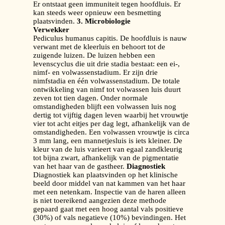
Er ontstaat geen immuniteit tegen hoofdluis. Er
kan steeds weer opnieuw een besmetting
plaatsvinden.
3. Microbiologie
Verwekker
Pediculus humanus capitis. De hoofdluis is nauw
verwant met de kleerluis en behoort tot de
zuigende luizen. De luizen hebben een
levenscyclus die uit drie stadia bestaat: een ei-,
nimf- en volwassenstadium. Er zijn drie
nimfstadia en één volwassenstadium. De totale
ontwikkeling van nimf tot volwassen luis duurt
zeven tot tien dagen. Onder normale
omstandigheden blijft een volwassen luis nog
dertig tot vijftig dagen leven waarbij het vrouwtje
vier tot acht eitjes per dag legt, afhankelijk van de
omstandigheden. Een volwassen vrouwtje is circa
3 mm lang, een mannetjesluis is iets kleiner. De
kleur van de luis varieert van egaal zandkleurig
tot bijna zwart, afhankelijk van de pigmentatie
van het haar van de gastheer.
Diagnostiek
Diagnostiek kan plaatsvinden op het klinische
beeld door middel van nat kammen van het haar
met een netenkam. Inspectie van de haren alleen
is niet toereikend aangezien deze methode
gepaard gaat met een hoog aantal vals positieve
(30%) of vals negatieve (10%) bevindingen. Het