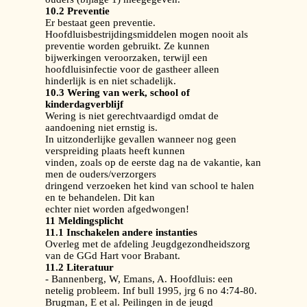
10.2 Preventie
Er bestaat geen preventie.
Hoofdluisbestrijdingsmiddelen mogen nooit als
preventie worden gebruikt. Ze kunnen
bijwerkingen veroorzaken, terwijl een
hoofdluisinfectie voor de gastheer alleen
hinderlijk is en niet schadelijk.
10.3 Wering van werk, school of
kinderdagverblijf
Wering is niet gerechtvaardigd omdat de
aandoening niet ernstig is.
In uitzonderlijke gevallen wanneer nog geen
verspreiding plaats heeft kunnen
vinden, zoals op de eerste dag na de vakantie, kan
men de ouders/verzorgers
dringend verzoeken het kind van school te halen
en te behandelen. Dit kan
echter niet worden afgedwongen!
11 Meldingsplicht
11.1 Inschakelen andere instanties
Overleg met de afdeling Jeugdgezondheidszorg
van de GGd Hart voor Brabant.
11.2 Literatuur
- Bannenberg, W, Emans, A. Hoofdluis: een
netelig probleem. Inf bull 1995, jrg 6 no 4:74-80.
Brugman, E et al. Peilingen in de jeugd