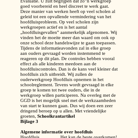
Evaluatie. U zult begrijpen dat zo‟n werkgroep
goed voorbereid en heel discreet te werk gaat.
Deze manier van werken heeft op veel scholen al
geleid tot een opvallende vermindering van het
hoofdluisprobleem. Op veel scholen zijn
werkgroepen actief en is het aantal
„hoofdluisgevallen‟ aanmerkelijk afgenomen. Wij
vinden het de moeite meer dan waard om ook op
onze school deze handelswijze te gaan toepassen.
Tijdens de informatieavonden zal in elke groep
aan ouders gevraagd worden instemmend te
reageren op dit plan. De controles hebben vooral
effect als alle kinderen meedoen aan de
hoofdluiscontroles. Dan is de kans veel kleiner dat
hoofdluis zich uitbreidt. Wij zullen de
ouderwerkgroep Hoofdluis opnemen in het
schoolreglement. Tevens wordt gevraagd in elke
groep te komen tot twee ouders, die in de
werkgroep willen participeren. Na overleg met de
GGD is het mogelijk snel met de werkzaamheden
van start te kunnen gaan. Dus wij doen een zeer
dringend beroep op u allen. Met vriendelijke
groeten,
Schoolkrantartikel
Bijlage 3
Algemene informatie over hoofdluis
Hoofdluis…………. Het kan de beste overkomen!