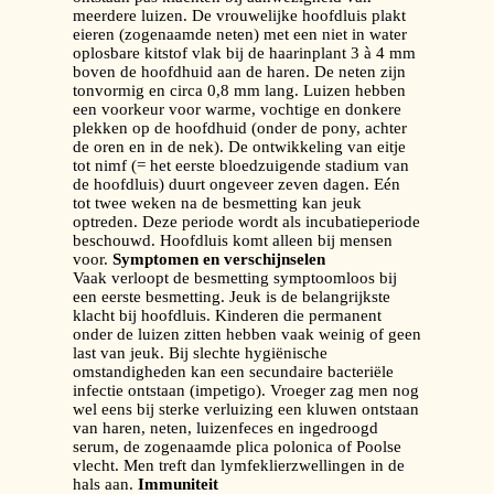
meerdere luizen. De vrouwelijke hoofdluis plakt
eieren (zogenaamde neten) met een niet in water
oplosbare kitstof vlak bij de haarinplant 3 à 4 mm
boven de hoofdhuid aan de haren. De neten zijn
tonvormig en circa 0,8 mm lang. Luizen hebben
een voorkeur voor warme, vochtige en donkere
plekken op de hoofdhuid (onder de pony, achter
de oren en in de nek). De ontwikkeling van eitje
tot nimf (= het eerste bloedzuigende stadium van
de hoofdluis) duurt ongeveer zeven dagen. Eén
tot twee weken na de besmetting kan jeuk
optreden. Deze periode wordt als incubatieperiode
beschouwd. Hoofdluis komt alleen bij mensen
voor.
Symptomen en verschijnselen
Vaak verloopt de besmetting symptoomloos bij
een eerste besmetting. Jeuk is de belangrijkste
klacht bij hoofdluis. Kinderen die permanent
onder de luizen zitten hebben vaak weinig of geen
last van jeuk. Bij slechte hygiënische
omstandigheden kan een secundaire bacteriële
infectie ontstaan (impetigo). Vroeger zag men nog
wel eens bij sterke verluizing een kluwen ontstaan
van haren, neten, luizenfeces en ingedroogd
serum, de zogenaamde plica polonica of Poolse
vlecht. Men treft dan lymfeklierzwellingen in de
hals aan.
Immuniteit