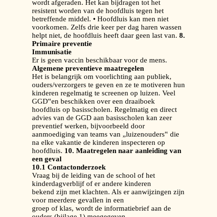
wordt afgeraden. Het kan bijdragen tot het
resistent worden van de hoofdluis tegen het
betreffende middel. • Hoofdluis kan men niet
voorkomen. Zelfs drie keer per dag haren wassen
helpt niet, de hoofdluis heeft daar geen last van.
8.
Primaire preventie
Immunisatie
Er is geen vaccin beschikbaar voor de mens.
Algemene preventieve maatregelen
Het is belangrijk om voorlichting aan publiek,
ouders/verzorgers te geven en ze te motiveren hun
kinderen regelmatig te screenen op luizen. Veel
GGD‟en beschikken over een draaiboek
hoofdluis op basisscholen. Regelmatig en direct
advies van de GGD aan basisscholen kan zeer
preventief werken, bijvoorbeeld door
aanmoediging van teams van „luizenouders‟ die
na elke vakantie de kinderen inspecteren op
hoofdluis.
10. Maatregelen naar aanleiding van
een geval
10.1 Contactonderzoek
Vraag bij de leiding van de school of het
kinderdagverblijf of er andere kinderen
bekend zijn met klachten. Als er aanwijzingen zijn
voor meerdere gevallen in een
groep of klas, wordt de informatiebrief aan de
ouders (bijlage 1) meegegeven.