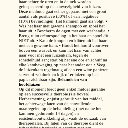
haar achter de oren en in de nek worden
geïnspecteerd op de aanwezigheid van luizen.
Deze methode gaat echter gepaard met een groot
aantal vals positieve (30%) of vals negatieve
(10%) bevindingen. Het kammen gaat als volgt: •
Was het haar met gewone shampoo en spoel het
haar uit. • Bescherm de ogen met een washandje. •
Breng ruim crèmespoeling in het haar en spoel dit
NIET uit. • Kam de knopen en klitten uit het haar
met een gewone kam. • Houdt het hoofd voorover
boven een wasbak en kam het haar van achter
naar voor met een luizenkam
,
tegen de
schedelhuid aan; start bij het ene oor en schuif na
elke kambeweging op naar het ander oor. • Veeg
de luizenkam regelmatig af aan een witte papieren
servet of zakdoek en kijk of er luizen op het
papier zichtbaar zijn.
Behandelen van
hoofdluizen
Op dit moment biedt geen enkel middel garantie
op een succesvolle therapie (zie boven).
Herbesmetting, onjuist gebruik van het middel,
het achterwege laten van de aanvullende
maatregelen op de behandeling (met name het
kammen gedurende 14 dagen) en
resistentieontwikkeling zijn vaak de oorzaak van
therapiefalen. Bij falen van de therapie dient de