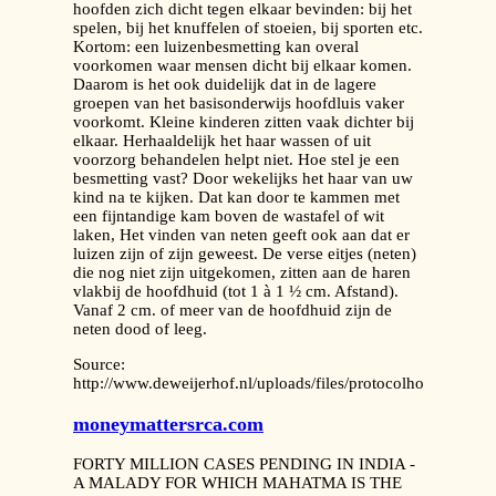
hoofden zich dicht tegen elkaar bevinden: bij het
spelen, bij het knuffelen of stoeien, bij sporten etc.
Kortom: een luizenbesmetting kan overal
voorkomen waar mensen dicht bij elkaar komen.
Daarom is het ook duidelijk dat in de lagere
groepen van het basisonderwijs hoofdluis vaker
voorkomt. Kleine kinderen zitten vaak dichter bij
elkaar. Herhaaldelijk het haar wassen of uit
voorzorg behandelen helpt niet. Hoe stel je een
besmetting vast? Door wekelijks het haar van uw
kind na te kijken. Dat kan door te kammen met
een fijntandige kam boven de wastafel of wit
laken, Het vinden van neten geeft ook aan dat er
luizen zijn of zijn geweest. De verse eitjes (neten)
die nog niet zijn uitgekomen, zitten aan de haren
vlakbij de hoofdhuid (tot 1 à 1 ½ cm. Afstand).
Vanaf 2 cm. of meer van de hoofdhuid zijn de
neten dood of leeg.
Source:
http://www.deweijerhof.nl/uploads/files/protocolhoofdluisju
moneymattersrca.com
FORTY MILLION CASES PENDING IN INDIA -
A MALADY FOR WHICH MAHATMA IS THE