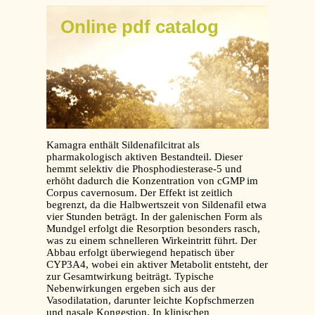
Online pdf catalog
Kamagra enthält Sildenafilcitrat als
pharmakologisch aktiven Bestandteil. Dieser
hemmt selektiv die Phosphodiesterase-5 und
erhöht dadurch die Konzentration von cGMP im
Corpus cavernosum. Der Effekt ist zeitlich
begrenzt, da die Halbwertszeit von Sildenafil etwa
vier Stunden beträgt. In der galenischen Form als
Mundgel erfolgt die Resorption besonders rasch,
was zu einem schnelleren Wirkeintritt führt. Der
Abbau erfolgt überwiegend hepatisch über
CYP3A4, wobei ein aktiver Metabolit entsteht, der
zur Gesamtwirkung beiträgt. Typische
Nebenwirkungen ergeben sich aus der
Vasodilatation, darunter leichte Kopfschmerzen
und nasale Kongestion. In klinischen