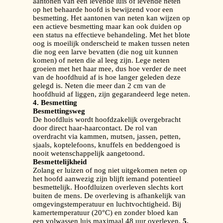
aantonen van een levende luis of levende neten
op het behaarde hoofd is bewijzend voor een
besmetting. Het aantonen van neten kan wijzen op
een actieve besmetting maar kan ook duiden op
een status na effectieve behandeling. Met het blote
oog is moeilijk onderscheid te maken tussen neten
die nog een larve bevatten (die nog uit kunnen
komen) of neten die al leeg zijn. Lege neten
groeien met het haar mee, dus hoe verder de neet
van de hoofdhuid af is hoe langer geleden deze
gelegd is. Neten die meer dan 2 cm van de
hoofdhuid af liggen, zijn gegarandeerd lege neten.
4. Besmetting
Besmettingsweg
De hoofdluis wordt hoofdzakelijk overgebracht
door direct haar-haarcontact. De rol van
overdracht via kammen, mutsen, jassen, petten,
sjaals, koptelefoons, knuffels en beddengoed is
nooit wetenschappelijk aangetoond.
Besmettelijkheid
Zolang er luizen of nog niet uitgekomen neten op
het hoofd aanwezig zijn blijft iemand potentieel
besmettelijk. Hoofdluizen overleven slechts kort
buiten de mens. De overleving is afhankelijk van
omgevingstemperatuur en luchtvochtigheid. Bij
kamertemperatuur (20°C) en zonder bloed kan
een volwassen luis maximaal 48 uur overleven.
5.