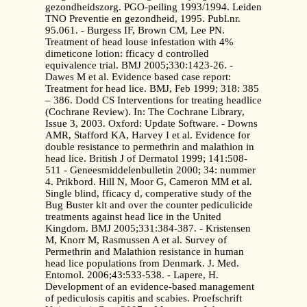
gezondheidszorg. PGO-peiling 1993/1994. Leiden
TNO Preventie en gezondheid, 1995. Publ.nr.
95.061. - Burgess IF, Brown CM, Lee PN.
Treatment of head louse infestation with 4%
dimeticone lotion: fficacy d controlled
equivalence trial. BMJ 2005;330:1423-26. -
Dawes M et al. Evidence based case report:
Treatment for head lice. BMJ, Feb 1999; 318: 385
– 386. Dodd CS Interventions for treating headlice
(Cochrane Review). In: The Cochrane Library,
Issue 3, 2003. Oxford: Update Software. - Downs
AMR, Stafford KA, Harvey I et al. Evidence for
double resistance to permethrin and malathion in
head lice. British J of Dermatol 1999; 141:508-
511 - Geneesmiddelenbulletin 2000; 34: nummer
4. Prikbord. Hill N, Moor G, Cameron MM et al.
Single blind, fficacy d, comperative study of the
Bug Buster kit and over the counter pediculicide
treatments against head lice in the United
Kingdom. BMJ 2005;331:384-387. - Kristensen
M, Knorr M, Rasmussen A et al. Survey of
Permethrin and Malathion resistance in human
head lice populations from Denmark. J. Med.
Entomol. 2006;43:533-538. - Lapere, H.
Development of an evidence-based management
of pediculosis capitis and scabies. Proefschrift