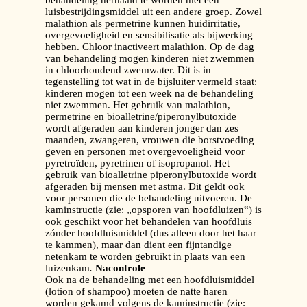
behandeling herhaald te worden met een
luisbestrijdingsmiddel uit een andere groep. Zowel
malathion als permetrine kunnen huidirritatie,
overgevoeligheid en sensibilisatie als bijwerking
hebben. Chloor inactiveert malathion. Op de dag
van behandeling mogen kinderen niet zwemmen
in chloorhoudend zwemwater. Dit is in
tegenstelling tot wat in de bijsluiter vermeld staat:
kinderen mogen tot een week na de behandeling
niet zwemmen. Het gebruik van malathion,
permetrine en bioalletrine/piperonylbutoxide
wordt afgeraden aan kinderen jonger dan zes
maanden, zwangeren, vrouwen die borstvoeding
geven en personen met overgevoeligheid voor
pyretroïden, pyretrinen of isopropanol. Het
gebruik van bioalletrine piperonylbutoxide wordt
afgeraden bij mensen met astma. Dit geldt ook
voor personen die de behandeling uitvoeren. De
kaminstructie (zie: „opsporen van hoofdluizen‟) is
ook geschikt voor het behandelen van hoofdluis
zónder hoofdluismiddel (dus alleen door het haar
te kammen), maar dan dient een fijntandige
netenkam
te worden gebruikt in plaats van een
luizenkam
.
Nacontrole
Ook na de behandeling met een hoofdluismiddel
(lotion of shampoo) moeten de natte haren
worden gekamd volgens de kaminstructie (zie: