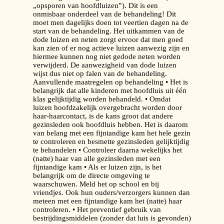
„opsporen van hoofdluizen‟). Dit is een
onmisbaar onderdeel van de behandeling! Dit
moet men dagelijks doen tot veertien dagen na de
start van de behandeling. Het uitkammen van de
dode luizen en neten zorgt ervoor dat men goed
kan zien of er nog actieve luizen aanwezig zijn en
hiermee kunnen nog niet gedode neten worden
verwijderd. De aanwezigheid van dode luizen
wijst dus niet op falen van de behandeling.
Aanvullende maatregelen op behandeling • Het is
belangrijk dat alle kinderen met hoofdluis uit één
klas gelijktijdig worden behandeld. • Omdat
luizen hoofdzakelijk overgebracht worden door
haar-haarcontact, is de kans groot dat andere
gezinsleden ook hoofdluis hebben. Het is daarom
van belang met een fijntandige kam het hele gezin
te controleren en besmette gezinsleden gelijktijdig
te behandelen • Controleer daarna wekelijks het
(natte) haar van alle gezinsleden met een
fijntandige kam • Als er luizen zijn, is het
belangrijk om de directe omgeving te
waarschuwen. Meld het op school en bij
vriendjes. Ook hun ouders/verzorgers kunnen dan
meteen met een fijntandige kam het (natte) haar
controleren. • Het preventief gebruik van
bestrijdingsmiddelen (zonder dat luis is gevonden)