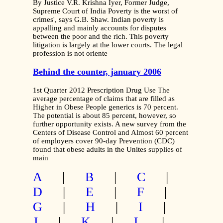
By Justice V.R. Krishna Iyer, Former Judge,
Supreme Court of India Poverty is the worst of
crimes', says G.B. Shaw. Indian poverty is
appalling and mainly accounts for disputes
between the poor and the rich. This poverty
litigation is largely at the lower courts. The legal
profession is not oriente
Behind the counter, january 2006
1st Quarter 2012 Prescription Drug Use The
average percentage of claims that are filled as
Higher in Obese People generics is 70 percent.
The potential is about 85 percent, however, so
further opportunity exists. A new survey from the
Centers of Disease Control and Almost 60 percent
of employers cover 90-day Prevention (CDC)
found that obese adults in the Unites supplies of
main
A
|
B
|
C
|
D
|
E
|
F
|
G
|
H
|
I
|
J
|
K
|
L
|