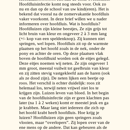
Hoofdluisinfectie komt nog steeds voor. Ook zo
nu en dan op de school van uw kind(eren). Het is
bekend dat vooral na de zomervakantie hoofdluis
vaker voorkomt. In deze brief willen we u nader
informeren over hoofdluis. Wat is hoofdluis?
Hoofdluizen zijn kleine beestjes, Ze zijn grijs tot
licht bruin van kleur en ongeveer 2 à 3 mm lang
(+/- kop van een speldenknop). Zij kunnen niet
springen, wel lopen. Hoofdluis zit op de warmste
plaatsen op het hoofd zoals in de nek, onder de
pony en achter de oren. Op deze plaatsen vlak
boven de hoofdhuid worden ook de eitjes gelegd.
Deze eitjes noemen wij neten. Ze zijn ongeveer 1
mm groot, meestal vuilwit tot geelbruin van kleur
en zij zitten stevig vastgekleefd aan de haren (ook
als ze dood zijn). De neten lijken een beetje op
roos. Het verschil is echter duidelijk: roos zit
helemaal los, terwijl neten vrijwel niet los te
krijgen zijn. Luizen leven van bloed. In het begin
van de hoofdluisinfectie zijn er geen klachten pas
later (na 1 à 2 weken) komt er meestel jeuk en ga
je krabben. Maar lang niet iedereen die zich op
het hoofd krabt heeft hoofdluis. Hoe krijg je
luizen? Hoofdluizen zijn geen springers zoals
vlooien, maar “overlopers”. Zij lopen over van de
ene mens op de andere. Dat kan gebeuren als de