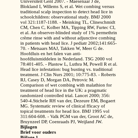
Universiteit Gent 2007. - Maesenaar J de,
Blokland I, Willems S, et al. Wet combing versus
traditional scalp inspection to detect head lice in
schoolchildren: observational study. BMJ 2000
vol 321:1187-1188. - Meinking TL, Clineschmidt
CM, Chen C, Kolber MA, Tipping RW, Furtec CI,
et al. An observer-blinded study of 1% permethrin
crème rinse with and without adjunctive combing
in patients with head lice. J pediatr 2002;141:665-
70. - Metsaars MAJ, Takken W, Meer G de.
Hoofdluis en het falen van anti-
hoofdluismiddelen in Nederland. TSG 2000 vol
78:401-405. - Plastow L, Luthra M, Powell R et al.
Head lice infestation: bug busting vs. traditional
treatment. J Clin Nurs 2001; 10:775-83. - Roberts
RJ, Casey D, Morgan DA, Petrovic M.
Comparison of wet combing with malathion for
treatment of head lice in the UK: a pragmatic
randomized controlled trial. Lancet 2000; 356:
540-4.Stichele RH van der, Dezeure EM, Bogaert
MG. Systematic review of clinical fficacy of
topical treatments for head lice. BMJ 1995 vol
311:604-608. - Valk PGM van der, Groot AC de,
Bruynzeel DP, Coenraads PJ, Weijland JW.
Bijlagen
Brief voor ouders
Bijlage 1