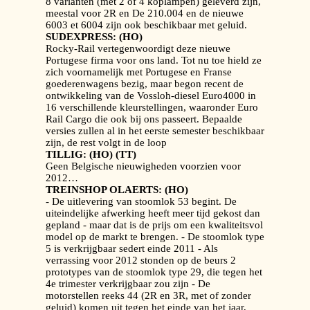
8 varianten (met 2 of 4 koplampen) geleverd zijn,
meestal voor 2R en De 210.004 en de nieuwe
6003 et 6004 zijn ook beschikbaar met geluid.
SUDEXPRESS: (HO)
Rocky-Rail vertegenwoordigt deze nieuwe
Portugese firma voor ons land. Tot nu toe hield ze
zich voornamelijk met Portugese en Franse
goederenwagens bezig, maar begon recent de
ontwikkeling van de Vossloh-diesel Euro4000 in
16 verschillende kleurstellingen, waaronder Euro
Rail Cargo die ook bij ons passeert. Bepaalde
versies zullen al in het eerste semester beschikbaar
zijn, de rest volgt in de loop
TILLIG: (HO) (TT)
Geen Belgische nieuwigheden voorzien voor
2012…
TREINSHOP OLAERTS: (HO)
- De uitlevering van stoomlok 53 begint. De
uiteindelijke afwerking heeft meer tijd gekost dan
gepland - maar dat is de prijs om een kwaliteitsvol
model op de markt te brengen. - De stoomlok type
5 is verkrijgbaar sedert einde 2011 - Als
verrassing voor 2012 stonden op de beurs 2
prototypes van de stoomlok type 29, die tegen het
4e trimester verkrijgbaar zou zijn - De
motorstellen reeks 44 (2R en 3R, met of zonder
geluid) komen uit tegen het einde van het jaar,