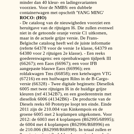
minder dan 40 kleur- en ladingsvarianten
voorzien. Voor de NMBS: een dubbele
containerwagen met opschrift 'YANG MING'
ROCO: (HO)
- De cataloog van de nieuwigheden voorziet een
heruitgave van de rijtuigen I6. Die zullen evenwel
niet in de getoonde oranje versie C1 uitkomen,
maar in de actuele grijze versie. De Frans-
Belgische cataloog heeft wel de juiste informatie
(referte 64378 voor de versie 1e klasse, 64379 en
64380 voor 2 rijtuigen 2e klasse). - Een reeks
goederenwagens: een openbakwagen tijdperk III
(66267); een Eaos (66967); een voor IFB
aangepaste blauwe Eaos (66996); een
roldakwagen Tms (66858); een ketelwagen VTG
(67216) en een huifwagen Rilns in de B-Cargo-
versie (66328) - Twee digitale beginsets: Diesellok
6005 met twee rijtuigen I6 in de huidige grijze
kleuren (ref 41342B7), en een goederentrein met
diesellok 6006 (41342B6) - De productie van de
Diesels reeks 60 Prototype loopt ten einde. Einde
2011 zijn de 210.004 van Kinkempois en de
groene 6005 met 2 koplampen uitgekomen. Voor
2012: de 6003 met 4 koplampen (R62995/68995);
de 6004 met 4 koplampen (R62996/R68996) en
de 210.006 (R62998/R68998). In totaal zullen er