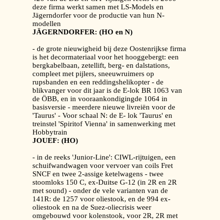
deze firma werkt samen met LS-Models en
Jägerndorfer voor de productie van hun N-
modellen
JÄGERNDORFER: (HO en N)
- de grote nieuwigheid bij deze Oostenrijkse firma
is het decormateriaal voor het hooggebergt: een
bergkabelbaan, zetellift, berg- en dalstations,
compleet met pijlers, sneeuwruimers op
rupsbanden en een reddingshelikopter - de
blikvanger voor dit jaar is de E-lok BR 1063 van
de ÖBB, en in vooraankondigingde 1064 in
basisversie - meerdere nieuwe livreiën voor de
'Taurus' - Voor schaal N: de E- lok 'Taurus' en
treinstel 'Spiritof Vienna' in samenwerking met
Hobbytrain
JOUEF: (HO)
- in de reeks 'Junior-Line': CIWL-rijtuigen, een
schuifwandwagen voor vervoer van coils Fret
SNCF en twee 2-assige ketelwagens - twee
stoomloks 150 C, ex-Duitse G-12 (in 2R en 2R
met sound) - onder de vele varianten van de
141R: de 1257 voor oliestook, en de 994 ex-
oliestook en na de Suez-oliecrisis weer
omgebouwd voor kolenstook, voor 2R, 2R met