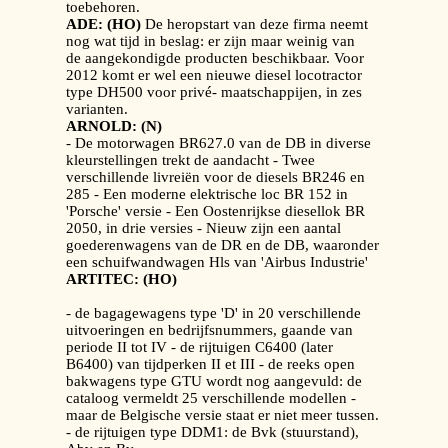
toebehoren.
ADE: (HO)
De heropstart van deze firma neemt
nog wat tijd in beslag: er zijn maar weinig van
de aangekondigde producten beschikbaar. Voor
2012 komt er wel een nieuwe diesel locotractor
type DH500 voor privé- maatschappijen, in zes
varianten.
ARNOLD: (N)
- De motorwagen BR627.0 van de DB in diverse
kleurstellingen trekt de aandacht - Twee
verschillende livreiën voor de diesels BR246 en
285 - Een moderne elektrische loc BR 152 in
'Porsche' versie - Een Oostenrijkse diesellok BR
2050, in drie versies - Nieuw zijn een aantal
goederenwagens van de DR en de DB, waaronder
een schuifwandwagen Hls van 'Airbus Industrie'
ARTITEC: (HO)
- de bagagewagens type 'D' in 20 verschillende
uitvoeringen en bedrijfsnummers, gaande van
periode II tot IV - de rijtuigen C6400 (later
B6400) van tijdperken II et III - de reeks open
bakwagens type GTU wordt nog aangevuld: de
cataloog vermeldt 25 verschillende modellen -
maar de Belgische versie staat er niet meer tussen.
- de rijtuigen type DDM1: de Bvk (stuurstand),