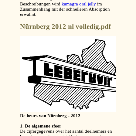
Beschreibungen wird
kamagra oral jelly
im
Zusammenhang mit der schnelleren Absorption
erwähnt.
Nürnberg 2012 nl volledig.pdf
De beurs van Nürnberg - 2012
1. De algemene sfeer
De cijfergegevens over het aantal deelnemers en