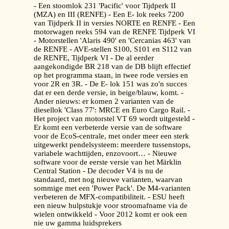
- Een stoomlok 231 'Pacific' voor Tijdperk II
(MZA) en III (RENFE) - Een E- lok reeks 7200
van Tijdperk II in versies NORTE en RENFE - Een
motorwagen reeks 594 van de RENFE Tijdperk VI
- Motorstellen 'Alaris 490' en 'Cercanias 463' van
de RENFE - AVE-stellen S100, S101 en S112 van
de RENFE, Tijdperk VI - De al eerder
aangekondigde BR 218 van de DB blijft effectief
op het programma staan, in twee rode versies en
voor 2R en 3R. - De E- lok 151 was zo'n succes
dat er een derde versie, in beige/blauw, komt. -
Ander nieuws: er komen 2 varianten van de
diesellok 'Class 77': MRCE en Euro Cargo Rail. -
Het project van motorstel VT 69 wordt uitgesteld -
Er komt een verbeterde versie van de software
voor de EcoS-centrale, met onder meer een sterk
uitgewerkt pendelsysteem: meerdere tussenstops,
variabele wachttijden, enzovoort… - Nieuwe
software voor de eerste versie van het Märklin
Central Station - De decoder V4 is nu de
standaard, met nog nieuwe varianten, waarvan
sommige met een 'Power Pack'. De M4-varianten
verbeteren de MFX-compatibiliteit. - ESU heeft
een nieuw hulpstukje voor stroomafname via de
wielen ontwikkeld - Voor 2012 komt er ook een
nie uw gamma luidsprekers