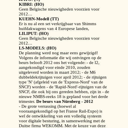
KIBRI: (HO)
Geen Belgische nieuwigheden voorzien voor
2012…
KUEHN-Modell (TT)
Er is nu al een set verkrijgbaar van Shimms
huifdakwagens van 4 Europese landen,
LILIPUT: (HO)
Geen Belgische nieuwigheden voorzien voor
2012…
LS-MODELS: (HO)
De planning werd nog maar eens gewijzigd!
Volgens de informatie die wij ontvingen op de
beurs belooft 2012 ons het volgende: - de I2,
aangekondigd voor einde 2010, zouden
uitgeleverd worden in maart 2012; - de M6
dubbeldekrijtuigen voor april 2012; - de rijtuigen
type 'N' (afgeleid van de 'Express-Nord' van de
SNCF) worden - de 'Rapid-Nord'-rijtuigen van de
SNCF, die ook bij ons gereden hebben, zijn in - de
nieuwe NMBS-reeks 18 is gepland voor het derde
trimester.
De beurs van Nürnberg - 2012
- De grote verrassing (hoewel al
vooraangekondigd op het Franse Rail-Expo) is
wel de ontwikkeling van een volledig systeem
voor digitale besturing, in samenwerking met de
Duitse firma WEKOMM. Met de keuze van deze