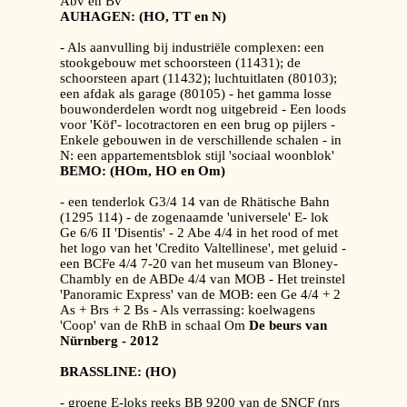
Abv en Bv
AUHAGEN: (HO, TT en N)
- Als aanvulling bij industriële complexen: een
stookgebouw met schoorsteen (11431); de
schoorsteen apart (11432); luchtuitlaten (80103);
een afdak als garage (80105) - het gamma losse
bouwonderdelen wordt nog uitgebreid - Een loods
voor 'Köf'- locotractoren en een brug op pijlers -
Enkele gebouwen in de verschillende schalen - in
N: een appartementsblok stijl 'sociaal woonblok'
BEMO: (HOm, HO en Om)
- een tenderlok G3/4 14 van de Rhätische Bahn
(1295 114) - de zogenaamde 'universele' E- lok
Ge 6/6 II 'Disentis' - 2 Abe 4/4 in het rood of met
het logo van het 'Credito Valtellinese', met geluid -
een BCFe 4/4 7-20 van het museum van Bloney-
Chambly en de ABDe 4/4 van MOB - Het treinstel
'Panoramic Express' van de MOB: een Ge 4/4 + 2
As + Brs + 2 Bs - Als verrassing: koelwagens
'Coop' van de RhB in schaal Om
De beurs van
Nürnberg - 2012
BRASSLINE: (HO)
- groene E-loks reeks BB 9200 van de SNCF (nrs