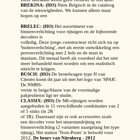
BREKINA: (HO)
Niets Belgisch in de cataloog
van de nieuwigheden. We kunnen alleen maar
hopen op een
BRELEC: (HO)
Het assortiment van
binnenverlichting voor rijtuigen en de bijhorende
decoders is
volledig. Deze jonge constructeur richt zich nu op
'buitenverlichting', met als eerste ontwikkeling een
perronverlichting met 2 leds en de mast in
titanium. Dit metaal heeft als voordeel dat het niet
meer behandeld moet worden om een realistisch
uitzicht te krijgen.
BUSCH: (HO)
De bestelwagen type H van
Citroën komt dit jaar uit met het logo van 'SPAR'.
De NMBS-
versie in beige/blauw van de voormalige
pakjesdienst ligt ter studie.
CLASSIX: (HO)
De M6-rijtuigen worden
aangeboden in 11 verschillende combinaties van 2
of 5 stuks (in 2R
of 3R). Daarnaast zijn er ook accessoires zoals
een decoder voor het stuurstandrijtuig en
binnenverlichting (2 varianten naargelang het type
rijtuig). Het station 'Trois-Ponts' is beloofd voor
2012.
De beurs van Nürnberg - 2012