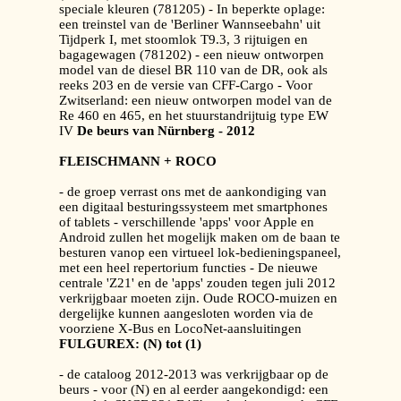
speciale kleuren (781205) - In beperkte oplage:
een treinstel van de 'Berliner Wannseebahn' uit
Tijdperk I, met stoomlok T9.3, 3 rijtuigen en
bagagewagen (781202) - een nieuw ontworpen
model van de diesel BR 110 van de DR, ook als
reeks 203 en de versie van CFF-Cargo - Voor
Zwitserland: een nieuw ontworpen model van de
Re 460 en 465, en het stuurstandrijtuig type EW
IV
De beurs van Nürnberg - 2012
FLEISCHMANN + ROCO
- de groep verrast ons met de aankondiging van
een digitaal besturingssysteem met smartphones
of tablets - verschillende 'apps' voor Apple en
Android zullen het mogelijk maken om de baan te
besturen vanop een virtueel lok-bedieningspaneel,
met een heel repertorium functies - De nieuwe
centrale 'Z21' en de 'apps' zouden tegen juli 2012
verkrijgbaar moeten zijn. Oude ROCO-muizen en
dergelijke kunnen aangesloten worden via de
voorziene X-Bus en LocoNet-aansluitingen
FULGUREX: (N) tot (1)
- de cataloog 2012-2013 was verkrijgbaar op de
beurs - voor (N) en al eerder aangekondigd: een