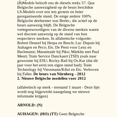
(B)Models belooft ons de diesels reeks 57. Qua
Belgische aanwezigheid op de beurs beschikte
LS-Models over een iets grotere en beter
georganiseerde stand. De enige andere 100%
Belgische deelnemer was Brelec, die actief op de
beurs aanwezig blijft. De Belgische
vertegenwoordigers van de diverse merken waren
wel discreet aanwezig op de stand van hun
respectieve merken. In alfabetische volgorde:
Robert Deneef bij Herpa en Busch; Luc Dupuis bij
Auhagen en Peco; Ets. De Prest voor Lenz en
Bachmann; Marantrade bij Piko; Märklin met Paul
Meert; Train Service Danckaert (TSD) zoals naar
gewoonte bij ESU; Rocky-Rail bij Os.Kar (dat dit
jaar voor het eerst een eigen stand had); Train
Technology bij Viessmann/Kibri en Ets. Verboven
bij Faller.
De beurs van Nürnberg - 2012
2. Nieuwe Belgische modellen voor 2012
(alfabetisch op merk - toestand 1 maart - Deze lijst
wordt nog bijgewerkt naargelang we nieuwe
informatie krijgen)
ARNOLD: (N)
AUHAGEN: (HO) (TT)
Geen Belgische