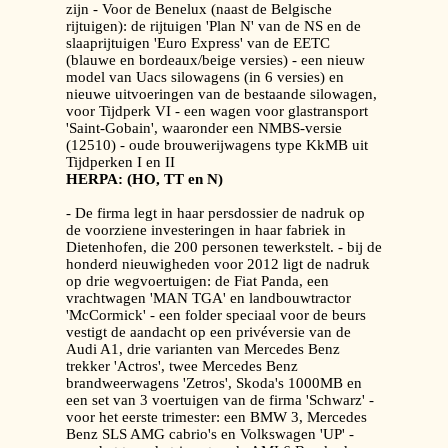
zijn - Voor de Benelux (naast de Belgische
rijtuigen): de rijtuigen 'Plan N' van de NS en de
slaaprijtuigen 'Euro Express' van de EETC
(blauwe en bordeaux/beige versies) - een nieuw
model van Uacs silowagens (in 6 versies) en
nieuwe uitvoeringen van de bestaande silowagen,
voor Tijdperk VI - een wagen voor glastransport
'Saint-Gobain', waaronder een NMBS-versie
(12510) - oude brouwerijwagens type KkMB uit
Tijdperken I en II
HERPA: (HO, TT en N)
- De firma legt in haar persdossier de nadruk op
de voorziene investeringen in haar fabriek in
Dietenhofen, die 200 personen tewerkstelt. - bij de
honderd nieuwigheden voor 2012 ligt de nadruk
op drie wegvoertuigen: de Fiat Panda, een
vrachtwagen 'MAN TGA' en landbouwtractor
'McCormick' - een folder speciaal voor de beurs
vestigt de aandacht op een privéversie van de
Audi A1, drie varianten van Mercedes Benz
trekker 'Actros', twee Mercedes Benz
brandweerwagens 'Zetros', Skoda's 1000MB en
een set van 3 voertuigen van de firma 'Schwarz' -
voor het eerste trimester: een BMW 3, Mercedes
Benz SLS AMG cabrio's en Volkswagen 'UP' -