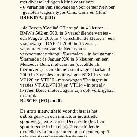
met diverse ladingen kleine containers
- 6 varianten van silowagens voor cementvervoer
- gesloten wagens types Gms, Gmrs en Gklm
BREKINA: (HO)
- de Toyota 'Cecilia' GT coupé, in 4 kleuren -
BMW's 502 en 503, in 3 verschillende versies -
een Peugeot 203, in 4 verschillende kleuren - een
vrachtwagen DAF FT 2600 in 3 versies,
waaronder een van de Nederlandse
vervoersmaatschappij 'Rosmalen' - in het gamma
'Starmada': de Jaguar XJ6 in 3 kleuren, en een
Mercedes-Benz met caravan (dezelfde als
hierboven!) - een kleine vrachtwagen Barkas B
2000 in 3 versies - motorwagen NT81 in versie
VT120 en VT626 - motorwagen 'Esslinger' in
versies VT102,VT104 en VT114 - in totaal 4
livreiën Beide motorwagens zijn ook verkrijgbaar
in 3-rail.
BUSCH: (HO) en (0)
De grote nieuwigheid voor dit jaar is het
uitbrengen van een miniatuur industriële
spoorweg, genre Duitse Decauville (66,1 cm
spoorbreedte in het echt): 2 verschillende
modellen van locotractoren, met decoder, op 3