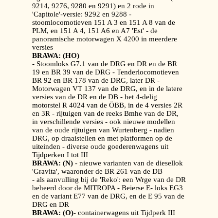
9214, 9276, 9280 en 9291) en 2 rode in
'Capitole'-versie: 9292 en 9288 -
stoomlocomotieven 151 A 3 en 151 A 8 van de
PLM, en 151 A 4, 151 A6 en A7 'Est' - de
panoramische motorwagen X 4200 in meerdere
versies
BRAWA: (HO)
- Stoomloks G7.1 van de DRG en DR en de BR
19 en BR 39 van de DRG - Tenderlocomotieven
BR 92 en BR 178 van de DRG, later DR -
Motorwagen VT 137 van de DRG, en in de latere
versies van de DR en de DB - het 4-delig
motorstel R 4024 van de ÖBB, in de 4 versies 2R
en 3R - rijtuigen van de reeks Bmhe van de DR,
in verschillende versies - ook nieuwe modellen
van de oude rijtuigen van Wurtenberg - nadien
DRG, op draaistellen en met platformen op de
uiteinden - diverse oude goederenwagens uit
Tijdperken I tot III
BRAWA: (N)
- nieuwe varianten van de diesellok
'Gravita', waaronder de BR 261 van de DB
- als aanvulling bij de 'Reko': een Wrge van de DR
beheerd door de MITROPA - Beierse E- loks EG3
en de variant E77 van de DRG, en de E 95 van de
DRG en DR
BRAWA: (O)
- containerwagens uit Tijdperk III