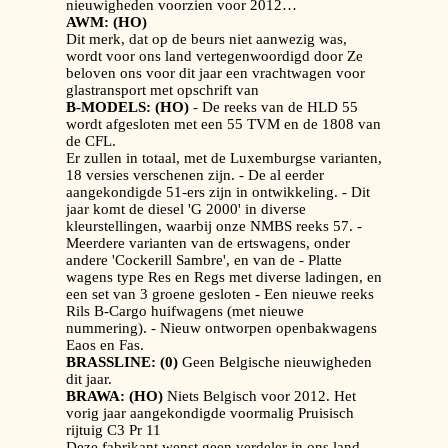
nieuwigheden voorzien voor 2012…
AWM: (HO)
Dit merk, dat op de beurs niet aanwezig was,
wordt voor ons land vertegenwoordigd door Ze
beloven ons voor dit jaar een vrachtwagen voor
glastransport met opschrift van
B-MODELS: (HO)
- De reeks van de HLD 55
wordt afgesloten met een 55 TVM en de 1808 van
de CFL.
Er zullen in totaal, met de Luxemburgse varianten,
18 versies verschenen zijn. - De al eerder
aangekondigde 51-ers zijn in ontwikkeling. - Dit
jaar komt de diesel 'G 2000' in diverse
kleurstellingen, waarbij onze NMBS reeks 57. -
Meerdere varianten van de ertswagens, onder
andere 'Cockerill Sambre', en van de - Platte
wagens type Res en Regs met diverse ladingen, en
een set van 3 groene gesloten - Een nieuwe reeks
Rils B-Cargo huifwagens (met nieuwe
nummering). - Nieuw ontworpen openbakwagens
Eaos en Fas.
BRASSLINE: (0)
Geen Belgische nieuwigheden
dit jaar.
BRAWA: (HO)
Niets Belgisch voor 2012. Het
vorig jaar aangekondigde voormalig Pruisisch
rijtuig C3 Pr 11
Deze fabrikant wenst geen verdeler in ons land.