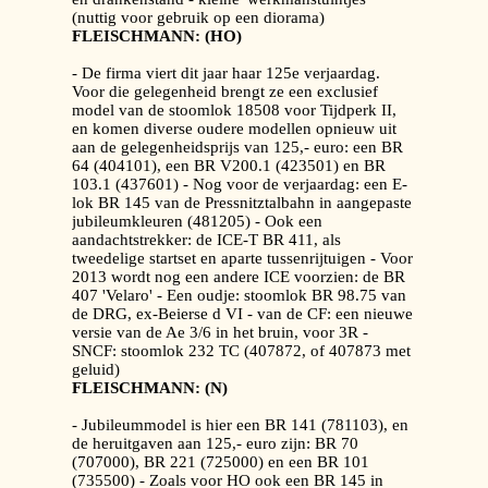
(nuttig voor gebruik op een diorama)
FLEISCHMANN: (HO)
- De firma viert dit jaar haar 125e verjaardag.
Voor die gelegenheid brengt ze een exclusief
model van de stoomlok 18508 voor Tijdperk II,
en komen diverse oudere modellen opnieuw uit
aan de gelegenheidsprijs van 125,- euro: een BR
64 (404101), een BR V200.1 (423501) en BR
103.1 (437601) - Nog voor de verjaardag: een E-
lok BR 145 van de Pressnitztalbahn in aangepaste
jubileumkleuren (481205) - Ook een
aandachtstrekker: de ICE-T BR 411, als
tweedelige startset en aparte tussenrijtuigen - Voor
2013 wordt nog een andere ICE voorzien: de BR
407 'Velaro' - Een oudje: stoomlok BR 98.75 van
de DRG, ex-Beierse d VI - van de CF: een nieuwe
versie van de Ae 3/6 in het bruin, voor 3R -
SNCF: stoomlok 232 TC (407872, of 407873 met
geluid)
FLEISCHMANN: (N)
- Jubileummodel is hier een BR 141 (781103), en
de heruitgaven aan 125,- euro zijn: BR 70
(707000), BR 221 (725000) en een BR 101
(735500) - Zoals voor HO ook een BR 145 in