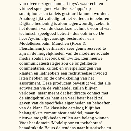
van diverse zogenaamde 'i-toys', waar echt en
virtueel speelgoed via diverse 'apps' op
smartphones en tablets gestuurd kunnen worden.
Analoog lijkt volledig tot het verleden te behoren.
Digitale bediening is alom tegenwoordig, zeker in
het domein van de draadloze techniek voor al wat
technisch speelgoed betreft - dus ook in de De
heer Aydin, afgevaardigd bestuurder van
Modelleisenbahn München (Roco &
Fleischmann), verklaarde zeer geïnteresseerd te
zijn in de mogelijkheden van de moderne sociale
media zoals Facebook en Twitter. Een nieuwe
communicatiestrategie zou de ongefilterde
commentaren, kritiek en overpeinzingen van
klanten en liefhebbers een rechtstreekse invloed
laten hebben op de ontwikkeling van het
assortiment. Deze producent bevestigt wel dat alle
activiteiten via de vakhandel zullen blijven
verlopen, maar meent dat het directe contact met
de eindgebruiker hem een veel beter beeld zal
geven van de specifieke eigenheden en behoeften
van de klant. De klassieke cataloog blijft het
belangrijkste communicatiemiddel, maar de
nieuwe mogelijkheden zullen aan belang winnen.
Voor het domein 'Modelspoor en toebehoren'
benadrukt de Beurs de tendens naar historische en