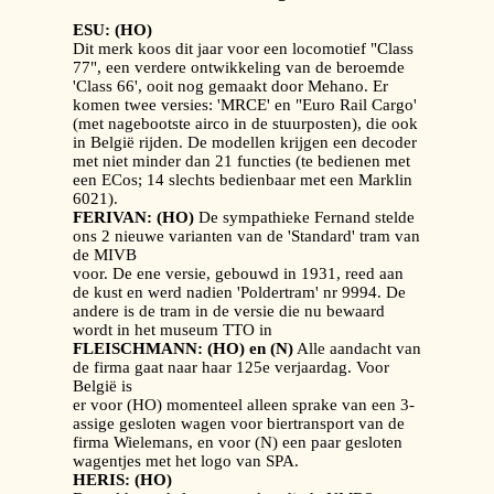
ESU: (HO)
Dit merk koos dit jaar voor een locomotief "Class
77", een verdere ontwikkeling van de beroemde
'Class 66', ooit nog gemaakt door Mehano. Er
komen twee versies: 'MRCE' en "Euro Rail Cargo'
(met nagebootste airco in de stuurposten), die ook
in België rijden. De modellen krijgen een decoder
met niet minder dan 21 functies (te bedienen met
een ECos; 14 slechts bedienbaar met een Marklin
6021).
FERIVAN: (HO)
De sympathieke Fernand stelde
ons 2 nieuwe varianten van de 'Standard' tram van
de MIVB
voor. De ene versie, gebouwd in 1931, reed aan
de kust en werd nadien 'Poldertram' nr 9994. De
andere is de tram in de versie die nu bewaard
wordt in het museum TTO in
FLEISCHMANN: (HO) en (N)
Alle aandacht van
de firma gaat naar haar 125e verjaardag. Voor
België is
er voor (HO) momenteel alleen sprake van een 3-
assige gesloten wagen voor biertransport van de
firma Wielemans, en voor (N) een paar gesloten
wagentjes met het logo van SPA.
HERIS: (HO)