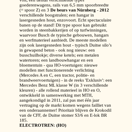
volt; een tiental verschillende types
goederenwagens, rails van 6,5 mm spoorbreedte
(= spoor Z) en 3
De beurs van Nürnberg - 2012
verschillende boogstralen; een hangar in
lasergesneden hout, enzovoort. Echt spectaculaire
banen op de stand! Dit type spoor kan gebruikt
worden in steenbakkerijen of op turfwinningen,
waarvoor Busch de typische gebouwen, hangars
en werfmaterieel aanbiedt. De meeste modellen
zijn ook lasergesneden hout - typisch Duitse silo’s
in gewapend beton - ook nog nieuw: een
busschuilhokje; diverse ketels; een metalen
watertoren; een landbouwhangar en een
bloementuin - qua HO-voertuigen: nieuwe
modellen met functionerende verlichting
(Mercedes A en C, een tractor, politie- en
brandweervoertuigen) - in de reeks 'Exklusiv': een
Mercedes Benz ML klasse W (in 3 verschillende
kleuren) - alle rollend materieel in HO en O,
ontwikkeld in samenwerking met MTH,
aangekondigd in 2011, zal pas met één jaar
vertraging op de markt komen wegens failliet van
een onderaannemer! Prioritair blijven de Krokodil
van de CFF, de Duitse stomer S3/6 en E-lok BR
185.
ELECTROTREN: (HO)