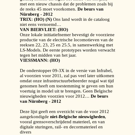
met een nieuw chassis dat de problemen zoals bij
de reeks 45 moet voorkomen.
De beurs van
Nürnberg - 2012
TRIX: (HO) (N)
Ons land wordt in de cataloog
niet eens vernoemd…
VAN BIERVLIET: (HO)
Onze lokale initiatiefnemer bevestigt de voorziene
productie van de electrische locomotieven van de
reeksen 22, 23, 25 en 25.5, in samenwerking met
LS-Models. De eerste prototypes worden verwacht
tegen het midden van het jaar.
VIESSMANN: (HO)
De onderstopper 09-3X in de versie van Infrabel,
al voorzien voor 2011, zal pas veel later uitkomen
omdat onze infrastructuurbeheerder nogal wat tijd
genomen heeft om toestemming te geven om hun
voertuig in model uit te brengen. Geen Belgische
nieuwigheden voorzien voor 2012…
De beurs
van Nürnberg - 2012
Deze lijst geeft een overzicht van de voor 2012
aangekondigde
niet-Belgische nieuwigheden
,
vooral grensoverschrijdend materieel, en van
digitale sturingen, rail- en decormaterieel en
divers