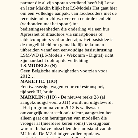
partner die al zijn sporen verdiend heeft bij Lenz
en later Märklin blijkt het LS-Models Het gaat hier
om een volledige aanpak, van locdecoders met de
recentste microchips, over een centrale eenheid
(verbonden met het spoor) tot
bedieningseenheden die onderling via een bus
Xpressnet of draadloos via smartphones of
tabletcomputers verbonden zijn. Het basisidee is
de mogeliikheid om gemakkelijk te kunnen
uitbreiden vanaf een eenvoudige basisuitrusting.
LSM-WD (LS-Models - Wekomm - Digital) richt
zijn aandacht ook op de verlichting
LS-MODELS: (N)
Geen Belgische nieuwigheden voorzien voor
2012…
MAKETTE: (HO)
Een tweeassige wagen voor cokestransport,
tijdperk III, bruin.
MARKLIN: (HO)
- De nieuwe reeks 28 (al
aangekondigd voor 2011) wordt nu uitgeleverd;
- Het programma voor 2012 is weliswaar
omvangrijk maar stelt ook teleur, aangezien het
alleen gaat om heruitgaven van modellen die
vroeger al (meerdere keren soms) verkrijgbaar
waren - behalve misschien de stuurstand van de
M2 in de De M2-rijtuigen zullen opnieuw