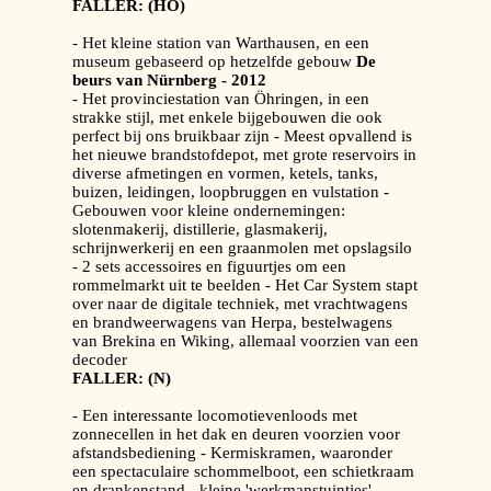
FALLER: (HO)
- Het kleine station van Warthausen, en een
museum gebaseerd op hetzelfde gebouw
De
beurs van Nürnberg - 2012
- Het provinciestation van Öhringen, in een
strakke stijl, met enkele bijgebouwen die ook
perfect bij ons bruikbaar zijn - Meest opvallend is
het nieuwe brandstofdepot, met grote reservoirs in
diverse afmetingen en vormen, ketels, tanks,
buizen, leidingen, loopbruggen en vulstation -
Gebouwen voor kleine ondernemingen:
slotenmakerij, distillerie, glasmakerij,
schrijnwerkerij en een graanmolen met opslagsilo
- 2 sets accessoires en figuurtjes om een
rommelmarkt uit te beelden - Het Car System stapt
over naar de digitale techniek, met vrachtwagens
en brandweerwagens van Herpa, bestelwagens
van Brekina en Wiking, allemaal voorzien van een
decoder
FALLER: (N)
- Een interessante locomotievenloods met
zonnecellen in het dak en deuren voorzien voor
afstandsbediening - Kermiskramen, waaronder
een spectaculaire schommelboot, een schietkraam
en drankenstand - kleine 'werkmanstuintjes'