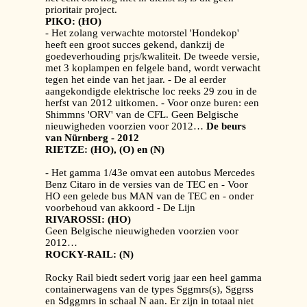
prioritair project.
PIKO: (HO)
- Het zolang verwachte motorstel 'Hondekop'
heeft een groot succes gekend, dankzij de
goedeverhouding prjs/kwaliteit. De tweede versie,
met 3 koplampen en felgele band, wordt verwacht
tegen het einde van het jaar. - De al eerder
aangekondigde elektrische loc reeks 29 zou in de
herfst van 2012 uitkomen. - Voor onze buren: een
Shimmns 'ORV' van de CFL. Geen Belgische
nieuwigheden voorzien voor 2012…
De beurs
van Nürnberg - 2012
RIETZE: (HO), (O) en (N)
- Het gamma 1/43e omvat een autobus Mercedes
Benz Citaro in de versies van de TEC en - Voor
HO een gelede bus MAN van de TEC en - onder
voorbehoud van akkoord - De Lijn
RIVAROSSI: (HO)
Geen Belgische nieuwigheden voorzien voor
2012…
ROCKY-RAIL: (N)
Rocky Rail biedt sedert vorig jaar een heel gamma
containerwagens van de types Sggmrs(s), Sggrss
en Sdggmrs in schaal N aan. Er zijn in totaal niet