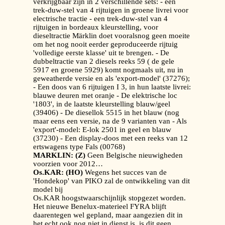
verkrijgbaar zijn in 2 verschillende sets: - een
trek-duw-stel van 4 rijtuigen in groene livrei voor
electrische tractie - een trek-duw-stel van 4
rijtuigen in bordeaux kleurstelling, voor
dieseltractie Märklin doet vooralsnog geen moeite
om het nog nooit eerder geproduceerde rijtuig
'volledige eerste klasse' uit te brengen. - De
dubbeltractie van 2 diesels reeks 59 ( de gele
5917 en groene 5929) komt nogmaals uit, nu in
geweatherde versie en als 'export-model' (37276);
- Een doos van 6 rijtuigen I 3, in hun laatste livrei:
blauwe deuren met oranje - De elektrische loc
'1803', in de laatste kleurstelling blauw/geel
(39406) - De diesellok 5515 in het blauw (nog
maar eens een versie, na de 9 varianten van - Als
'export'-model: E-lok 2501 in geel en blauw
(37230) - Een display-doos met een reeks van 12
ertswagens type Fals (00768)
MARKLIN: (Z)
Geen Belgische nieuwigheden
voorzien voor 2012…
Os.KAR: (HO)
Wegens het succes van de
'Hondekop' van PIKO zal de ontwikkeling van dit
model bij
Os.KAR hoogstwaarschijnlijk stopgezet worden.
Het nieuwe Benelux-materieel FYRA blijft
daarentegen wel gepland, maar aangezien dit in
het echt ook nog niet in dienst is, is dit geen