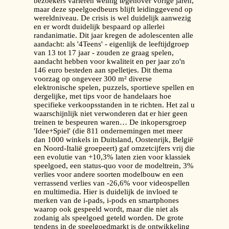
bezoekers variëren weinig tegenover vorige jaren,
maar deze speelgoedbeurs blijft leidinggevend op
wereldniveau. De crisis is wel duidelijk aanwezig
en er wordt duidelijk bespaard op allerlei
randanimatie. Dit jaar kregen de adolescenten alle
aandacht: als '4Teens' - eigenlijk de leeftijdgroep
van 13 tot 17 jaar - zouden ze graag spelen,
aandacht hebben voor kwaliteit en per jaar zo'n
146 euro besteden aan spelletjes. Dit thema
voorzag op ongeveer 300 m² diverse
elektronische spelen, puzzels, sportieve spellen en
dergelijke, met tips voor de handelaars hoe
specifieke verkoopsstanden in te richten. Het zal u
waarschijnlijk niet verwonderen dat er hier geen
treinen te bespeuren waren… De inkopersgroep
'Idee+Spiel' (die 811 ondernemingen met meer
dan 1000 winkels in Duitsland, Oostenrijk, België
en Noord-Italië groepeert) gaf omzetcijfers vrij die
een evolutie van +10,3% laten zien voor klassiek
speelgoed, een status-quo voor de modeltrein, 3%
verlies voor andere soorten modelbouw en een
verrassend verlies van -26,6% voor videospellen
en multimedia. Hier is duidelijk de invloed te
merken van de i-pads, i-pods en smartphones
waarop ook gespeeld wordt, maar die niet als
zodanig als speelgoed geteld worden. De grote
tendens in de speelgoedmarkt is de ontwikkeling