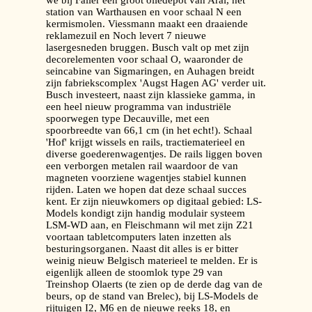
we bij Faller een groot oliedepot van Aral, het
station van Warthausen en voor schaal N een
kermismolen. Viessmann maakt een draaiende
reklamezuil en Noch levert 7 nieuwe
lasergesneden bruggen. Busch valt op met zijn
decorelementen voor schaal O, waaronder de
seincabine van Sigmaringen, en Auhagen breidt
zijn fabriekscomplex 'Augst Hagen AG' verder uit.
Busch investeert, naast zijn klassieke gamma, in
een heel nieuw programma van industriële
spoorwegen type Decauville, met een
spoorbreedte van 66,1 cm (in het echt!). Schaal
'Hof' krijgt wissels en rails, tractiematerieel en
diverse goederenwagentjes. De rails liggen boven
een verborgen metalen rail waardoor de van
magneten voorziene wagentjes stabiel kunnen
rijden. Laten we hopen dat deze schaal succes
kent. Er zijn nieuwkomers op digitaal gebied: LS-
Models kondigt zijn handig modulair systeem
LSM-WD aan, en Fleischmann wil met zijn Z21
voortaan tabletcomputers laten inzetten als
besturingsorganen. Naast dit alles is er bitter
weinig nieuw Belgisch materieel te melden. Er is
eigenlijk alleen de stoomlok type 29 van
Treinshop Olaerts (te zien op de derde dag van de
beurs, op de stand van Brelec), bij LS-Models de
rijtuigen I2, M6 en de nieuwe reeks 18, en