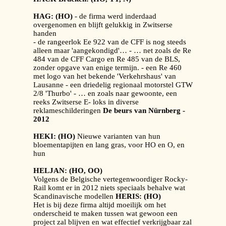
HAG: (HO)
- de firma werd inderdaad
overgenomen en blijft gelukkig in Zwitserse
handen
- de rangeerlok Ee 922 van de CFF is nog steeds
alleen maar 'aangekondigd'… - … net zoals de Re
484 van de CFF Cargo en Re 485 van de BLS,
zonder opgave van enige termijn. - een Re 460
met logo van het bekende 'Verkehrshaus' van
Lausanne - een driedelig regionaal motorstel GTW
2/8 'Thurbo' - … en zoals naar gewoonte, een
reeks Zwitserse E- loks in diverse
reklameschilderingen
De beurs van Nürnberg -
2012
HEKI: (HO)
Nieuwe varianten van hun
bloementapijten en lang gras, voor HO en O, en
hun
HELJAN: (HO, OO)
Volgens de Belgische vertegenwoordiger Rocky-
Rail komt er in 2012 niets speciaals behalve wat
Scandinavische modellen
HERIS: (HO)
Het is bij deze firma altijd moeilijk om het
onderscheid te maken tussen wat gewoon een
project zal blijven en wat effectief verkrijgbaar zal