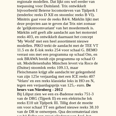
regionale modellen. Dat lijkt ons wel eerder van
toepassing voor Duitsland. Trix ontwikkelt
bijvoorbeeld Beierse locomotieven van Tijdperk I
(tenderloc reeks D XII en stoomloc reeks B VI).
Minitrix gaat voor de reeks R4/4. Märklin lijkt met
deze projecten aan te geven dat Trix niet zomaar
de 'gelijkstroomvariant' van het moedermerk is.
Märklin zelf geeft alle aandacht aan het motorstel
reeks 403, en ontwikkelt daarnaast het concept
'My World' met een heel assortiment nieuwe
modellen. PIKO trekt de aandacht met de TEE VT
11.5 en de E-lok reeks 254 voor schaal G. BEMO
verrast ons met een programma op schaal Om, en
ook BRAWA breidt zijn programma op schaal O
uit. Modelleisenbahn München levert via Roco de
(Duitse) stoomlok reeks 109.13, maar
Fleischmann krijgt alle aandacht ter gelegenheid
van zijn 125e verjaardag met een ICE reeks 407
'Velaro' en een reeks klassieke loks in HO en N,
tegen een verjaardagsprijs van 125,- euro.
De
beurs van Nürnberg - 2012
Bij Liliput zien we een ex-Badense reeks 751-3
van de DRG (Tijperk II) en een elektrische lok
reeks E10 uit Tijdperk III. Tillig doet de moeite
om voor schaal TT een geheel nieuwe reeks 38.10
van de DR te ontwerpen. Qua decormateriaal zien