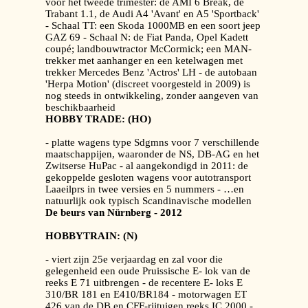
voor het tweede trimester: de AMI 6 Break, de
Trabant 1.1, de Audi A4 'Avant' en A5 'Sportback'
- Schaal TT: een Skoda 1000MB en een soort jeep
GAZ 69 - Schaal N: de Fiat Panda, Opel Kadett
coupé; landbouwtractor McCormick; een MAN-
trekker met aanhanger en een ketelwagen met
trekker Mercedes Benz 'Actros' LH - de autobaan
'Herpa Motion' (discreet voorgesteld in 2009) is
nog steeds in ontwikkeling, zonder aangeven van
beschikbaarheid
HOBBY TRADE: (HO)
- platte wagens type Sdgmns voor 7 verschillende
maatschappijen, waaronder de NS, DB-AG en het
Zwitserse HuPac - al aangekondigd in 2011: de
gekoppelde gesloten wagens voor autotransport
Laaeilprs in twee versies en 5 nummers - …en
natuurlijk ook typisch Scandinavische modellen
De beurs van Nürnberg - 2012
HOBBYTRAIN: (N)
- viert zijn 25e verjaardag en zal voor die
gelegenheid een oude Pruissische E- lok van de
reeks E 71 uitbrengen - de recentere E- loks E
310/BR 181 en E410/BR184 - motorwagen ET
426 van de DB en CFF-rijtuigen reeks IC 2000 -