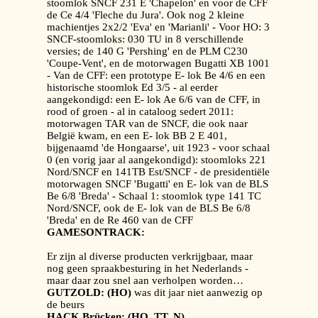
stoomlok SNCF 231 E 'Chapelon' en voor de CFF
de Ce 4/4 'Fleche du Jura'. Ook nog 2 kleine
machientjes 2x2/2 'Eva' en 'Marianli' - Voor HO: 3
SNCF-stoomloks: 030 TU in 8 verschillende
versies; de 140 G 'Pershing' en de PLM C230
'Coupe-Vent', en de motorwagen Bugatti XB 1001
- Van de CFF: een prototype E- lok Be 4/6 en een
historische stoomlok Ed 3/5 - al eerder
aangekondigd: een E- lok Ae 6/6 van de CFF, in
rood of groen - al in cataloog sedert 2011:
motorwagen TAR van de SNCF, die ook naar
België kwam, en een E- lok BB 2 E 401,
bijgenaamd 'de Hongaarse', uit 1923 - voor schaal
0 (en vorig jaar al aangekondigd): stoomloks 221
Nord/SNCF en 141TB Est/SNCF - de presidentiële
motorwagen SNCF 'Bugatti' en E- lok van de BLS
Be 6/8 'Breda' - Schaal 1: stoomlok type 141 TC
Nord/SNCF, ook de E- lok van de BLS Be 6/8
'Breda' en de Re 460 van de CFF
GAMESONTRACK:
Er zijn al diverse producten verkrijgbaar, maar
nog geen spraakbesturing in het Nederlands -
maar daar zou snel aan verholpen worden…
GUTZOLD: (HO)
was dit jaar niet aanwezig op
de beurs
HACK Brücken: (HO, TT, N)