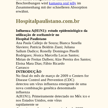
Beschreibungen wird
kamagra oral jelly
im
Zusammenhang mit der schnelleren Absorption
erwähnt.
Hospitalpaulistano.com.br
Influenza A(H1N1): estudo epidemiológico da
utilização de oseltamivir no
Hospital Paulistano
Ana Paula Callejo de Souza; Bianca Susella
Slaviero; Patricia Boldrin Ziani; Juliana
Sallum Dadico; Ronelly Domingos Pinelli
Rodrigues; Jéssica Marcella Lucas Santos;
Mirian de Freitas Dalben; Alze Pereira dos Santos;
Eloisa Mara Dias; Fábio Ricardo
Carrasco
INTRODUÇÃO
No final do mês de março de 2009 o Centers for
Disease Control and Prevention (CDC)
detectou um vírus influenza emergente de uma
nova combinação genética denominado
influenza
A(H1N1). Primeiramente detectado no Méx ico e
nos Estados Unidos, este vírus
rapidamente se