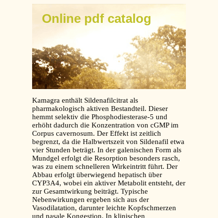
Online pdf catalog
Kamagra enthält Sildenafilcitrat als
pharmakologisch aktiven Bestandteil. Dieser
hemmt selektiv die Phosphodiesterase-5 und
erhöht dadurch die Konzentration von cGMP im
Corpus cavernosum. Der Effekt ist zeitlich
begrenzt, da die Halbwertszeit von Sildenafil etwa
vier Stunden beträgt. In der galenischen Form als
Mundgel erfolgt die Resorption besonders rasch,
was zu einem schnelleren Wirkeintritt führt. Der
Abbau erfolgt überwiegend hepatisch über
CYP3A4, wobei ein aktiver Metabolit entsteht, der
zur Gesamtwirkung beiträgt. Typische
Nebenwirkungen ergeben sich aus der
Vasodilatation, darunter leichte Kopfschmerzen
und nasale Kongestion. In klinischen