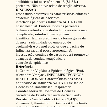
antibióticos foi necessário em 13 (81,3%)
pacientes. Não houve relato de reação adversa.
DISCUSSÃO
Este estudo descreveu as características clínicas e
epidemiológicas de pacientes
infectados pelo vírus Influenza A(H1N1) em
nosso hospital. Embora todos os pacientes
tenham evoluído com desfecho favorável e não
complicado, estudos futuros podem
identificar fatores preditivos da forma grave da
doença, a efetividade do emprego de
oseltamivir e o papel protetor que a vacina de
Influenza sazonal possa apresentar. A
investigação contínua de casos poderá promover
avanços da conduta terapêutica e
controle de epidemias.
Referências
1. Centro de Vigilância Epidemiológica "Prof.
Alexandre Vranjac". INFORMES TÉCNICOS
INSTITUCIONAIS Características dos casos
notificados de Influenza A/H1N1. Divisão de
Doenças de Transmissão Respiratória.
Coordenadoria de Controle de Doenças.
Secretaria de Estado da Saúde de São Paulo.
Revista de Saúde Pública Out. 2009;43(5).
2. Seema J, Kamimoto L, Bramley AM, Schmitz