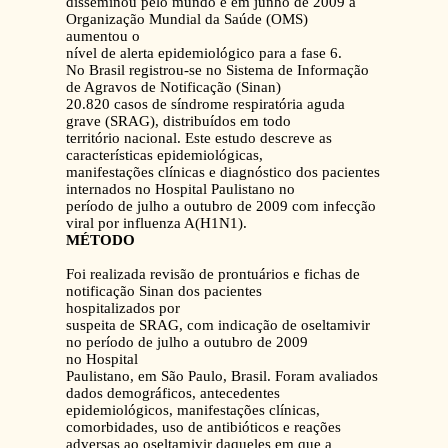
disseminou pelo mundo e em junho de 2009 a
Organização Mundial da Saúde (OMS)
aumentou o
nível de alerta epidemiológico para a fase 6.
No Brasil registrou-se no Sistema de Informação
de Agravos de Notificação (Sinan)
20.820 casos de síndrome respiratória aguda
grave (SRAG), distribuídos em todo
território nacional. Este estudo descreve as
características epidemiológicas,
manifestações clínicas e diagnóstico dos pacientes
internados no Hospital Paulistano no
período de julho a outubro de 2009 com infecção
viral por influenza A(H1N1).
MÉTODO
Foi realizada revisão de prontuários e fichas de
notificação Sinan dos pacientes
hospitalizados por
suspeita de SRAG, com indicação de oseltamivir
no período de julho a outubro de 2009
no Hospital
Paulistano, em São Paulo, Brasil. Foram avaliados
dados demográficos, antecedentes
epidemiológicos, manifestações clínicas,
comorbidades, uso de antibióticos e reações
adversas ao oseltamivir daqueles em que a