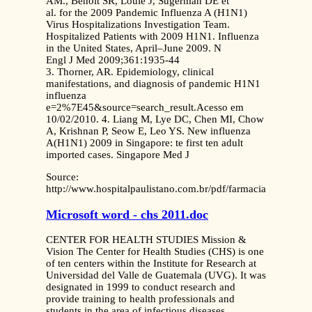
AM., Benoit SR, Louie J, Sugerman DE et
al. for the 2009 Pandemic Influenza A (H1N1)
Virus Hospitalizations Investigation Team.
Hospitalized Patients with 2009 H1N1. Influenza
in the United States, April–June 2009. N
Engl J Med 2009;361:1935-44
3. Thorner, AR. Epidemiology, clinical
manifestations, and diagnosis of pandemic H1N1
influenza
e=2%7E45&source=search_result.Acesso em
10/02/2010. 4. Liang M, Lye DC, Chen MI, Chow
A, Krishnan P, Seow E, Leo YS. New influenza
A(H1N1) 2009 in Singapore: te first ten adult
imported cases. Singapore Med J
Source:
http://www.hospitalpaulistano.com.br/pdf/farmacia/2.pdf
Microsoft word - chs 2011.doc
CENTER FOR HEALTH STUDIES Mission &
Vision The Center for Health Studies (CHS) is one
of ten centers within the Institute for Research at
Universidad del Valle de Guatemala (UVG). It was
designated in 1999 to conduct research and
provide training to health professionals and
students in the area of infectious diseases