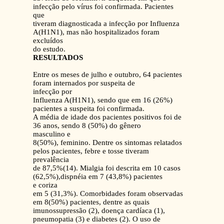
infecção pelo vírus foi confirmada. Pacientes
que
tiveram diagnosticada a infecção por Influenza
A(H1N1), mas não hospitalizados foram
excluídos
do estudo.
RESULTADOS
Entre os meses de julho e outubro, 64 pacientes
foram internados por suspeita de
infecção por
Influenza A(H1N1), sendo que em 16 (26%)
pacientes a suspeita foi confirmada.
A média de idade dos pacientes positivos foi de
36 anos, sendo 8 (50%) do gênero
masculino e
8(50%), feminino. Dentre os sintomas relatados
pelos pacientes, febre e tosse tiveram
prevalência
de 87,5%(14). Mialgia foi descrita em 10 casos
(62,5%),dispnéia em 7 (43,8%) pacientes
e coriza
em 5 (31,3%). Comorbidades foram observadas
em 8(50%) pacientes, dentre as quais
imunossupressão (2), doença cardíaca (1),
pneumopatia (3) e diabetes (2). O uso de