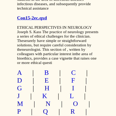
infectious diseases, and subsequently provide
technical assistance
Con15-2ec.qxd
ETHICAL PERSPECTIVES IN NEUROLOGY
Joseph S. Kass The practice of neurology presents
a series of ethical challenges for the clinician.
Theserarely have simple or straightforward
solutions, but require careful consideration by
theneurologist. This section of , written by
colleagues with particular interest inthe area of
bioethics, provides a case vignette that raises one
or more ethical questi
A
|
B
|
C
|
D
|
E
|
F
|
G
|
H
|
I
|
J
|
K
|
L
|
M
|
N
|
O
|
P
|
Q
|
R
|