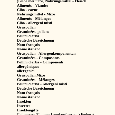
(Pesce merluzzo,
Nahrungsmittel - Fleisch
Aliments - Viandes
Cibo - carne
Nahrungsmittel - Mixe
Aliments - Mélanges
Cibo - allergeni misti
Graspollen
Graminées, pollens
Pollini d'erba
Deutsche Bezeichnung
Nom français
Nome italiano
Graspollen - Allergenkomponenten
Graminées - Composants
Pollini d'erba - Componenti
allergéniques
allergenici
Graspollen Mixe
Graminées - Mélanges
Pollini d'erba - Allergeni misti
Deutsche Bezeichnung
Nom français
Nome italiano
Insekten
Insectes
Insektengifte
Gelbwespe (Gattung Langkopfwespen) Frelon à