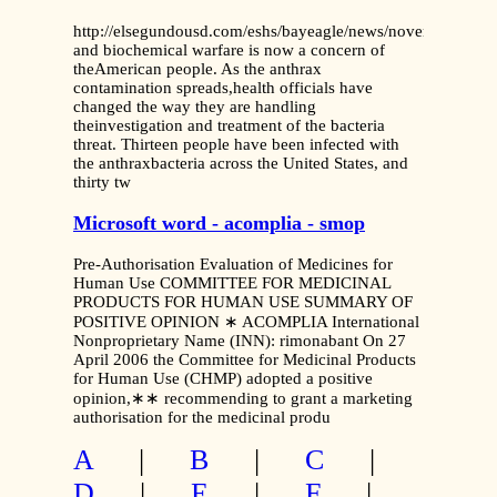
http://elsegundousd.com/eshs/bayeagle/news/november/anth
and biochemical warfare is now a concern of
theAmerican people. As the anthrax
contamination spreads,health officials have
changed the way they are handling
theinvestigation and treatment of the bacteria
threat. Thirteen people have been infected with
the anthraxbacteria across the United States, and
thirty tw
Microsoft word - acomplia - smop
Pre-Authorisation Evaluation of Medicines for
Human Use COMMITTEE FOR MEDICINAL
PRODUCTS FOR HUMAN USE SUMMARY OF
POSITIVE OPINION ∗ ACOMPLIA International
Nonproprietary Name (INN): rimonabant On 27
April 2006 the Committee for Medicinal Products
for Human Use (CHMP) adopted a positive
opinion,∗∗ recommending to grant a marketing
authorisation for the medicinal produ
A
|
B
|
C
|
D
|
E
|
F
|