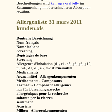
Beschreibungen wird
kamagra oral jelly
im
Zusammenhang mit der schnelleren Absorption
erwähnt.
Allergenliste 31 mars 2011
kunden.xls
Deutsche Bezeichnung
Nom français
Nome italiano
Screening
Dépistages de base
Screening
Allergènes d'Inhalation (d1, e1, e5, g6, g6, g12,
t3, w6, d1, e1, e5, m2
Arzneimittel
Médicaments
Arzneimittel - Allergenkomponenten
Médicaments - Composants
Farmaci - Component allergenici
nur für Forschungszwecke
allergéniques pour la recherche
soltanto per la ricerca
seulement
Acariens
Milben - Allergenkomponenten