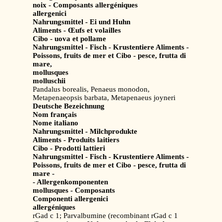
noix - Composants allergéniques
allergenici
Nahrungsmittel - Ei und Huhn
Aliments - Œufs et volailles
Cibo - uova et pollame
Nahrungsmittel - Fisch - Krustentiere Aliments -
Poissons, fruits de mer et Cibo - pesce, frutta di
mare,
mollusques
molluschii
Pandalus borealis, Penaeus monodon,
Metapenaeopsis barbata, Metapenaeus joyneri
Deutsche Bezeichnung
Nom français
Nome italiano
Nahrungsmittel - Milchprodukte
Aliments - Produits laitiers
Cibo - Prodotti lattieri
Nahrungsmittel - Fisch - Krustentiere Aliments -
Poissons, fruits de mer et Cibo - pesce, frutta di
mare -
- Allergenkomponenten
mollusques - Composants
Componenti allergenici
allergéniques
rGad c 1; Parvalbumine (recombinant rGad c 1