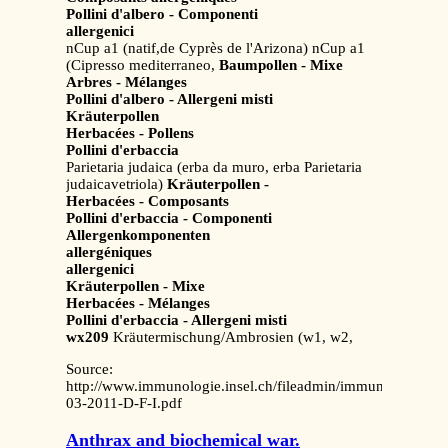
Pollini d'albero - Componenti
allergenici
nCup a1 (natif,de Cyprès de l'Arizona) nCup a1
(Cipresso mediterraneo,
Baumpollen - Mixe
Arbres - Mélanges
Pollini d'albero - Allergeni misti
Kräuterpollen
Herbacées - Pollens
Pollini d'erbaccia
Parietaria judaica (erba da muro, erba Parietaria
judaicavetriola)
Kräuterpollen -
Herbacées - Composants
Pollini d'erbaccia - Componenti
Allergenkomponenten
allergéniques
allergenici
Kräuterpollen - Mixe
Herbacées - Mélanges
Pollini d'erbaccia - Allergeni misti
wx209
Kräutermischung/Ambrosien (w1, w2,
Source:
http://www.immunologie.insel.ch/fileadmin/immunologie/imm
03-2011-D-F-I.pdf
Anthrax and biochemical war.