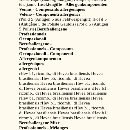
tête jaune
Insektengifte - Allergenkomponenten
Venins - Composants allergéniques
Veleno - Componenti allergenici
rPol d 5 (Antigen 5 aus Feldwespengift) rPol d 5
(Antigène 5 de Poliste Gaulois) rPol d 5 (Antigen
5 Poliste)
Berufsallergene
Professionnels
Occupazionali
Berufsallergene -
Professionnels - Composants
Occupazionali - Componenti
Allergenkomponenten
allergéniques
allergenici
rHev b1, ricomb., di Hevea brasiliensis Hevea
brasiliensis rHev b5, ricomb., di Hevea
brasiliensis Hevea brasiliensis rHev b1, ricomb.,
di Hevea brasiliensis Hevea brasiliensis rHev b1,
ricomb., di Hevea brasiliensis Hevea brasiliensis
rHev b1, ricomb., di Hevea brasiliensis Hevea
brasiliensis rHev b1, ricomb., di Hevea
brasiliensis Hevea brasiliensis rHev b1, ricomb.,
di Hevea brasiliensis Hevea brasiliensis rHev b1,
ricomb., di Hevea brasiliensis Hevea brasiliensis
Berufsallergene Mixe
Professionnels - Mélanges