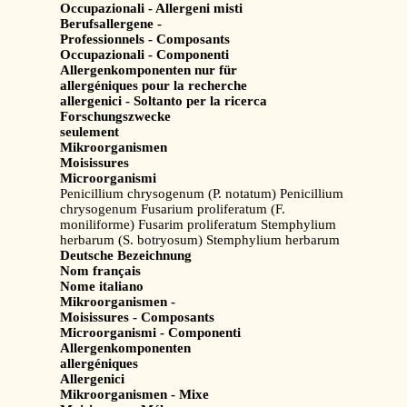
Occupazionali - Allergeni misti
Berufsallergene -
Professionnels - Composants
Occupazionali - Componenti
Allergenkomponenten nur für
allergéniques pour la recherche
allergenici - Soltanto per la ricerca
Forschungszwecke
seulement
Mikroorganismen
Moisissures
Microorganismi
Penicillium chrysogenum (P. notatum) Penicillium
chrysogenum Fusarium proliferatum (F.
moniliforme) Fusarim proliferatum Stemphylium
herbarum (S. botryosum) Stemphylium herbarum
Deutsche Bezeichnung
Nom français
Nome italiano
Mikroorganismen -
Moisissures - Composants
Microorganismi - Componenti
Allergenkomponenten
allergéniques
Allergenici
Mikroorganismen - Mixe