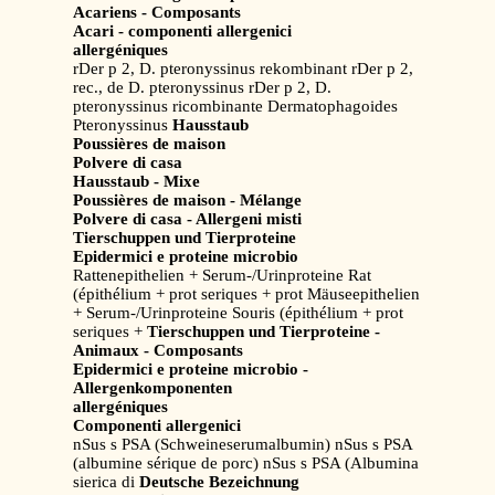
Acariens - Composants
Acari - componenti allergenici
allergéniques
rDer p 2, D. pteronyssinus rekombinant rDer p 2,
rec., de D. pteronyssinus rDer p 2, D.
pteronyssinus ricombinante Dermatophagoides
Pteronyssinus
Hausstaub
Poussières de maison
Polvere di casa
Hausstaub - Mixe
Poussières de maison - Mélange
Polvere di casa - Allergeni misti
Tierschuppen und Tierproteine
Epidermici e proteine microbio
Rattenepithelien + Serum-/Urinproteine Rat
(épithélium + prot seriques + prot Mäuseepithelien
+ Serum-/Urinproteine Souris (épithélium + prot
seriques +
Tierschuppen und Tierproteine -
Animaux - Composants
Epidermici e proteine microbio -
Allergenkomponenten
allergéniques
Componenti allergenici
nSus s PSA (Schweineserumalbumin) nSus s PSA
(albumine sérique de porc) nSus s PSA (Albumina
sierica di
Deutsche Bezeichnung