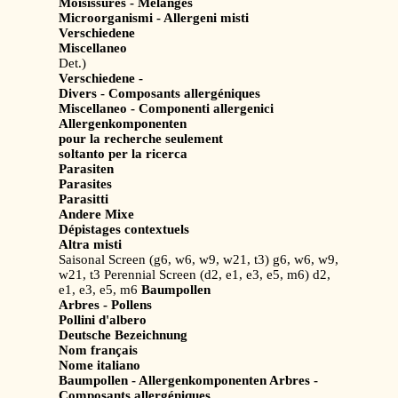
Moisissures - Mélanges
Microorganismi - Allergeni misti
Verschiedene
Miscellaneo
Det.)
Verschiedene -
Divers - Composants allergéniques
Miscellaneo - Componenti allergenici
Allergenkomponenten
pour la recherche seulement
soltanto per la ricerca
Parasiten
Parasites
Parasitti
Andere Mixe
Dépistages contextuels
Altra misti
Saisonal Screen (g6, w6, w9, w21, t3) g6, w6, w9,
w21, t3 Perennial Screen (d2, e1, e3, e5, m6) d2,
e1, e3, e5, m6
Baumpollen
Arbres - Pollens
Pollini d'albero
Deutsche Bezeichnung
Nom français
Nome italiano
Baumpollen - Allergenkomponenten Arbres -
Composants allergéniques