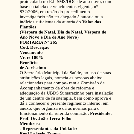
protocolada no E.I. SMS/DOC de ano novo, com
base na tabela de vencimentos vigente, nº
832/2006, em razão do procedimento
investigatório não ter chegado à autoria ou a
indícios suficientes da autoria do
Valor dos
Plantões
(Véspera de Natal, Dia de Natal, Véspera de
Ano Novo e Dia de Ano Novo)
PORTARIA Nº 265
Cód. Descrição
Vencimento
Vr. c/ 100%
Benefício
de Acréscimo
O Secretário Municipal da Saúde, no uso de suas
atribuições legais, nomeia as pessoas abaixo
relacionadas para compo- rem a Comissão de
Acompanhamento da obra de reforma e
adequação da UBDS Sumarezinho para instalação
de um centro de fisioterapia, bem como aprova e
dá a conhecer o presente regimento interno, em
anexo, que organiza e dá as normas para o
funcionamento da referida comissão:
Presidente:
Prof. Dr. João Terra Filho
Membros:
- Representantes da Unidade:
Engº Laércio Tronco