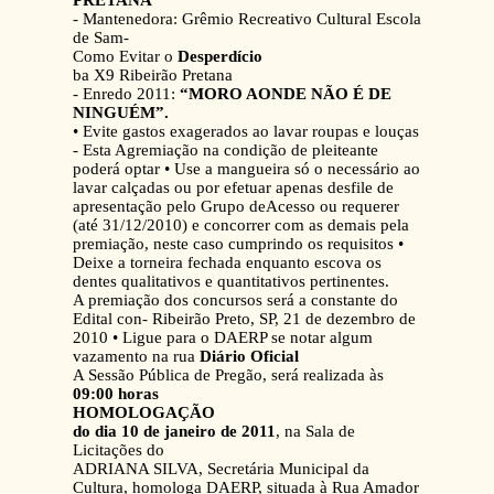
PRETANA
- Mantenedora: Grêmio Recreativo Cultural Escola
de Sam-
Como Evitar o
Desperdício
ba X9 Ribeirão Pretana
- Enredo 2011:
“MORO AONDE NÃO É DE
NINGUÉM”.
• Evite gastos exagerados ao lavar roupas e louças
- Esta Agremiação na condição de pleiteante
poderá optar • Use a mangueira só o necessário ao
lavar calçadas ou por efetuar apenas desfile de
apresentação pelo Grupo deAcesso ou requerer
(até 31/12/2010) e concorrer com as demais pela
premiação, neste caso cumprindo os requisitos •
Deixe a torneira fechada enquanto escova os
dentes qualitativos e quantitativos pertinentes.
A premiação dos concursos será a constante do
Edital con- Ribeirão Preto, SP, 21 de dezembro de
2010 • Ligue para o DAERP se notar algum
vazamento na rua
Diário Oficial
A Sessão Pública de Pregão, será realizada às
09:00 horas
HOMOLOGAÇÃO
do dia 10 de janeiro de 2011
, na Sala de
Licitações do
ADRIANA SILVA, Secretária Municipal da
Cultura, homologa DAERP, situada à Rua Amador