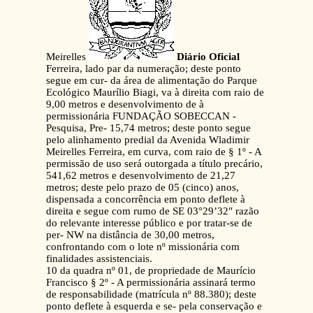
Meirelles
Diário Oficial
Ferreira, lado par da numeração; deste ponto
segue em cur- da área de alimentação do Parque
Ecológico Maurílio Biagi, va à direita com raio de
9,00 metros e desenvolvimento de à
permissionária FUNDAÇÃO SOBECCAN -
Pesquisa, Pre- 15,74 metros; deste ponto segue
pelo alinhamento predial da Avenida Wladimir
Meirelles Ferreira, em curva, com raio de § 1º - A
permissão de uso será outorgada a título precário,
541,62 metros e desenvolvimento de 21,27
metros; deste pelo prazo de 05 (cinco) anos,
dispensada a concorrência em ponto deflete à
direita e segue com rumo de SE 03°29’32" razão
do relevante interesse público e por tratar-se de
per- NW na distância de 30,00 metros,
confrontando com o lote nº missionária com
finalidades assistenciais.
10 da quadra nº 01, de propriedade de Maurício
Francisco § 2º - A permissionária assinará termo
de responsabilidade (matrícula nº 88.380); deste
ponto deflete à esquerda e se- pela conservação e