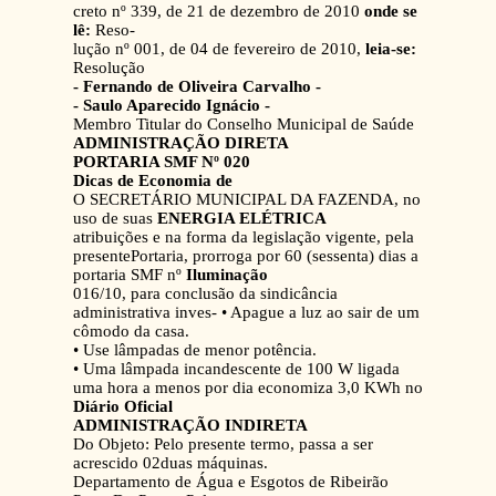
creto nº 339, de 21 de dezembro de 2010
onde se
lê:
Reso-
lução nº 001, de 04 de fevereiro de 2010,
leia-se:
Resolução
- Fernando de Oliveira Carvalho -
- Saulo Aparecido Ignácio -
Membro Titular do Conselho Municipal de Saúde
ADMINISTRAÇÃO DIRETA
PORTARIA SMF Nº 020
Dicas de Economia de
O SECRETÁRIO MUNICIPAL DA FAZENDA, no
uso de suas
ENERGIA ELÉTRICA
atribuições e na forma da legislação vigente, pela
presentePortaria, prorroga por 60 (sessenta) dias a
portaria SMF nº
Iluminação
016/10, para conclusão da sindicância
administrativa inves- • Apague a luz ao sair de um
cômodo da casa.
• Use lâmpadas de menor potência.
• Uma lâmpada incandescente de 100 W ligada
uma hora a menos por dia economiza 3,0 KWh no
Diário Oficial
ADMINISTRAÇÃO INDIRETA
Do Objeto: Pelo presente termo, passa a ser
acrescido 02duas máquinas.
Departamento de Água e Esgotos de Ribeirão