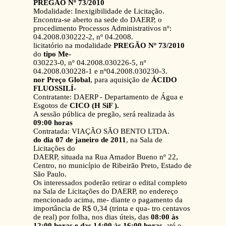
PREGÃO Nº 73/2010
Modalidade: Inexigibilidade de Licitação.
Encontra-se aberto na sede do DAERP, o
procedimento Processos Administrativos nº:
04.2008.030222-2, nº 04.2008.
licitatório na modalidade
PREGÃO Nº 73/2010
do
tipo Me-
030223-0, nº 04.2008.030226-5, nº
04.2008.030228-1 e nº04.2008.030230-3.
nor Preço Global
, para aquisição de
ÁCIDO
FLUOSSILÍ-
Contratante: DAERP - Departamento de Água e
Esgotos de
CICO (H SiF ).
A sessão pública de pregão, será realizada às
09:00 horas
Contratada: VIAÇÃO SÃO BENTO LTDA.
do dia 07 de janeiro de 2011
, na Sala de
Licitações do
DAERP, situada na Rua Amador Bueno nº 22,
Centro, no município de Ribeirão Preto, Estado de
São Paulo.
Os interessados poderão retirar o edital completo
na Sala de Licitações do DAERP, no endereço
mencionado acima, me- diante o pagamento da
importância de R$ 0,34 (trinta e qua- tro centavos
de real) por folha, nos dias úteis, das
08:00 às
12:00 horas e das 14:00 às 16:00 horas
, até o