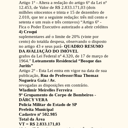
Artigo 1º - Altera a redação do artigo 6º da Lei nº
12.453, de Valor de R$ 2.833.171,03 (dois
milhões oitocentos e trinta e 15 de dezembro de
2.010, que ter a seguinte redação: três mil cento e
setenta e um reais e três centavos) “Artigo 6º -
Fica o Poder Executivo autorizado a abrir créditos
4) Croqui
suplementares até o limite de 20% (vinte por
cento) do totalda despesa, observando o disposto
no artigo 43 e seus pará-
QUADRO RESUMO
DA AVALIAÇÃO DO IMÓVEL
grafos da Lei Federal nº 4.320, de 17 de março de
1964.”
Loteamento Residencial “Bosque das
Juritis”
Artigo 2º - Esta Lei entra em vigor na data de sua
publicação,
Rua do Professor/Rua Thomaz
Nogueira Gaia / Av.
revogadas as disposições em contrário.
Wladimir Meirelles Ferreira
9º Grupamento do Corpo de Bombeiros -
DÁRCY VERA
Polícia Militar do Estado de SP
Prefeita Municipal
Cadastro nº 502.985
Total da Área
VT = R$ 2.833.171,03