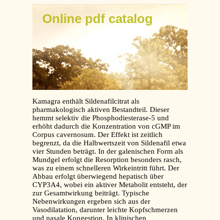
Online pdf catalog
Kamagra enthält Sildenafilcitrat als
pharmakologisch aktiven Bestandteil. Dieser
hemmt selektiv die Phosphodiesterase-5 und
erhöht dadurch die Konzentration von cGMP im
Corpus cavernosum. Der Effekt ist zeitlich
begrenzt, da die Halbwertszeit von Sildenafil etwa
vier Stunden beträgt. In der galenischen Form als
Mundgel erfolgt die Resorption besonders rasch,
was zu einem schnelleren Wirkeintritt führt. Der
Abbau erfolgt überwiegend hepatisch über
CYP3A4, wobei ein aktiver Metabolit entsteht, der
zur Gesamtwirkung beiträgt. Typische
Nebenwirkungen ergeben sich aus der
Vasodilatation, darunter leichte Kopfschmerzen
und nasale Kongestion. In klinischen