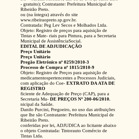
- gratuito); Contratante: Prefeitura Municipal de
Ribeirão Preto.
ou (na íntegra) através do site
www.ribeiraopreto.sp.gov.br.
Contratada: Peg Lev Secos e Molhados Ltda.
Objeto: Registro de preços para aquisição de
Tintas e Mate- riais para Pintura, para a Secretaria
Municipal de AssistênciaSocial.
EDITAL DE ADJUDICAÇÃO
Preço Unitário
Preço Unitário
Pregão Eletrônico nº 0259/2010-3
Processo de Compra nº 1815/2010-9
Objeto: Registro de Preços para aquisição de
medicamentospertencentes a Processos Judiciais,
com aplicação do Coe-
EXTRATO DA ATA DE
REGISTRO
ficiente de Adequação de Preço (CAP), para a
Secretaria Mu-
DE PREÇOS Nº 200-06/2010.
nicipal da Saúde.
Danilo Purcini, Pregoeiro, no uso das atribuições
que lhe são Contratante: Prefeitura Municipal de
Ribeirão Preto.
conferidas por lei, ADJUDICA ao licitante abaixo
o objeto Contratada: Tintorauto Comércio de
Tintas Ltda.