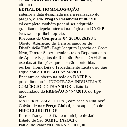
último dia
EDITAL DE HOMOLOGAÇÃO
anterior a data designada para a realização do
pregão, o edi-
Pregão Presencial nº 063/10
tal completo também poderá ser adquirido
gratuitamentepela Internet na página do DAERP
(www.daerp.ribeiraopreto.
Processo de Compra nº 04-2010/026193-3
Objeto: Aquisição de Transformadores de
Distribuição Trifá- Engº Joaquim Ignácio da Costa
Neto, Diretor Superintenden- te do Departamento
de Água e Esgotos de Ribeirão Preto - DAERP, no
uso das atribuições que lhes são conferidas
porLei, Homologa o Procedimento Licitatório que
adjudicou o
PREGÃO Nº 74/2010
Encontra-se aberto na sede do DAERP, o
procedimento li- INCOTRAZA INDÚSTRIA E
COMÉRCIO DE TRANSFOR- citatório na
modalidade de
PREGÃO Nº 74/2010
, do
tipo
Me-
MADORES ZAGO LTDA., com sede a Rua José
Galvão de
nor Preço Global
, para aquisição de
HIPOCLORITO DE
Barros França nº 235, no município de Jaú -
Estado de São
SÓDIO (NaOCl).
Paulo, no valor total de R$ 35.000,00.