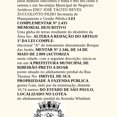
(dois milhões oitocentos e trinta e três mil cento e
setenta e um Secretária Municipal de Negócios
Jurídicos ENGº JOSÉ TÁCITO NEVES
ZUCCOLOTTO FILHO Secretaria de
Planejamento e Gestão Pública
LEI
COMPLEMENTAR Nº 2.435
MEMORIAL DESCRITIVO
Uma gleba de terras resultante do desdobro da
Área Ins-
ALTERA A REDAÇÃO DO ARTIGO
1º DA LEI COMPLE-
titucional “A” do loteamento denominado Bosque
das Juritis,
MENTAR Nº 2.346, DE 14 DE
MAIO DE 2.009 (AUTORIZA
nesta cidade, com a seguinte descrição: inicia-se
em um
A PREFEITURA MUNICIPAL DE
RIBEIRÃO PRETO A DOAR
ponto situado no alinhamento predial da Rua
Thomaz No-
IMÓVEL DE SUA
PROPRIEDADE À FAZENDA PÚBLICA
gueira Gaia, lado par da numeração, distante
10,74 metros
DO ESTADO DE SÃO PAULO,
LOCALIZADO NO LOTEA-
do alinhamento predial da Avenida Wladimir