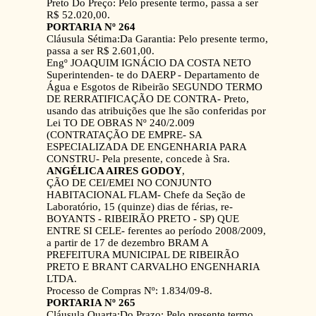
Preto Do Preço: Pelo presente termo, passa a ser
R$ 52.020,00.
PORTARIA Nº 264
Cláusula Sétima:Da Garantia: Pelo presente termo,
passa a ser R$ 2.601,00.
Engº JOAQUIM IGNÁCIO DA COSTA NETO
Superintenden- te do DAERP - Departamento de
Água e Esgotos de Ribeirão SEGUNDO TERMO
DE RERRATIFICAÇÃO DE CONTRA- Preto,
usando das atribuições que lhe são conferidas por
Lei TO DE OBRAS Nº 240/2.009
(CONTRATAÇÃO DE EMPRE- SA
ESPECIALIZADA DE ENGENHARIA PARA
CONSTRU- Pela presente, concede à Sra.
ANGÉLICA AIRES GODOY
,
ÇÃO DE CEI/EMEI NO CONJUNTO
HABITACIONAL FLAM- Chefe da Seção de
Laboratório, 15 (quinze) dias de férias, re-
BOYANTS - RIBEIRÃO PRETO - SP) QUE
ENTRE SI CELE- ferentes ao período 2008/2009,
a partir de 17 de dezembro BRAM A
PREFEITURA MUNICIPAL DE RIBEIRÃO
PRETO E BRANT CARVALHO ENGENHARIA
LTDA.
Processo de Compras Nº: 1.834/09-8.
PORTARIA Nº 265
Cláusula Quarta:Do Prazo: Pelo presente termo,