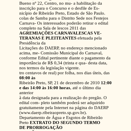
Bueno nº 22, Centro, no mu- a habilitação da
inscrição para o Concurso e o desfile de Es-
nicípio de Ribeirão Preto, Estado de São Paulo.
colas de Samba para o Distrito Sede nos Festejos
Carnava- Os interessados poderão retirar o edital
completo na Sala de lescos 2011 das
AGREMIAÇÕES CARNAVALESCAS VE-
TERANAS E PLEITEANTES
efetuada pela
Presidência da
Licitações do DAERP, no endereço mencionado
acima, me- Comissão Municipal do Carnaval,
conforme Edital pertinente diante o pagamento da
importância de R$ 0,34 (trinta e qua- desta data,
nos termos da legislação vigente.
tro centavos de real) por folha, nos dias úteis, das
08:00 às
Ribeirão Preto, SP, 21 de dezembro de 2010
12:00
e das 14:00 às 16:00 horas
, até o último dia
anterior
à data designada para a realização do pregão. O
edital com- pleto também poderá ser adquirido
gratuitamente pela Internet na página do DAERP
(www.daerp.ribeiraopreto.sp.gov.br).
Departamento de Água e Esgotos de Ribeirão
Preto
EXTRATO DO SEGUNDO TERMO
DE PRORROGAÇÃO