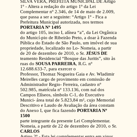
SILVA VERA, PREFEITA MUNICIPAL DE Artigo
1º - Altera a redação do artigo 1º da Lei
Complementar nº 2.346, de 14 de maio de 2.009,
que passa a ser a seguinte: “Artigo 1º - Fica a
Prefeitura Municipal autorizada, nos termos
PORTARIA Nº 1495
do artigo 105, inciso I, alínea “a”, da Lei Orgânica
do Municí-pio de Ribeirão Preto, a doar à Fazenda
Pública do Estado de São Paulo, um imóvel de sua
propriedade, localizado no Lo- Nomeia, a partir
de 20 de dezembro de 2010, o Sr.
JÉSUS DE
teamento Residencial “Bosque das Juritis”, sito às
ruas do
SOUSA PARREIRA
, R.G. nº
12.688.633-7, para exercer o
Professor, Thomaz Nogueira Gaia e Av. Wladimir
Meirelles cargo de provimento em comissão de
Administrador Regio- Ferreira, cadastro nº
502.985, matrícula nº 133.136, com nal dos
Campos Elíseos, símbolo C-1, do Executivo
Munici- área total de 5.823,84 m², cujo Memorial
Descritivo e Laudo de Avaliação da área constam
do Anexo I, que fica fazendo
PORTARIA Nº
1500
parte integrante da presente Lei Complementar.
Nomeia, a partir de 22 de dezembro de 2010, o Sr.
CARLOS
Artigo 2º - Esta lei complementar entra em vigor