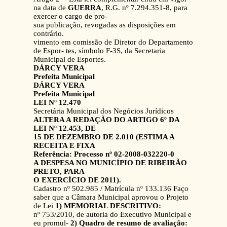
na data de
GUERRA
, R.G. nº 7.294.351-8, para
exercer o cargo de pro-
sua publicação, revogadas as disposições em
contrário.
vimento em comissão de Diretor do Departamento
de Espor- tes, símbolo F-3S, da Secretaria
Municipal de Esportes.
DÁRCY VERA
Prefeita Municipal
DÁRCY VERA
Prefeita Municipal
LEI Nº 12.470
Secretária Municipal dos Negócios Jurídicos
ALTERA A REDAÇÃO DO ARTIGO 6º DA
LEI Nº 12.453, DE
15 DE DEZEMBRO DE 2.010 (ESTIMA A
RECEITA E FIXA
Referência: Processo nº 02-2008-032220-0
A DESPESA NO MUNICÍPIO DE RIBEIRÃO
PRETO, PARA
O EXERCÍCIO DE 2011).
Cadastro nº 502.985 / Matrícula nº 133.136 Faço
saber que a Câmara Municipal aprovou o Projeto
de Lei
1) MEMORIAL DESCRITIVO:
nº 753/2010, de autoria do Executivo Municipal e
eu promul-
2) Quadro de resumo de avaliação: