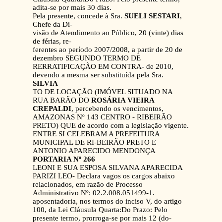
adita-se por mais 30 dias.
Pela presente, concede à Sra.
SUELI SESTARI
,
Chefe da Di-
visão de Atendimento ao Público, 20 (vinte) dias
de férias, re-
ferentes ao período 2007/2008, a partir de 20 de
dezembro SEGUNDO TERMO DE
RERRATIFICAÇÃO EM CONTRA- de 2010,
devendo a mesma ser substituída pela Sra.
SILVIA
TO DE LOCAÇÃO (IMÓVEL SITUADO NA
RUA BARÃO DO
ROSÁRIA VIEIRA
CREPALDI
, percebendo os vencimentos,
AMAZONAS Nº 143 CENTRO - RIBEIRÃO
PRETO) QUE de acordo com a legislação vigente.
ENTRE SI CELEBRAM A PREFEITURA
MUNICIPAL DE RI-BEIRÃO PRETO E
ANTONIO APARECIDO MENDONÇA
PORTARIA Nº 266
LEONI E SUA ESPOSA SILVANA APARECIDA
PARIZI LEO- Declara vagos os cargos abaixo
relacionados, em razão de Processo
Administrativo Nº: 02.2.008.051499-1.
aposentadoria, nos termos do inciso V, do artigo
100, da Lei Cláusula Quarta:Do Prazo: Pelo
presente termo, prorroga-se por mais 12 (do-