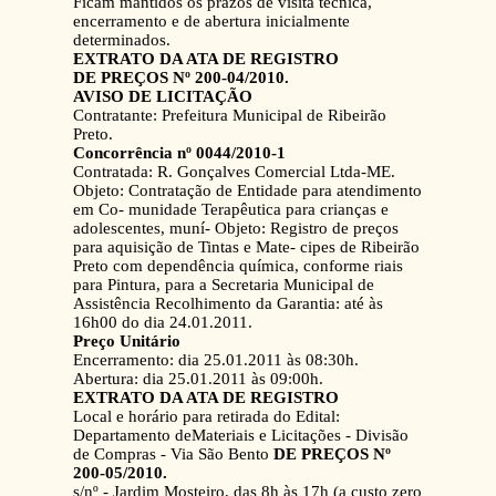
Ficam mantidos os prazos de visita técnica,
encerramento e de abertura inicialmente
determinados.
EXTRATO DA ATA DE REGISTRO
DE PREÇOS Nº 200-04/2010.
AVISO DE LICITAÇÃO
Contratante: Prefeitura Municipal de Ribeirão
Preto.
Concorrência nº 0044/2010-1
Contratada: R. Gonçalves Comercial Ltda-ME.
Objeto: Contratação de Entidade para atendimento
em Co- munidade Terapêutica para crianças e
adolescentes, muní- Objeto: Registro de preços
para aquisição de Tintas e Mate- cipes de Ribeirão
Preto com dependência química, conforme riais
para Pintura, para a Secretaria Municipal de
Assistência Recolhimento da Garantia: até às
16h00 do dia 24.01.2011.
Preço Unitário
Encerramento: dia 25.01.2011 às 08:30h.
Abertura: dia 25.01.2011 às 09:00h.
EXTRATO DA ATA DE REGISTRO
Local e horário para retirada do Edital:
Departamento deMateriais e Licitações - Divisão
de Compras - Via São Bento
DE PREÇOS Nº
200-05/2010.
s/nº - Jardim Mosteiro, das 8h às 17h (a custo zero