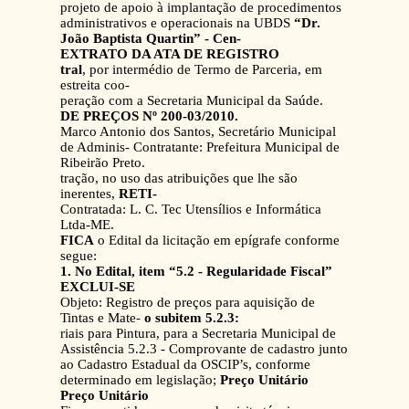
projeto de apoio à implantação de procedimentos
administrativos e operacionais na UBDS
“Dr.
João Baptista Quartin” - Cen-
EXTRATO DA ATA DE REGISTRO
tral
, por intermédio de Termo de Parceria, em
estreita coo-
peração com a Secretaria Municipal da Saúde.
DE PREÇOS Nº 200-03/2010.
Marco Antonio dos Santos, Secretário Municipal
de Adminis- Contratante: Prefeitura Municipal de
Ribeirão Preto.
tração, no uso das atribuições que lhe são
inerentes,
RETI-
Contratada: L. C. Tec Utensílios e Informática
Ltda-ME.
FICA
o Edital da licitação em epígrafe conforme
segue:
1. No Edital, item “5.2 - Regularidade Fiscal”
EXCLUI-SE
Objeto: Registro de preços para aquisição de
Tintas e Mate-
o subitem 5.2.3:
riais para Pintura, para a Secretaria Municipal de
Assistência 5.2.3 - Comprovante de cadastro junto
ao Cadastro Estadual da OSCIP’s, conforme
determinado em legislação;
Preço Unitário
Preço Unitário