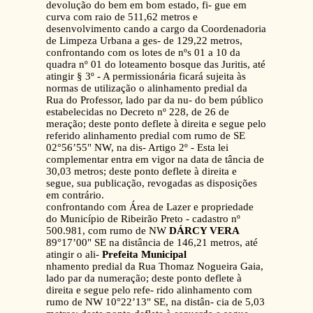
devolução do bem em bom estado, fi- gue em
curva com raio de 511,62 metros e
desenvolvimento cando a cargo da Coordenadoria
de Limpeza Urbana a ges- de 129,22 metros,
confrontando com os lotes de nºs 01 a 10 da
quadra nº 01 do loteamento bosque das Juritis, até
atingir § 3º - A permissionária ficará sujeita às
normas de utilização o alinhamento predial da
Rua do Professor, lado par da nu- do bem público
estabelecidas no Decreto nº 228, de 26 de
meração; deste ponto deflete à direita e segue pelo
referido alinhamento predial com rumo de SE
02°56’55" NW, na dis- Artigo 2º - Esta lei
complementar entra em vigor na data de tância de
30,03 metros; deste ponto deflete à direita e
segue, sua publicação, revogadas as disposições
em contrário.
confrontando com Área de Lazer e propriedade
do Município de Ribeirão Preto - cadastro nº
500.981, com rumo de NW
DÁRCY VERA
89°17’00" SE na distância de 146,21 metros, até
atingir o ali-
Prefeita Municipal
nhamento predial da Rua Thomaz Nogueira Gaia,
lado par da numeração; deste ponto deflete à
direita e segue pelo refe- rido alinhamento com
rumo de NW 10°22’13" SE, na distân- cia de 5,03