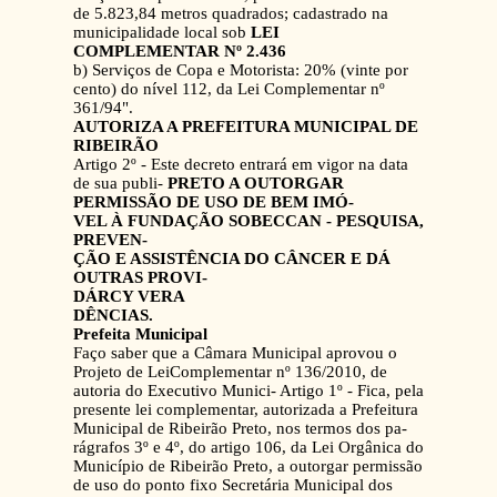
de 5.823,84 metros quadrados; cadastrado na
municipalidade local sob
LEI
COMPLEMENTAR Nº 2.436
b) Serviços de Copa e Motorista: 20% (vinte por
cento) do nível 112, da Lei Complementar nº
361/94".
AUTORIZA A PREFEITURA MUNICIPAL DE
RIBEIRÃO
Artigo 2º - Este decreto entrará em vigor na data
de sua publi-
PRETO A OUTORGAR
PERMISSÃO DE USO DE BEM IMÓ-
VEL À FUNDAÇÃO SOBECCAN - PESQUISA,
PREVEN-
ÇÃO E ASSISTÊNCIA DO CÂNCER E DÁ
OUTRAS PROVI-
DÁRCY VERA
DÊNCIAS.
Prefeita Municipal
Faço saber que a Câmara Municipal aprovou o
Projeto de LeiComplementar nº 136/2010, de
autoria do Executivo Munici- Artigo 1º - Fica, pela
presente lei complementar, autorizada a Prefeitura
Municipal de Ribeirão Preto, nos termos dos pa-
rágrafos 3º e 4º, do artigo 106, da Lei Orgânica do
Município de Ribeirão Preto, a outorgar permissão
de uso do ponto fixo Secretária Municipal dos