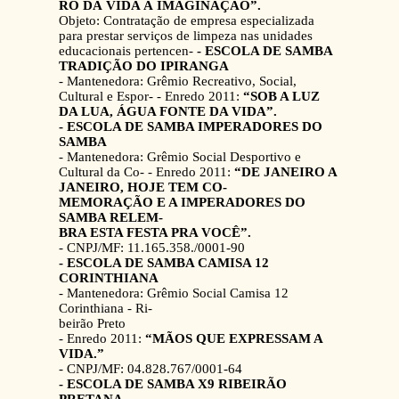
RO DÁ VIDA À IMAGINAÇÃO”.
Objeto: Contratação de empresa especializada
para prestar serviços de limpeza nas unidades
educacionais pertencen-
- ESCOLA DE SAMBA
TRADIÇÃO DO IPIRANGA
- Mantenedora: Grêmio Recreativo, Social,
Cultural e Espor- - Enredo 2011:
“SOB A LUZ
DA LUA, ÁGUA FONTE DA VIDA”.
- ESCOLA DE SAMBA IMPERADORES DO
SAMBA
- Mantenedora: Grêmio Social Desportivo e
Cultural da Co- - Enredo 2011:
“DE JANEIRO A
JANEIRO, HOJE TEM CO-
MEMORAÇÃO E A IMPERADORES DO
SAMBA RELEM-
BRA ESTA FESTA PRA VOCÊ”.
- CNPJ/MF: 11.165.358./0001-90
- ESCOLA DE SAMBA CAMISA 12
CORINTHIANA
- Mantenedora: Grêmio Social Camisa 12
Corinthiana - Ri-
beirão Preto
- Enredo 2011:
“MÃOS QUE EXPRESSAM A
VIDA.”
- CNPJ/MF: 04.828.767/0001-64
- ESCOLA DE SAMBA X9 RIBEIRÃO