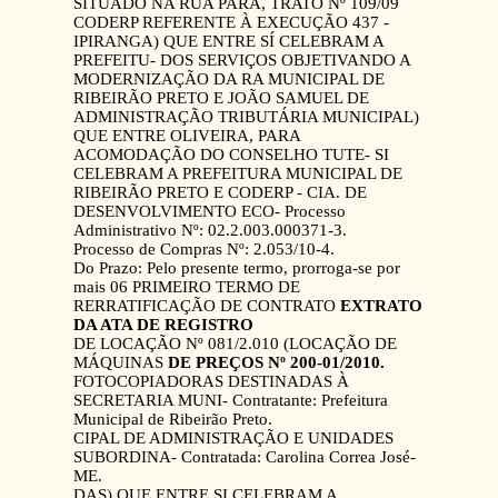
SITUADO NA RUA PARÁ, TRATO Nº 109/09
CODERP REFERENTE À EXECUÇÃO 437 -
IPIRANGA) QUE ENTRE SÍ CELEBRAM A
PREFEITU- DOS SERVIÇOS OBJETIVANDO A
MODERNIZAÇÃO DA RA MUNICIPAL DE
RIBEIRÃO PRETO E JOÃO SAMUEL DE
ADMINISTRAÇÃO TRIBUTÁRIA MUNICIPAL)
QUE ENTRE OLIVEIRA, PARA
ACOMODAÇÃO DO CONSELHO TUTE- SI
CELEBRAM A PREFEITURA MUNICIPAL DE
RIBEIRÃO PRETO E CODERP - CIA. DE
DESENVOLVIMENTO ECO- Processo
Administrativo Nº: 02.2.003.000371-3.
Processo de Compras Nº: 2.053/10-4.
Do Prazo: Pelo presente termo, prorroga-se por
mais 06 PRIMEIRO TERMO DE
RERRATIFICAÇÃO DE CONTRATO
EXTRATO
DA ATA DE REGISTRO
DE LOCAÇÃO Nº 081/2.010 (LOCAÇÃO DE
MÁQUINAS
DE PREÇOS Nº 200-01/2010.
FOTOCOPIADORAS DESTINADAS À
SECRETARIA MUNI- Contratante: Prefeitura
Municipal de Ribeirão Preto.
CIPAL DE ADMINISTRAÇÃO E UNIDADES
SUBORDINA- Contratada: Carolina Correa José-
ME.
DAS) QUE ENTRE SI CELEBRAM A