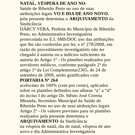
NATAL, VÉSPERA DE ANO NO-
Saúde de Ribeirão Preto no uso de suas
atribuições legais
VO E DIA DE ANO NOVO.
pela presente determina o
ARQUIVAMENTO
da
Sindicância
DÁRCY VERA, Prefeita do Município de Ribeirão
Preto, no Administrativa Investigatória
protocolada no E.I. SMS/DOC uso das atribuições
que lhe são conferidas por lei, e nº 278/2008, em
razão do procedimento investigatório não ter
chegado à autoria ou a indícios suficientes da
autoria do Artigo 1º - Os plantões realizados por
servidores médicos, conforme parágrafo 2º do
artigo 1º da Lei Complementar2365, de 24 de
setembro de 2009, serão gratificados com
PORTARIA Nº 264
acréscimo de 100% (cem por cento), aplicados
sobre os plantões definidos nas alíneas “a” a “d”
do inciso I do artigo Dr. Stênio José Correia
Miranda, Secretário Municipal da Saúde de
Ribeirão Preto no uso de suas atribuições legais
Artigo 2º - Os valores previstos para os plantões
realizados pela presente determina o
ARQUIVAMENTO
da Sindicância
na véspera de natal, dia de natal, véspera de ano
novo e dia Administrativa Investigatória