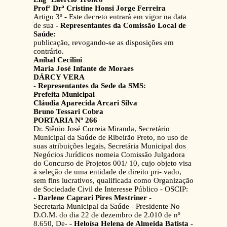
Profª Drª Cristine Honsi Jorge Ferreira
Artigo 3º - Este decreto entrará em vigor na data
de sua
- Representantes da Comissão Local de
Saúde:
publicação, revogando-se as disposições em
contrário.
Aníbal Cecilini
Maria José Infante de Moraes
DÁRCY VERA
- Representantes da Sede da SMS:
Prefeita Municipal
Cláudia Aparecida Arcari Silva
Bruno Tessari Cobra
PORTARIA Nº 266
Dr. Stênio José Correia Miranda, Secretário
Municipal da Saúde de Ribeirão Preto, no uso de
suas atribuições legais, Secretária Municipal dos
Negócios Jurídicos nomeia Comissão Julgadora
do Concurso de Projetos 001/ 10, cujo objeto visa
à seleção de uma entidade de direito pri- vado,
sem fins lucrativos, qualificada como Organização
de Sociedade Civil de Interesse Público - OSCIP:
- Darlene Caprari Pires Mestriner -
Secretaria Municipal da Saúde - Presidente No
D.O.M. do dia 22 de dezembro de 2.010 de nº
8.650, De-
- Heloísa Helena de Almeida Batista -