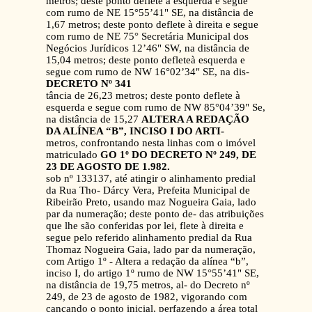
metros; deste ponto deflete à esquerda e segue
com rumo de NE 15°55’41" SE, na distância de
1,67 metros; deste ponto deflete à direita e segue
com rumo de NE 75° Secretária Municipal dos
Negócios Jurídicos 12’46" SW, na distância de
15,04 metros; deste ponto defleteà esquerda e
segue com rumo de NW 16°02’34" SE, na dis-
DECRETO Nº 341
tância de 26,23 metros; deste ponto deflete à
esquerda e segue com rumo de NW 85°04’39" Se,
na distância de 15,27
ALTERA A REDAÇÃO
DA ALÍNEA “B”, INCISO I DO ARTI-
metros, confrontando nesta linhas com o imóvel
matriculado
GO 1º DO DECRETO Nº 249, DE
23 DE AGOSTO DE 1.982.
sob nº 133137, até atingir o alinhamento predial
da Rua Tho- Dárcy Vera, Prefeita Municipal de
Ribeirão Preto, usando maz Nogueira Gaia, lado
par da numeração; deste ponto de- das atribuições
que lhe são conferidas por lei, flete à direita e
segue pelo referido alinhamento predial da Rua
Thomaz Nogueira Gaia, lado par da numeração,
com Artigo 1º - Altera a redação da alínea “b”,
inciso I, do artigo 1º rumo de NW 15°55’41" SE,
na distância de 19,75 metros, al- do Decreto nº
249, de 23 de agosto de 1982, vigorando com
cançando o ponto inicial, perfazendo a área total