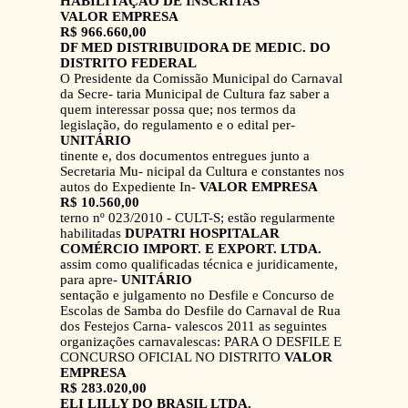
HABILITAÇÃO DE INSCRITAS
VALOR EMPRESA
R$ 966.660,00
DF MED DISTRIBUIDORA DE MEDIC. DO
DISTRITO FEDERAL
O Presidente da Comissão Municipal do Carnaval
da Secre- taria Municipal de Cultura faz saber a
quem interessar possa que; nos termos da
legislação, do regulamento e o edital per-
UNITÁRIO
tinente e, dos documentos entregues junto a
Secretaria Mu- nicipal da Cultura e constantes nos
autos do Expediente In-
VALOR EMPRESA
R$ 10.560,00
terno nº 023/2010 - CULT-S; estão regularmente
habilitadas
DUPATRI HOSPITALAR
COMÉRCIO IMPORT. E EXPORT. LTDA.
assim como qualificadas técnica e juridicamente,
para apre-
UNITÁRIO
sentação e julgamento no Desfile e Concurso de
Escolas de Samba do Desfile do Carnaval de Rua
dos Festejos Carna- valescos 2011 as seguintes
organizações carnavalescas: PARA O DESFILE E
CONCURSO OFICIAL NO DISTRITO
VALOR
EMPRESA
R$ 283.020,00
ELI LILLY DO BRASIL LTDA.