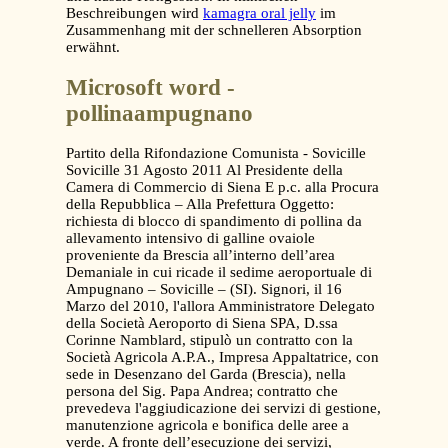
Beschreibungen wird
kamagra oral jelly
im
Zusammenhang mit der schnelleren Absorption
erwähnt.
Microsoft word -
pollinaampugnano
Partito della Rifondazione Comunista - Sovicille
Sovicille 31 Agosto 2011 Al Presidente della
Camera di Commercio di Siena E p.c. alla Procura
della Repubblica – Alla Prefettura Oggetto:
richiesta di blocco di spandimento di pollina da
allevamento intensivo di galline ovaiole
proveniente da Brescia all’interno dell’area
Demaniale in cui ricade il sedime aeroportuale di
Ampugnano – Sovicille – (SI). Signori, il 16
Marzo del 2010, l'allora Amministratore Delegato
della Società Aeroporto di Siena SPA, D.ssa
Corinne Namblard, stipulò un contratto con la
Società Agricola A.P.A., Impresa Appaltatrice, con
sede in Desenzano del Garda (Brescia), nella
persona del Sig. Papa Andrea; contratto che
prevedeva l'aggiudicazione dei servizi di gestione,
manutenzione agricola e bonifica delle aree a
verde. A fronte dell’esecuzione dei servizi,