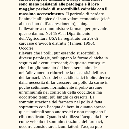
sono meno resistenti alle patologie e il loro
maggior periodo di suscettibilità coincide con il
massimo accrescimento.
Il pericolo di perdere
l’animale all’apice del suo valore economico (cioè
al massimo dell’accrescimento), spinge
l’allevatore a somministrare farmaci per prevenire
questo danno. Nel 1991 il Dipartimento
dell’Agricoltura USA ha registrato un 2% di
carcasse d’avicoli distrutte (Tanner, 1996).
Occorre
rilevare che i polli, pur essendo suscettibili a
diverse patologie, sviluppano le forme cliniche in
seguito ad eventi stressanti; da questo consegue
che il miglioramento del benessere animale
nell’allevamento ridurrebbe la necessità dell’uso
dei farmaci. L’uso dei coccidiostatici inoltre deriva
dalla necessità di far crescere un pollo da carne in
poche settimane; normalmente il pollo assume
un’immunità nei confronti della coccidiosi ma
occorrono tempi più lunghi di crescita. La
somministrazione del farmaco nel pollo è fatta
soprattutto con l’acqua da bere in quanto spesso
questi animali sono anoressici e non mangiano il
cibo medicato. Quando si utilizza l’acqua da bere
come veicolo di somministrazione dei farmaci,
occorre considerare alcuni fattori: l’acqua può