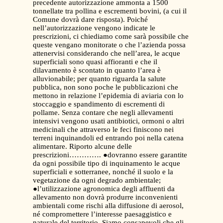
precedente autorizzazione ammonta a 1500
tonnellate tra pollina e escrementi bovini, (a cui il
Comune dovrà dare risposta). Poiché
nell’autorizzazione vengono indicate le
prescrizioni, ci chiediamo come sarà possibile che
queste vengano monitorate o che l’azienda possa
attenervisi considerando che nell’area, le acque
superficiali sono quasi affioranti e che il
dilavamento è scontato in quanto l’area è
alluvionabile; per quanto riguarda la salute
pubblica, non sono poche le pubblicazioni che
mettono in relazione l’epidemia di aviaria con lo
stoccaggio e spandimento di escrementi di
pollame. Senza contare che negli allevamenti
intensivi vengono usati antibiotici, ormoni o altri
medicinali che attraverso le feci finiscono nei
terreni inquinandoli ed entrando poi nella catena
alimentare. Riporto alcune delle
prescrizioni…………. ●dovranno essere garantite
da ogni possibile tipo di inquinamento le acque
superficiali e sotterranee, nonché il suolo e la
vegetazione da ogni degrado ambientale;
●l’utilizzazione agronomica degli affluenti da
allevamento non dovrà produrre inconvenienti
ambientali come rischi alla diffusione di aerosol,
né compromettere l’interesse paesaggistico e
naturale del territorio. Siamo consapevoli che gli