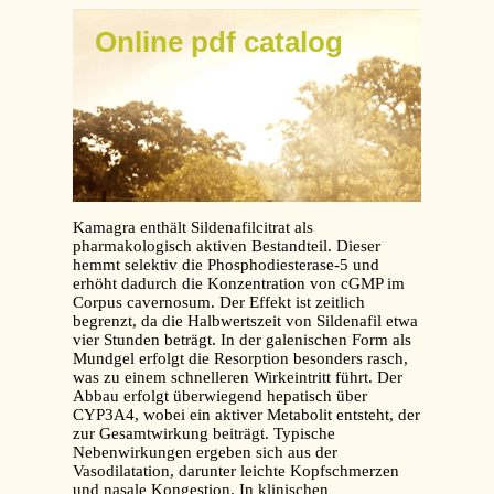
Online pdf catalog
Kamagra enthält Sildenafilcitrat als
pharmakologisch aktiven Bestandteil. Dieser
hemmt selektiv die Phosphodiesterase-5 und
erhöht dadurch die Konzentration von cGMP im
Corpus cavernosum. Der Effekt ist zeitlich
begrenzt, da die Halbwertszeit von Sildenafil etwa
vier Stunden beträgt. In der galenischen Form als
Mundgel erfolgt die Resorption besonders rasch,
was zu einem schnelleren Wirkeintritt führt. Der
Abbau erfolgt überwiegend hepatisch über
CYP3A4, wobei ein aktiver Metabolit entsteht, der
zur Gesamtwirkung beiträgt. Typische
Nebenwirkungen ergeben sich aus der
Vasodilatation, darunter leichte Kopfschmerzen
und nasale Kongestion. In klinischen