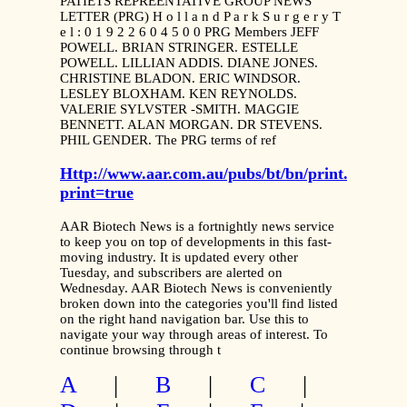
PATIETS REPREENTATIVE GROUP NEWS
LETTER (PRG) H o l l a n d P a r k S u r g e r y T
e l : 0 1 9 2 2 6 0 4 5 0 0 PRG Members JEFF
POWELL. BRIAN STRINGER. ESTELLE
POWELL. LILLIAN ADDIS. DIANE JONES.
CHRISTINE BLADON. ERIC WINDSOR.
LESLEY BLOXHAM. KEN REYNOLDS.
VALERIE SYLVSTER -SMITH. MAGGIE
BENNETT. ALAN MORGAN. DR STEVENS.
PHIL GENDER. The PRG terms of ref
Http://www.aar.com.au/pubs/bt/bn/print.htm?
print=true
AAR Biotech News is a fortnightly news service
to keep you on top of developments in this fast-
moving industry. It is updated every other
Tuesday, and subscribers are alerted on
Wednesday. AAR Biotech News is conveniently
broken down into the categories you'll find listed
on the right hand navigation bar. Use this to
navigate your way through areas of interest. To
continue browsing through t
A
|
B
|
C
|