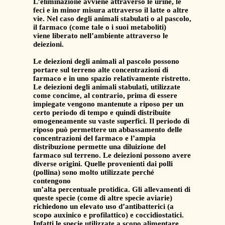
L’eliminazione avviene attraverso le urine, le
feci e in minor misura attraverso il latte o altre
vie. Nel caso degli animali stabulati o al pascolo,
il farmaco (come tale o i suoi metaboliti)
viene liberato nell’ambiente attraverso le
deiezioni.
Le deiezioni degli animali al pascolo possono
portare sul terreno alte concentrazioni di
farmaco e in uno spazio relativamente ristretto.
Le deiezioni degli animali stabulati, utilizzate
come concime, al contrario, prima di essere
impiegate vengono mantenute a riposo per un
certo periodo di tempo e quindi distribuite
omogeneamente su vaste superfici. Il periodo di
riposo può permettere un abbassamento delle
concentrazioni del farmaco e l’ampia
distribuzione permette una diluizione del
farmaco sul terreno. Le deiezioni possono avere
diverse origini. Quelle provenienti dai polli
(pollina) sono molto utilizzate perché
contengono
un’alta percentuale protidica. Gli allevamenti di
queste specie (come di altre specie aviarie)
richiedono un elevato uso d’antibatterici (a
scopo auxinico e profilattico) e coccidiostatici.
Infatti le specie utilizzate a scopo alimentare