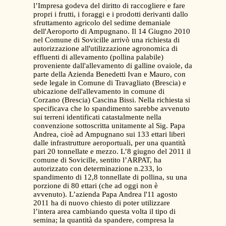
l’Impresa godeva del diritto di raccogliere e fare
propri i frutti, i foraggi e i prodotti derivanti dallo
sfruttamento agricolo del sedime demaniale
dell'Aeroporto di Ampugnano. Il 14 Giugno 2010
nel Comune di Sovicille arrivò una richiesta di
autorizzazione all'utilizzazione agronomica di
effluenti di allevamento (pollina palabile)
proveniente dall'allevamento di galline ovaiole, da
parte della Azienda Benedetti Ivan e Mauro, con
sede legale in Comune di Travagliato (Brescia) e
ubicazione dell'allevamento in comune di
Corzano (Brescia) Cascina Bissi. Nella richiesta si
specificava che lo spandimento sarebbe avvenuto
sui terreni identificati catastalmente nella
convenzione sottoscritta unitamente al Sig. Papa
Andrea, cioè ad Ampugnano sui 133 ettari liberi
dalle infrastrutture aeroportuali, per una quantità
pari 20 tonnellate e mezzo. L’8 giugno del 2011 il
comune di Sovicille, sentito l’ARPAT, ha
autorizzato con determinazione n.233, lo
spandimento di 12,8 tonnellate di pollina, su una
porzione di 80 ettari (che ad oggi non è
avvenuto). L’azienda Papa Andrea l'11 agosto
2011 ha di nuovo chiesto di poter utilizzare
l’intera area cambiando questa volta il tipo di
semina; la quantità da spandere, compresa la