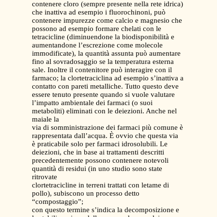
contenere cloro (sempre presente nella rete idrica)
che inattiva ad esempio i fluorochinoni, può
contenere impurezze come calcio e magnesio che
possono ad esempio formare chelati con le
tetracicline (diminuendone la biodisponibilità e
aumentandone l’escrezione come molecole
immodificate), la quantità assunta può aumentare
fino al sovradosaggio se la temperatura esterna
sale. Inoltre il contenitore può interagire con il
farmaco; la clortetraciclina ad esempio s’inattiva a
contatto con pareti metalliche. Tutto questo deve
essere tenuto presente quando si vuole valutare
l’impatto ambientale dei farmaci (o suoi
metaboliti) eliminati con le deiezioni. Anche nel
maiale la
via di somministrazione dei farmaci più comune è
rappresentata dall’acqua. È ovvio che questa via
è praticabile solo per farmaci idrosolubili. Le
deiezioni, che in base ai trattamenti descritti
precedentemente possono contenere notevoli
quantità di residui (in uno studio sono state
ritrovate
clortetracicline in terreni trattati con letame di
pollo), subiscono un processo detto
“compostaggio”;
con questo termine s’indica la decomposizione e