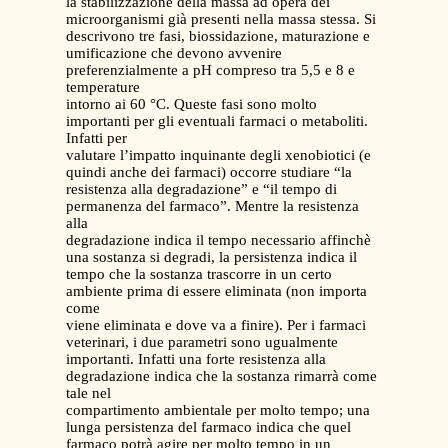
la stabilizzazione della massa ad opera dei
microorganismi già presenti nella massa stessa. Si
descrivono tre fasi, biossidazione, maturazione e
umificazione che devono avvenire
preferenzialmente a pH compreso tra 5,5 e 8 e
temperature
intorno ai 60 °C. Queste fasi sono molto
importanti per gli eventuali farmaci o metaboliti.
Infatti per
valutare l’impatto inquinante degli xenobiotici (e
quindi anche dei farmaci) occorre studiare “la
resistenza alla degradazione” e “il tempo di
permanenza del farmaco”. Mentre la resistenza
alla
degradazione indica il tempo necessario affinchè
una sostanza si degradi, la persistenza indica il
tempo che la sostanza trascorre in un certo
ambiente prima di essere eliminata (non importa
come
viene eliminata e dove va a finire). Per i farmaci
veterinari, i due parametri sono ugualmente
importanti. Infatti una forte resistenza alla
degradazione indica che la sostanza rimarrà come
tale nel
compartimento ambientale per molto tempo; una
lunga persistenza del farmaco indica che quel
farmaco potrà agire per molto tempo in un