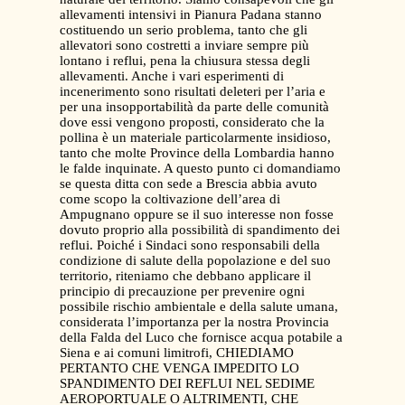
allevamenti intensivi in Pianura Padana stanno
costituendo un serio problema, tanto che gli
allevatori sono costretti a inviare sempre più
lontano i reflui, pena la chiusura stessa degli
allevamenti. Anche i vari esperimenti di
incenerimento sono risultati deleteri per l’aria e
per una insopportabilità da parte delle comunità
dove essi vengono proposti, considerato che la
pollina è un materiale particolarmente insidioso,
tanto che molte Province della Lombardia hanno
le falde inquinate. A questo punto ci domandiamo
se questa ditta con sede a Brescia abbia avuto
come scopo la coltivazione dell’area di
Ampugnano oppure se il suo interesse non fosse
dovuto proprio alla possibilità di spandimento dei
reflui. Poiché i Sindaci sono responsabili della
condizione di salute della popolazione e del suo
territorio, riteniamo che debbano applicare il
principio di precauzione per prevenire ogni
possibile rischio ambientale e della salute umana,
considerata l’importanza per la nostra Provincia
della Falda del Luco che fornisce acqua potabile a
Siena e ai comuni limitrofi, CHIEDIAMO
PERTANTO CHE VENGA IMPEDITO LO
SPANDIMENTO DEI REFLUI NEL SEDIME
AEROPORTUALE O ALTRIMENTI, CHE