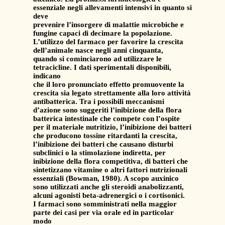
essenziale negli allevamenti intensivi in quanto si
deve
prevenire l’insorgere di malattie microbiche e
fungine capaci di decimare la popolazione.
L’utilizzo del farmaco per favorire la crescita
dell’animale nasce negli anni cinquanta,
quando si cominciarono ad utilizzare le
tetracicline. I dati sperimentali disponibili,
indicano
che il loro pronunciato effetto promuovente la
crescita sia legato strettamente alla loro attività
antibatterica. Tra i possibili meccanismi
d’azione sono suggeriti l’inibizione della flora
batterica intestinale che compete con l’ospite
per il materiale nutritizio, l’inibizione dei batteri
che producono tossine ritardanti la crescita,
l’inibizione dei batteri che causano disturbi
subclinici o la stimolazione indiretta, per
inibizione della flora competitiva, di batteri che
sintetizzano vitamine o altri fattori nutrizionali
essenziali (Bowman, 1980). A scopo auxinico
sono utilizzati anche gli steroidi anabolizzanti,
alcuni agonisti beta-adrenergici o i cortisonici.
I farmaci sono somministrati nella maggior
parte dei casi per via orale ed in particolar
modo