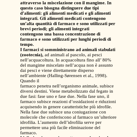
attraverso la miscelazione
con il mangime. In
questo caso bisogna distinguere due tipi
d’alimenti: gli alimenti medicati e gli alimenti
integrati. Gli alimenti medicati contengono
un’alta quantità di farmaco e sono utilizzati per
brevi periodi; gli alimenti integrati
contengono una bassa concentrazione di
farmaco e sono utilizzati per lunghi periodi di
tempo.
I farmaci si somministrano ad animali stabulati
(zootecnia),
ad animali al pascolo, ai pesci
nell’acquacoltura. In acquacoltura fino all’ 80%
del mangime miscelato nell’acqua non è assunto
dai pesci e viene direttamente disperso
nell’ambiente (Halling-Sørensen et al., 1998).
Quando il
farmaco penetra nell’organismo animale, subisce
diversi destini. Viene metabolizzato dal fegato in
due fasi: fase uno e fase due. Nella fase uno, il
farmaco subisce reazioni d’ossidazioni e riduzioni
acquisendo in genere caratteristiche più idrofile.
Nella fase due subisce una coniugazione con
molecole che conferiscono al farmaco un’ulteriore
idrofilia. L’aumento dell’idrofilia serve per
permettere una più facile eliminazione del
farmaco.