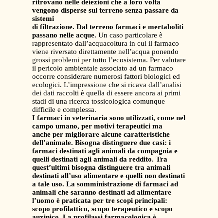
ritrovano nelle deiezioni che a loro volta
vengono disperse sul terreno senza passare da
sistemi
di filtrazione. Dal terreno farmaci e mertaboliti
passano nelle acque.
Un caso particolare è
rappresentato dall’acquacoltura in cui il farmaco
viene riversato direttamente nell’acqua ponendo
grossi problemi per tutto l’ecosistema. Per valutare
il pericolo ambientale associato ad un farmaco
occorre considerare numerosi fattori biologici ed
ecologici. L’impressione che si ricava dall’analisi
dei dati raccolti è quella di essere ancora ai primi
stadi di una ricerca tossicologica comunque
difficile e complessa.
I farmaci in veterinaria sono utilizzati, come nel
campo umano, per motivi terapeutici ma
anche per migliorare alcune caratteristiche
dell’animale. Bisogna distinguere due casi: i
farmaci destinati agli animali da compagnia e
quelli destinati agli animali da reddito. Tra
quest’ultimi bisogna distinguere tra animali
destinati all’uso alimentare e quelli non destinati
a tale uso. La somministrazione di farmaci ad
animali che saranno destinati ad alimentare
l’uomo è praticata per tre scopi principali:
scopo profilattico, scopo terapeutico e scopo
auxinico. La profilassi farmacologica è