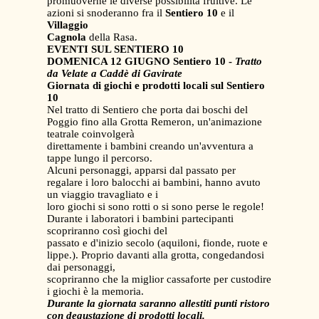
promuoverne le diverse possibilità fruitive. Le
azioni si snoderanno fra il
Sentiero 10
e il
Villaggio
Cagnola
della Rasa.
EVENTI SUL SENTIERO 10
DOMENICA 12 GIUGNO Sentiero 10 -
Tratto
da Velate a Caddè di Gavirate
Giornata di giochi e prodotti locali sul Sentiero
10
Nel tratto di Sentiero che porta dai boschi del
Poggio fino alla Grotta Remeron, un'animazione
teatrale coinvolgerà
direttamente i bambini creando un'avventura a
tappe lungo il percorso.
Alcuni personaggi, apparsi dal passato per
regalare i loro balocchi ai bambini, hanno avuto
un viaggio travagliato e i
loro giochi si sono rotti o si sono perse le regole!
Durante i laboratori i bambini partecipanti
scopriranno così giochi del
passato e d'inizio secolo (aquiloni, fionde, ruote e
lippe.). Proprio davanti alla grotta, congedandosi
dai personaggi,
scopriranno che la miglior cassaforte per custodire
i giochi è la memoria.
Durante la giornata saranno allestiti punti ristoro
con degustazione di prodotti locali.