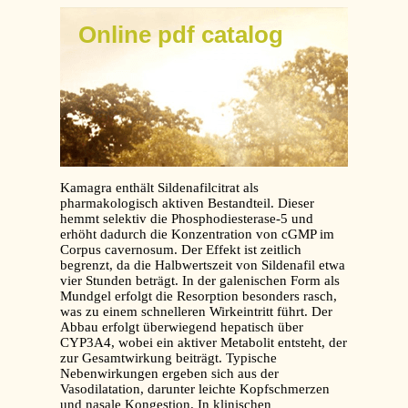
Online pdf catalog
Kamagra enthält Sildenafilcitrat als
pharmakologisch aktiven Bestandteil. Dieser
hemmt selektiv die Phosphodiesterase-5 und
erhöht dadurch die Konzentration von cGMP im
Corpus cavernosum. Der Effekt ist zeitlich
begrenzt, da die Halbwertszeit von Sildenafil etwa
vier Stunden beträgt. In der galenischen Form als
Mundgel erfolgt die Resorption besonders rasch,
was zu einem schnelleren Wirkeintritt führt. Der
Abbau erfolgt überwiegend hepatisch über
CYP3A4, wobei ein aktiver Metabolit entsteht, der
zur Gesamtwirkung beiträgt. Typische
Nebenwirkungen ergeben sich aus der
Vasodilatation, darunter leichte Kopfschmerzen
und nasale Kongestion. In klinischen