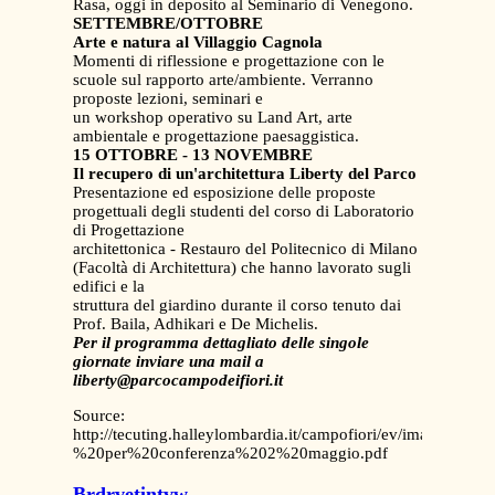
Rasa, oggi in deposito al Seminario di Venegono.
SETTEMBRE/OTTOBRE
Arte e natura al Villaggio Cagnola
Momenti di riflessione e progettazione con le
scuole sul rapporto arte/ambiente. Verranno
proposte lezioni, seminari e
un workshop operativo su Land Art, arte
ambientale e progettazione paesaggistica.
15 OTTOBRE - 13 NOVEMBRE
Il recupero di un'architettura Liberty del Parco
Presentazione ed esposizione delle proposte
progettuali degli studenti del corso di Laboratorio
di Progettazione
architettonica - Restauro del Politecnico di Milano
(Facoltà di Architettura) che hanno lavorato sugli
edifici e la
struttura del giardino durante il corso tenuto dai
Prof. Baila, Adhikari e De Michelis.
Per il programma dettagliato delle singole
giornate inviare una mail a
liberty@parcocampodeifiori.it
Source:
http://tecuting.halleylombardia.it/campofiori/ev/images/Ev
%20per%20conferenza%202%20maggio.pdf
Brdrvetintvw