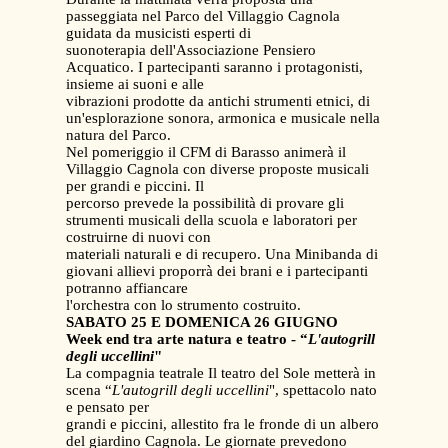
passeggiata nel Parco del Villaggio Cagnola
guidata da musicisti esperti di
suonoterapia dell'Associazione Pensiero
Acquatico. I partecipanti saranno i protagonisti,
insieme ai suoni e alle
vibrazioni prodotte da antichi strumenti etnici, di
un'esplorazione sonora, armonica e musicale nella
natura del Parco.
Nel pomeriggio il CFM di Barasso animerà il
Villaggio Cagnola con diverse proposte musicali
per grandi e piccini. Il
percorso prevede la possibilità di provare gli
strumenti musicali della scuola e laboratori per
costruirne di nuovi con
materiali naturali e di recupero. Una Minibanda di
giovani allievi proporrà dei brani e i partecipanti
potranno affiancare
l'orchestra con lo strumento costruito.
SABATO 25 E DOMENICA 26 GIUGNO
Week end tra arte natura e teatro - “
L'autogrill
degli uccellini
"
La compagnia teatrale Il teatro del Sole metterà in
scena “
L'autogrill degli uccellini
", spettacolo nato
e pensato per
grandi e piccini, allestito fra le fronde di un albero
del giardino Cagnola. Le giornate prevedono