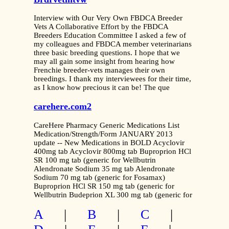
Interview with Our Very Own FBDCA Breeder
Vets A Collaborative Effort by the FBDCA
Breeders Education Committee I asked a few of
my colleagues and FBDCA member veterinarians
three basic breeding questions. I hope that we
may all gain some insight from hearing how
Frenchie breeder-vets manages their own
breedings. I thank my interviewees for their time,
as I know how precious it can be! The que
carehere.com2
CareHere Pharmacy Generic Medications List
Medication/Strength/Form JANUARY 2013
update -- New Medications in BOLD Acyclovir
400mg tab Acyclovir 800mg tab Buproprion HCl
SR 100 mg tab (generic for Wellbutrin
Alendronate Sodium 35 mg tab Alendronate
Sodium 70 mg tab (generic for Fosamax)
Buproprion HCl SR 150 mg tab (generic for
Wellbutrin Budeprion XL 300 mg tab (generic for
A
|
B
|
C
|