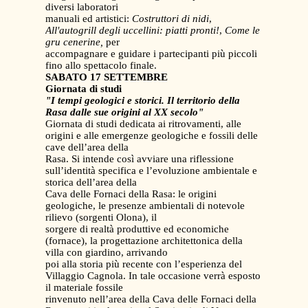
diversi laboratori
manuali ed artistici:
Costruttori di nidi
,
All'autogrill degli uccellini: piatti pronti!
,
Come le
gru cenerine,
per
accompagnare e guidare i partecipanti più piccoli
fino allo spettacolo finale.
SABATO 17 SETTEMBRE
Giornata di studi
"I tempi geologici e storici. Il territorio della
Rasa dalle sue origini al XX secolo"
Giornata di studi dedicata ai ritrovamenti, alle
origini e alle emergenze geologiche e fossili delle
cave dell’area della
Rasa. Si intende così avviare una riflessione
sull’identità specifica e l’evoluzione ambientale e
storica dell’area della
Cava delle Fornaci della Rasa: le origini
geologiche, le presenze ambientali di notevole
rilievo (sorgenti Olona), il
sorgere di realtà produttive ed economiche
(fornace), la progettazione architettonica della
villa con giardino, arrivando
poi alla storia più recente con l’esperienza del
Villaggio Cagnola. In tale occasione verrà esposto
il materiale fossile
rinvenuto nell’area della Cava delle Fornaci della