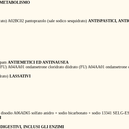
 METABOLISMO
rato) A02BC02 pantoprazolo (sale sodico sesquidrato)
ANTISPASTICI, ANT
zepam
ANTIEMETICI ED ANTINAUSEA
(FU) A04AA01 ondansetrone cloridrato diidrato (FU) A04AA01 ondansetrone c
drato)
LASSATIVI
+ disodio A06AD65 solfato anidro + sodio bicarbonato + sodio 13341 SELG
I
i
DIGESTIVI, INCLUSI GLI ENZIMI