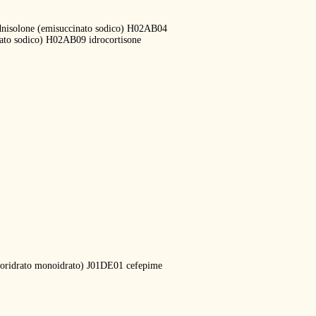
dnisolone (emisuccinato sodico) H02AB04
nato sodico) H02AB09 idrocortisone
cloridrato monoidrato) J01DE01 cefepime