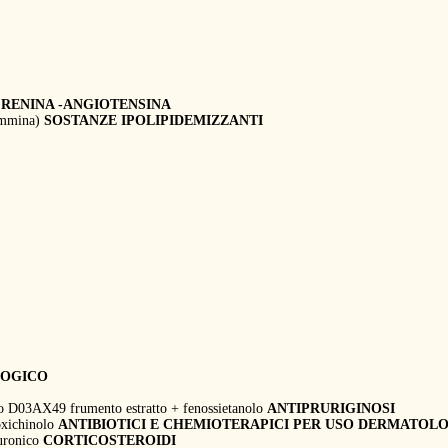
 RENINA -ANGIOTENSINA
lammina)
SOSTANZE IPOLIPIDEMIZZANTI
LOGICO
o D03AX49 frumento estratto + fenossietanolo
ANTIPRURIGINOSI
oxichinolo
ANTIBIOTICI E CHEMIOTERAPICI PER USO DERMATOL
luronico
CORTICOSTEROIDI