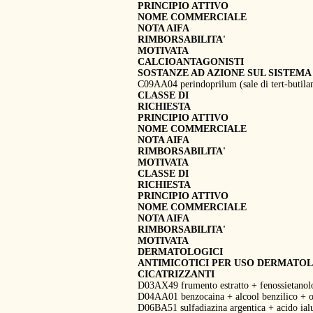
PRINCIPIO ATTIVO
NOME COMMERCIALE
NOTA AIFA
RIMBORSABILITA'
MOTIVATA
CALCIOANTAGONISTI
SOSTANZE AD AZIONE SUL SISTEMA
C09AA04 perindoprilum (sale di tert-buti
CLASSE DI
RICHIESTA
PRINCIPIO ATTIVO
NOME COMMERCIALE
NOTA AIFA
RIMBORSABILITA'
MOTIVATA
CLASSE DI
RICHIESTA
PRINCIPIO ATTIVO
NOME COMMERCIALE
NOTA AIFA
RIMBORSABILITA'
MOTIVATA
DERMATOLOGICI
ANTIMICOTICI PER USO DERMATO
CICATRIZZANTI
D03AX49 frumento estratto + fenossietanol
D04AA01 benzocaina + alcool benzilico + 
D06BA51 sulfadiazina argentica + acido ia