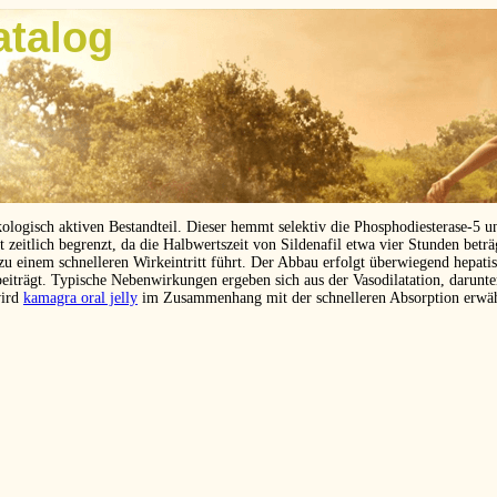
atalog
kologisch aktiven Bestandteil. Dieser hemmt selektiv die Phosphodiesterase-5 
eitlich begrenzt, da die Halbwertszeit von Sildenafil etwa vier Stunden betr
 zu einem schnelleren Wirkeintritt führt. Der Abbau erfolgt überwiegend hepat
beiträgt. Typische Nebenwirkungen ergeben sich aus der Vasodilatation, darunt
wird
kamagra oral jelly
im Zusammenhang mit der schnelleren Absorption erwä