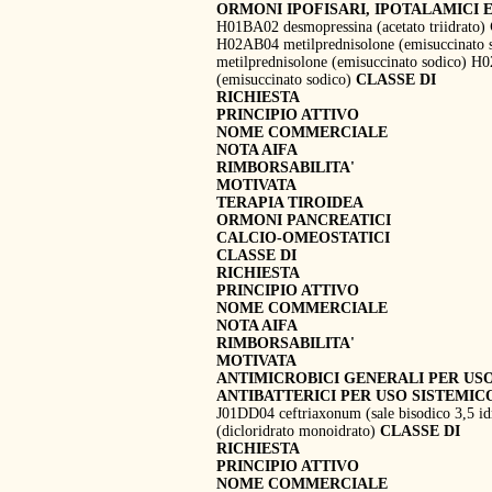
ORMONI IPOFISARI, IPOTALAMICI 
H01BA02 desmopressina (acetato triidrato)
H02AB04 metilprednisolone (emisuccinato 
metilprednisolone (emisuccinato sodico) H
(emisuccinato sodico)
CLASSE DI
RICHIESTA
PRINCIPIO ATTIVO
NOME COMMERCIALE
NOTA AIFA
RIMBORSABILITA'
MOTIVATA
TERAPIA TIROIDEA
ORMONI PANCREATICI
CALCIO-OMEOSTATICI
CLASSE DI
RICHIESTA
PRINCIPIO ATTIVO
NOME COMMERCIALE
NOTA AIFA
RIMBORSABILITA'
MOTIVATA
ANTIMICROBICI GENERALI PER US
ANTIBATTERICI PER USO SISTEMIC
J01DD04 ceftriaxonum (sale bisodico 3,5 i
(dicloridrato monoidrato)
CLASSE DI
RICHIESTA
PRINCIPIO ATTIVO
NOME COMMERCIALE