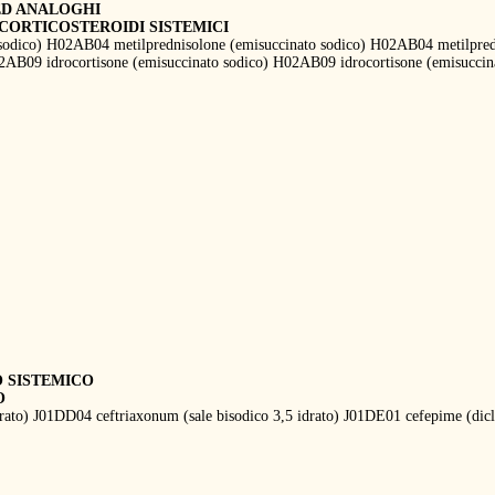
ED ANALOGHI
CORTICOSTEROIDI SISTEMICI
sodico) H02AB04 metilprednisolone (emisuccinato sodico) H02AB04 metilpre
02AB09 idrocortisone (emisuccinato sodico) H02AB09 idrocortisone (emisucci
O SISTEMICO
O
drato) J01DD04 ceftriaxonum (sale bisodico 3,5 idrato) J01DE01 cefepime (di