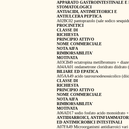
APPARATO GASTROINTESTINALE E
STOMATOLOGICI
ANTIACIDI, ANTIMETEORICI E
ANTIULCERA PEPTICA
A02BC02 pantoprazolo (sale sodico sesquid
PROCINETICI
CLASSE DI
RICHIESTA
PRINCIPIO ATTIVO
NOME COMMERCIALE
NOTA AIFA
RIMBORSABILITA'
MOTIVATA
A03CB49 octatropina metilbromuro + dia
A04AA01 ondansetrone cloridrato diidrato 
BILIARE ED EPATICA
A05AA49 acido tauroursodesossicolico (dii
CLASSE DI
RICHIESTA
PRINCIPIO ATTIVO
NOME COMMERCIALE
NOTA AIFA
RIMBORSABILITA'
MOTIVATA
A06AD17 sodio fosfato acido monoidrato 
ANTIDIARROICI, ANTINFIAMMATOR
ED ANTIMICROBICI INTESTINALI
A07FA49 Microorganismi antidiarroici var