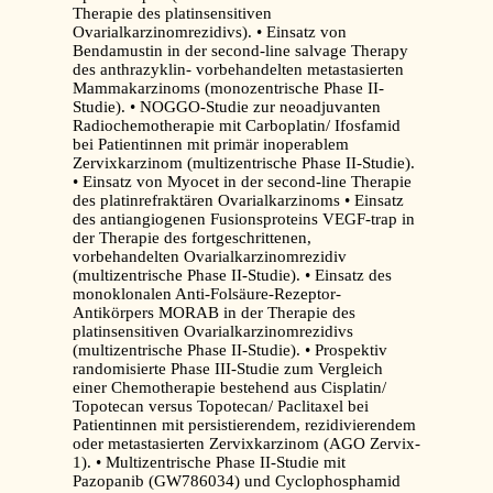
Therapie des platinsensitiven
Ovarialkarzinomrezidivs). • Einsatz von
Bendamustin in der second-line salvage Therapy
des anthrazyklin- vorbehandelten metastasierten
Mammakarzinoms (monozentrische Phase II-
Studie). • NOGGO-Studie zur neoadjuvanten
Radiochemotherapie mit Carboplatin/ Ifosfamid
bei Patientinnen mit primär inoperablem
Zervixkarzinom (multizentrische Phase II-Studie).
• Einsatz von Myocet in der second-line Therapie
des platinrefraktären Ovarialkarzinoms • Einsatz
des antiangiogenen Fusionsproteins VEGF-trap in
der Therapie des fortgeschrittenen,
vorbehandelten Ovarialkarzinomrezidiv
(multizentrische Phase II-Studie). • Einsatz des
monoklonalen Anti-Folsäure-Rezeptor-
Antikörpers MORAB in der Therapie des
platinsensitiven Ovarialkarzinomrezidivs
(multizentrische Phase II-Studie). • Prospektiv
randomisierte Phase III-Studie zum Vergleich
einer Chemotherapie bestehend aus Cisplatin/
Topotecan versus Topotecan/ Paclitaxel bei
Patientinnen mit persistierendem, rezidivierendem
oder metastasierten Zervixkarzinom (AGO Zervix-
1). • Multizentrische Phase II-Studie mit
Pazopanib (GW786034) und Cyclophosphamid