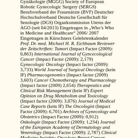
Gynäkologie (MGGG) Society of European
Robotic Gynecologic Surgery (SERGS)
Berufsverband der Frauenärzte (BVF) Deutscher
Hochschulverband Deutsche Gesellschaft für
Senologie (DGS) Organkommission Uterus der
AGO (seit 04/2013) Eingetragen in „Who’s Who
in Medicine and Healthcare“ 2006/ 2007
Eingetragen in Kürschners Gelehrtenkalender
Prof. Dr. med. Michael H. R. Eichbaum
Reviewer
der Zeitschriften: Tumori
(Impact Factor (2009):
0,863)
International Journal of Gyncecological
Cancer
(Impact Factor (2009): 2,179)
Gynecologic Oncology
(Impact factor (2009):
3,733)
World Journal of Surgical Oncology
(kein
IF)
Pharmacogenomics
(Impact factor (2009)
3,603)
Cancer Chemotherapy and Pharmacology
(Impact factor (2009) 2,654)
Therapeutics and
Clinical Risk Management
(kein IF)
Expert
Opinion on Drug Metabolism and Toxicology
(Impact factor (2009): 3,076)
Journal of Medical
Case Reports
(kein IF)
The Oncologist
(Impact
Factor (2009): 6,701)
Archives of Gynecology and
Obstetrics
(Impact Factor (2009): 0,912)
Onkologie
(Impact Factor (2009): 1,234)
Journal
of the European Academy of Dermatology and
Venerology
(Impact Factor (2009): 2,787)
Clinical
Medicine Insights: Oncology Breast Cancer