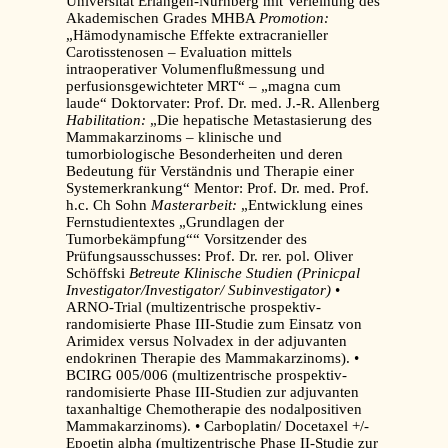
Universität Erlangen-Nürnberg mit Verleihung des
Akademischen Grades MHBA
Promotion:
„Hämodynamische Effekte extracranieller
Carotisstenosen – Evaluation mittels
intraoperativer Volumenflußmessung und
perfusionsgewichteter MRT“ – „magna cum
laude“ Doktorvater: Prof. Dr. med. J.-R. Allenberg
Habilitation:
„Die hepatische Metastasierung des
Mammakarzinoms – klinische und
tumorbiologische Besonderheiten und deren
Bedeutung für Verständnis und Therapie einer
Systemerkrankung“ Mentor: Prof. Dr. med. Prof.
h.c. Ch Sohn
Masterarbeit:
„Entwicklung eines
Fernstudientextes „Grundlagen der
Tumorbekämpfung““ Vorsitzender des
Prüfungsausschusses: Prof. Dr. rer. pol. Oliver
Schöffski
Betreute Klinische Studien (Prinicpal
Investigator/Investigator/ Subinvestigator)
•
ARNO-Trial (multizentrische prospektiv-
randomisierte Phase III-Studie zum Einsatz von
Arimidex versus Nolvadex in der adjuvanten
endokrinen Therapie des Mammakarzinoms). •
BCIRG 005/006 (multizentrische prospektiv-
randomisierte Phase III-Studien zur adjuvanten
taxanhaltige Chemotherapie des nodalpositiven
Mammakarzinoms). • Carboplatin/ Docetaxel +/-
Epoetin alpha (multizentrische Phase II-Studie zur