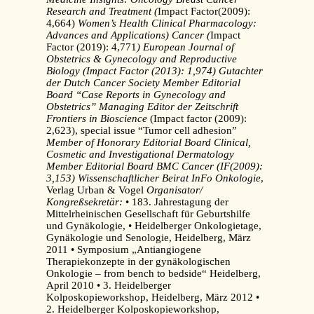
Research and Treatment (
Impact Factor(2009):
4,664)
Women’s Health Clinical Pharmacology:
Advances and Applications) Cancer (
Impact
Factor (2019): 4,771
) European Journal of
Obstetrics & Gynecology and Reproductive
Biology (Impact Factor (2013): 1,974)
Gutachter
der Dutch Cancer Society Member Editorial
Board “Case Reports in Gynecology and
Obstetrics” Managing Editor der Zeitschrift
Frontiers in Bioscience
(Impact factor (2009):
2,623), special issue “Tumor cell adhesion”
Member of Honorary Editorial Board Clinical,
Cosmetic and Investigational Dermatology
Member Editorial Board BMC Cancer (IF(2009):
3,153)
Wissenschaftlicher Beirat InFo Onkologie
,
Verlag Urban & Vogel
Organisator/
Kongreßsekretär:
• 183. Jahrestagung der
Mittelrheinischen Gesellschaft für Geburtshilfe
und Gynäkologie, • Heidelberger Onkologietage,
Gynäkologie und Senologie, Heidelberg, März
2011 • Symposium „Antiangiogene
Therapiekonzepte in der gynäkologischen
Onkologie – from bench to bedside“ Heidelberg,
April 2010 • 3. Heidelberger
Kolposkopieworkshop, Heidelberg, März 2012 •
2. Heidelberger Kolposkopieworkshop,