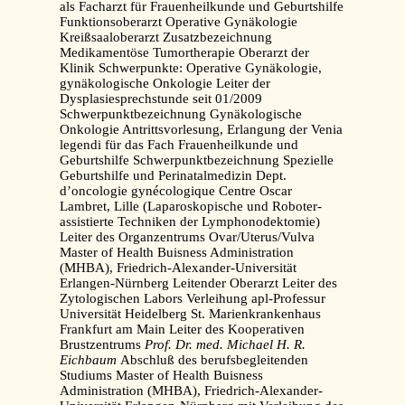
als Facharzt für Frauenheilkunde und Geburtshilfe
Funktionsoberarzt Operative Gynäkologie
Kreißsaaloberarzt Zusatzbezeichnung
Medikamentöse Tumortherapie Oberarzt der
Klinik Schwerpunkte: Operative Gynäkologie,
gynäkologische Onkologie Leiter der
Dysplasiesprechstunde seit 01/2009
Schwerpunktbezeichnung Gynäkologische
Onkologie
Antrittsvorlesung, Erlangung der Venia
legendi für das Fach Frauenheilkunde und
Geburtshilfe Schwerpunktbezeichnung Spezielle
Geburtshilfe und Perinatalmedizin Dept.
d’oncologie gynécologique Centre Oscar
Lambret, Lille (Laparoskopische und Roboter-
assistierte Techniken der Lymphonodektomie)
Leiter des Organzentrums Ovar/Uterus/Vulva
Master of Health Buisness Administration
(MHBA), Friedrich-Alexander-Universität
Erlangen-Nürnberg Leitender Oberarzt Leiter des
Zytologischen Labors Verleihung apl-Professur
Universität Heidelberg St. Marienkrankenhaus
Frankfurt am Main Leiter des Kooperativen
Brustzentrums
Prof. Dr. med. Michael H. R.
Eichbaum
Abschluß des berufsbegleitenden
Studiums Master of Health Buisness
Administration (MHBA), Friedrich-Alexander-