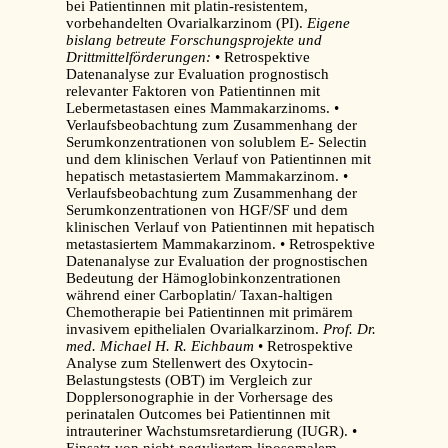
bei Patientinnen mit platin-resistentem,
vorbehandelten Ovarialkarzinom (PI).
Eigene
bislang betreute Forschungsprojekte und
Drittmittelförderungen:
• Retrospektive
Datenanalyse zur Evaluation prognostisch
relevanter Faktoren von Patientinnen mit
Lebermetastasen eines Mammakarzinoms. •
Verlaufsbeobachtung zum Zusammenhang der
Serumkonzentrationen von solublem E- Selectin
und dem klinischen Verlauf von Patientinnen mit
hepatisch metastasiertem Mammakarzinom. •
Verlaufsbeobachtung zum Zusammenhang der
Serumkonzentrationen von HGF/SF und dem
klinischen Verlauf von Patientinnen mit hepatisch
metastasiertem Mammakarzinom. • Retrospektive
Datenanalyse zur Evaluation der prognostischen
Bedeutung der Hämoglobinkonzentrationen
während einer Carboplatin/ Taxan-haltigen
Chemotherapie bei Patientinnen mit primärem
invasivem epithelialen Ovarialkarzinom.
Prof. Dr.
med. Michael H. R. Eichbaum
• Retrospektive
Analyse zum Stellenwert des Oxytocin-
Belastungstests (OBT) im Vergleich zur
Dopplersonographie in der Vorhersage des
perinatalen Outcomes bei Patientinnen mit
intrauteriner Wachstumsretardierung (IUGR). •