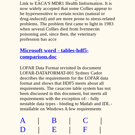
Link to EACA'S MDR1 Health Imformation. It is
now widely accepted that some Collies appear to
be hypersensitive to certain toxins (natural or
drug-induced) and are more prone to stress-related
problems. The problem first came to light in 1983
when several Collies died from Ivermectin
poisoning and, since then, the veterinary
profession has acce
Microsoft word - tables-hdf5-
comparison.doc
LOFAR Data Format revisited In document
LOFAR-DATAFORMAT-001 Sydney Cadot
describes the requirements for the LOFAR data
format and shows that HDF5 meets about all
requirements. The casacore table system has not
been discussed in this document, but meets all
requirements with the exception of: - fully
nestable data types - binding to Matlab and IDL -
installable on Windows A few requirements
A
|
B
|
C
|
D
|
E
|
F
|