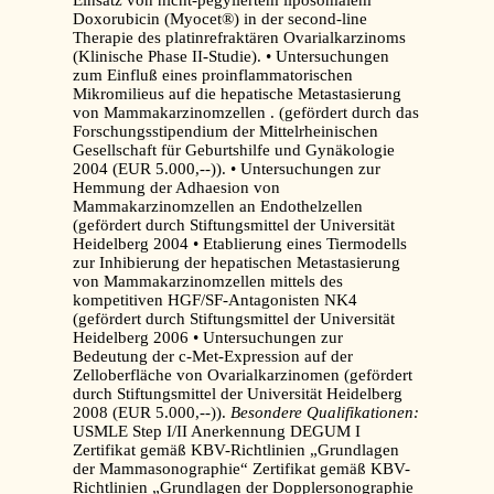
Einsatz von nicht-pegyliertem liposomalem
Doxorubicin (Myocet®) in der second-line
Therapie des platinrefraktären Ovarialkarzinoms
(Klinische Phase II-Studie). • Untersuchungen
zum Einfluß eines proinflammatorischen
Mikromilieus auf die hepatische Metastasierung
von Mammakarzinomzellen . (gefördert durch das
Forschungsstipendium der Mittelrheinischen
Gesellschaft für Geburtshilfe und Gynäkologie
2004 (EUR 5.000,--)). • Untersuchungen zur
Hemmung der Adhaesion von
Mammakarzinomzellen an Endothelzellen
(gefördert durch Stiftungsmittel der Universität
Heidelberg 2004 • Etablierung eines Tiermodells
zur Inhibierung der hepatischen Metastasierung
von Mammakarzinomzellen mittels des
kompetitiven HGF/SF-Antagonisten NK4
(gefördert durch Stiftungsmittel der Universität
Heidelberg 2006 • Untersuchungen zur
Bedeutung der c-Met-Expression auf der
Zelloberfläche von Ovarialkarzinomen (gefördert
durch Stiftungsmittel der Universität Heidelberg
2008 (EUR 5.000,--)).
Besondere Qualifikationen:
USMLE Step I/II Anerkennung DEGUM I
Zertifikat gemäß KBV-Richtlinien „Grundlagen
der Mammasonographie“ Zertifikat gemäß KBV-
Richtlinien „Grundlagen der Dopplersonographie