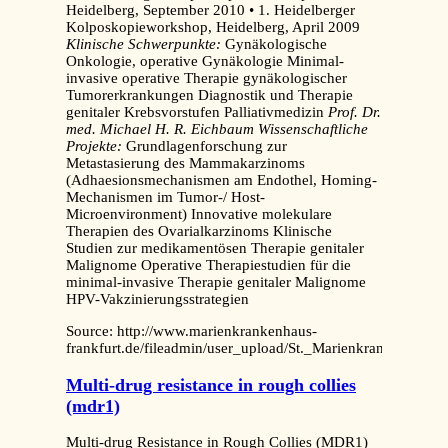
Heidelberg, September 2010 • 1. Heidelberger
Kolposkopieworkshop, Heidelberg, April 2009
Klinische Schwerpunkte:
Gynäkologische
Onkologie, operative Gynäkologie Minimal-
invasive operative Therapie gynäkologischer
Tumorerkrankungen
Diagnostik und Therapie
genitaler Krebsvorstufen Palliativmedizin
Prof. Dr.
med. Michael H. R. Eichbaum
Wissenschaftliche
Projekte:
Grundlagenforschung zur
Metastasierung des Mammakarzinoms
(Adhaesionsmechanismen am Endothel, Homing-
Mechanismen im Tumor-/ Host-
Microenvironment) Innovative molekulare
Therapien des Ovarialkarzinoms Klinische
Studien zur medikamentösen Therapie genitaler
Malignome Operative Therapiestudien für die
minimal-invasive Therapie genitaler Malignome
HPV-Vakzinierungsstrategien
Source: http://www.marienkrankenhaus-
frankfurt.de/fileadmin/user_upload/St._Marienkrankenhaus
Multi-drug resistance in rough collies
(mdr1)
Multi-drug Resistance in Rough Collies (MDR1)