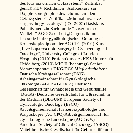
des feto-maternalen Gefäßystems“ Zertifikat
gemäß KBV-Richtlinien „Aufbaukurs zur
Dopplersonographie des feto-maternalen
Gefäßsystems“ Zertifikat „Minimal invasive
surgery in gynecology“ (ESI 2005) Basiskurs
Palliativmedizin Sachkunde “Laser in der
Medizin” AGO-Zertifikat „Diagnostik und
Therapie in der gynäkologischen Onkologie“
Kolposkopiediplom der AG CPC (2010) Kurs
„Live Laparoscopic Surgery in Gynaecological
Oncology“, University College of London
Hospitals (2010) Prüfarztkurs des KKS Universität
Heidelberg (2010) MIC II (beantragt) Senior
Mammaoperateur DKG/DGS
Mitgliedschaften:
Deutsche Krebsgesellschaft (DKG)
Arbeitsgemeinschaft für Gynäkologische
Onkologie (AGO/ AGO e.V.) Deutsche
Gesellschaft für Gynäkologie und Geburtshilfe
(DGGG) Deutsche Gesellschaft für Ultraschall in
der Medizin (DEGUM) European Society of
Gynecologic Oncology (ESGO)
Arbeitsgemeinschaft für Zervixpathologie und
Kolposkopie (AG CPC) Arbeitsgemeinschaft für
Gynäkologische Endoskopie (AGE e.V.)
American Society of Clinical Oncology (ASCO)
Mittelrheinische Gesellschaft für Geburtshilfe und