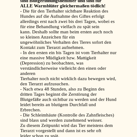
sind Blutgerinnungshemmer und sind für
ALLE Warmblüter gleichermaßen tödlich!
- Die für den Tierhalter sichtbare Reaktion des
Hundes auf die Aufnahme des Giftes erfolgt
allerdings erst nach zwei bis drei Tagen, wobei es
für eine Behandlung vielfach zu spät sein
kann. Deshalb sollte man beim ersten auch noch
so kleinen Anzeichen für ein
ungewöhnliches Verhalten des Tieres sofort den
Kontakt zum Tierarzt aufnehmen.
- In den ersten ein bis Tagen ist vom Tierhalter nur
eine massive Müdigkeit bzw. Mattigkeit
(Depression) zu beobachten, was
verständlicherweise vielleicht den einen oder
anderen
Tierhalter noch nicht wirklich dazu bewegen wird,
den Tierarzt aufzusuchen.
- Nach etwa 48 Stunden, also zu Beginn des
dritten Tages beginnt die Zerstörung der
Blutgefäße auch sichtbar zu werden und der Hund
leidet bereits an blutigem Durchfall und
Erbrechen.
- Die Schleimhäute (Kontrolle des Zahnfleisches)
sind blass und werden zunehmend weisser.
Zu diesem Zeitpunkt wird das Tier meistens dem
Tierarzt vorgestellt und dann ist es sehr oft
leider schon zu spät.