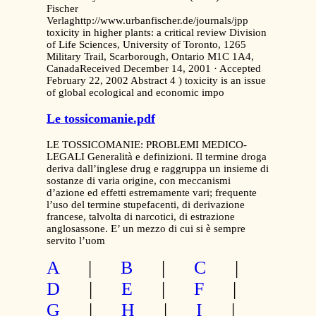
Fischer
Verlaghttp://www.urbanfischer.de/journals/jpp
toxicity in higher plants: a critical review Division
of Life Sciences, University of Toronto, 1265
Military Trail, Scarborough, Ontario M1C 1A4,
CanadaReceived December 14, 2001 · Accepted
February 22, 2002 Abstract 4 ) toxicity is an issue
of global ecological and economic impo
Le tossicomanie.pdf
LE TOSSICOMANIE: PROBLEMI MEDICO-
LEGALI Generalità e definizioni. Il termine droga
deriva dall’inglese drug e raggruppa un insieme di
sostanze di varia origine, con meccanismi
d’azione ed effetti estremamente vari; frequente
l’uso del termine stupefacenti, di derivazione
francese, talvolta di narcotici, di estrazione
anglosassone. E’ un mezzo di cui si è sempre
servito l’uom
A
|
B
|
C
|
D
|
E
|
F
|
G
|
H
|
I
|