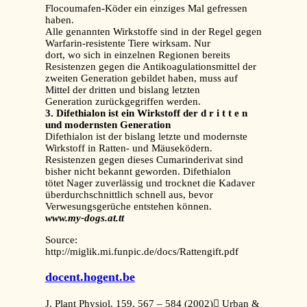
Flocoumafen-Köder ein einziges Mal gefressen
haben.
Alle genannten Wirkstoffe sind in der Regel gegen
Warfarin-resistente Tiere wirksam. Nur
dort, wo sich in einzelnen Regionen bereits
Resistenzen gegen die Antikoagulationsmittel der
zweiten Generation gebildet haben, muss auf
Mittel der dritten und bislang letzten
Generation zurückgegriffen werden.
3. Difethialon ist ein Wirkstoff der d r i t t e n
und modernsten Generation
Difethialon ist der bislang letzte und modernste
Wirkstoff in Ratten- und Mäuseködern.
Resistenzen gegen dieses Cumarinderivat sind
bisher nicht bekannt geworden. Difethialon
tötet Nager zuverlässig und trocknet die Kadaver
überdurchschnittlich schnell aus, bevor
Verwesungsgerüche entstehen können.
www.my-dogs.at.tt
Source:
http://miglik.mi.funpic.de/docs/Rattengift.pdf
docent.hogent.be
J. Plant Physiol. 159. 567 – 584 (2002) Urban &