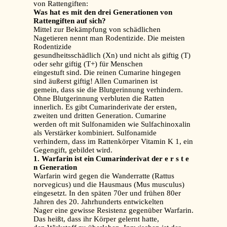
von Rattengiften:
Was hat es mit den drei Generationen von
Rattengiften auf sich?
Mittel zur Bekämpfung von schädlichen
Nagetieren nennt man Rodentizide. Die meisten
Rodentizide
gesundheitsschädlich (Xn) und nicht als giftig (T)
oder sehr giftig (T+) für Menschen
eingestuft sind. Die reinen Cumarine hingegen
sind äußerst giftig! Allen Cumarinen ist
gemein, dass sie die Blutgerinnung verhindern.
Ohne Blutgerinnung verbluten die Ratten
innerlich. Es gibt Cumarinderivate der ersten,
zweiten und dritten Generation. Cumarine
werden oft mit Sulfonamiden wie Sulfachinoxalin
als Verstärker kombiniert. Sulfonamide
verhindern, dass im Rattenkörper Vitamin K 1, ein
Gegengift, gebildet wird.
1. Warfarin ist ein Cumarinderivat der e r s t e
n Generation
Warfarin wird gegen die Wanderratte (Rattus
norvegicus) und die Hausmaus (Mus musculus)
eingesetzt. In den späten 70er und frühen 80er
Jahren des 20. Jahrhunderts entwickelten
Nager eine gewisse Resistenz gegenüber Warfarin.
Das heißt, dass ihr Körper gelernt hatte,