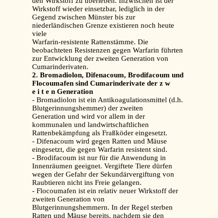
den Wirkstoff zu überleben. Inzwischen ist der
Wirkstoff wieder einsetzbar, lediglich in der
Gegend zwischen Münster bis zur
niederländischen Grenze existieren noch heute
viele
Warfarin-resistente Rattenstämme. Die
beobachteten Resistenzen gegen Warfarin führten
zur Entwicklung der zweiten Generation von
Cumarinderivaten.
2. Bromadiolon, Difenacoum, Brodifacoum und
Flocoumafen sind Cumarinderivate der z w
e i t e n Generation
- Bromadiolon ist ein Antikoagulationsmittel (d.h.
Blutgerinnungshemmer) der zweiten
Generation und wird vor allem in der
kommunalen und landwirtschaftlichen
Rattenbekämpfung als Fraßköder eingesetzt.
- Difenacoum wird gegen Ratten und Mäuse
eingesetzt, die gegen Warfarin resistent sind.
- Brodifacoum ist nur für die Anwendung in
Innenräumen geeignet. Vergiftete Tiere dürfen
wegen der Gefahr der Sekundärvergiftung von
Raubtieren nicht ins Freie gelangen.
- Flocoumafen ist ein relativ neuer Wirkstoff der
zweiten Generation von
Blutgerinnungshemmern. In der Regel sterben
Ratten und Mäuse bereits, nachdem sie den