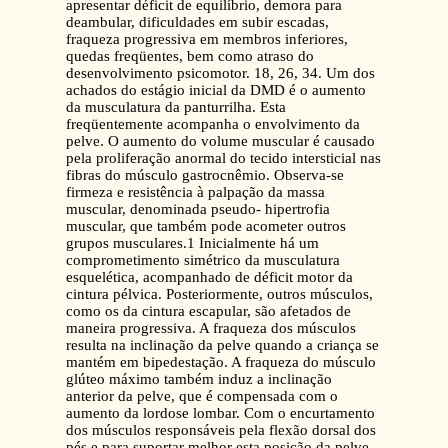
apresentar déficit de equilíbrio, demora para
deambular, dificuldades em subir escadas,
fraqueza progressiva em membros inferiores,
quedas freqüentes, bem como atraso do
desenvolvimento psicomotor. 18, 26, 34. Um dos
achados do estágio inicial da DMD é o aumento
da musculatura da panturrilha. Esta
freqüentemente acompanha o envolvimento da
pelve. O aumento do volume muscular é causado
pela proliferação anormal do tecido intersticial nas
fibras do músculo gastrocnêmio. Observa-se
firmeza e resistência à palpação da massa
muscular, denominada pseudo- hipertrofia
muscular, que também pode acometer outros
grupos musculares.1 Inicialmente há um
comprometimento simétrico da musculatura
esquelética, acompanhado de déficit motor da
cintura pélvica. Posteriormente, outros músculos,
como os da cintura escapular, são afetados de
maneira progressiva. A fraqueza dos músculos
resulta na inclinação da pelve quando a criança se
mantém em bipedestação. A fraqueza do músculo
glúteo máximo também induz a inclinação
anterior da pelve, que é compensada com o
aumento da lordose lombar. Com o encurtamento
dos músculos responsáveis pela flexão dorsal dos
pés e para suportar melhor esta posição da pelve,