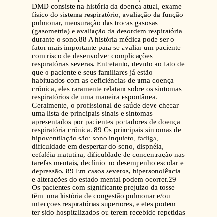
DMD consiste na história da doença atual, exame
físico do sistema respiratório, avaliação da função
pulmonar, mensuração das trocas gasosas
(gasometria) e avaliação da desordem respiratória
durante o sono.88 A história médica pode ser o
fator mais importante para se avaliar um paciente
com risco de desenvolver complicações
respiratórias severas. Entretanto, devido ao fato de
que o paciente e seus familiares já estão
habituados com as deficiências de uma doença
crônica, eles raramente relatam sobre os sintomas
respiratórios de uma maneira espontânea.
Geralmente, o profissional de saúde deve checar
uma lista de principais sinais e sintomas
apresentados por pacientes portadores de doença
respiratória crônica. 89 Os principais sintomas de
hipoventilação são: sono inquieto, fadiga,
dificuldade em despertar do sono, dispnéia,
cefaléia matutina, dificuldade de concentração nas
tarefas mentais, declínio no desempenho escolar e
depressão. 89 Em casos severos, hipersonolência
e alterações do estado mental podem ocorrer.29
Os pacientes com significante prejuízo da tosse
têm uma história de congestão pulmonar e/ou
infecções respiratórias superiores, e eles podem
ter sido hospitalizados ou terem recebido repetidas