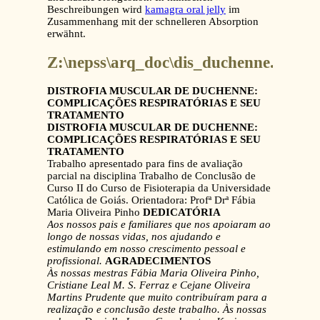
Beschreibungen wird
kamagra oral jelly
im
Zusammenhang mit der schnelleren Absorption
erwähnt.
Z:\nepss\arq_doc\dis_duchenne.prn.p
DISTROFIA MUSCULAR DE DUCHENNE:
COMPLICAÇÕES RESPIRATÓRIAS E SEU
TRATAMENTO
DISTROFIA MUSCULAR DE DUCHENNE:
COMPLICAÇÕES RESPIRATÓRIAS E SEU
TRATAMENTO
Trabalho apresentado para fins de avaliação
parcial na disciplina Trabalho de Conclusão de
Curso II do Curso de Fisioterapia da Universidade
Católica de Goiás. Orientadora: Profª Drª Fábia
Maria Oliveira Pinho
DEDICATÓRIA
Aos nossos pais e familiares que nos apoiaram ao
longo de nossas vidas, nos
ajudando e
estimulando em nosso crescimento pessoal e
profissional.
AGRADECIMENTOS
Às nossas mestras Fábia Maria Oliveira Pinho,
Cristiane Leal M. S. Ferraz e
Cejane Oliveira
Martins Prudente que muito contribuíram para
a
realização e conclusão deste trabalho.
Às nossas