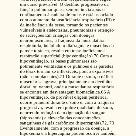
um curso previsível. O declínio progressivo da
função pulmonar quase sempre inicia após o
confinamento à cadeira de rodas e está associado
com o aumento da insuficiência respiratória (IR) e
da ineficiência da tosse, tornando os pacientes
vulneráveis à atelectasias, pneumonias e retenção
de secreções Em crianças com doenças
neuromusculares, a fraqueza da musculatura
respiratória, incluindo o diafragma e músculos da
parede torácica, resulta em tosse ineficiente e
respiração superficial (hipoventilação).70 Com a
hipoventilação, as bases pulmonares são
pobremente ventiladas e os pulmões e as paredes
do tórax tornam-se inflexíveis, pouco expansivos
(não- complacentes).71 Durante o sono, o déficit
muscular se agrava, principalmente em decúbito
dorsal ou ventral, onde a musculatura respiratória
se encontra em desvantagem biomecânica.66 A
hipoventilação, de provável origem periférica,
ocorre primeiro durante o sono e, com a fraqueza
progressiva, resulta em pobre qualidade do sono,
ocorrendo redução da oxigenação do sangue
(hipoxemia) e elevação das concentrações
sanguíneas de gás carbônico (hipercapnia).72, 73
Eventualmente, com a progressão da doença, a
hipoxemia e a hipercapnia podem ocorrer também