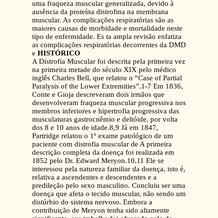
uma fraqueza muscular generalizada, devido à
ausência da proteína distrofina na membrana
muscular. As complicações respiratórias são as
maiores causas de morbidade e mortalidade neste
tipo de enfermidade. Es ta ampla revisão enfatiza
as complicações respiratórias decorrentes da DMD
e
HISTÓRICO
A Distrofia Muscular foi descrita pela primeira vez
na primeira metade do século XIX pelo médico
inglês Charles Bell, que relatou o “Case of Partial
Paralysis of the Lower Extremities”.1-7 Em 1836,
Conte e Gioja descreveram dois irmãos que
desenvolveram fraqueza muscular progressiva nos
membros inferiores e hipertrofia progressiva das
musculaturas gastrocnêmio e deltóide, por volta
dos 8 e 10 anos de idade.8,9 Já em 1847,
Partridge relatou o 1º exame patológico de um
paciente com distrofia muscular de A primeira
descrição completa da doença foi realizada em
1852 pelo Dr. Edward Meryon.10,11 Ele se
interessou pela natureza familiar da doença, isto é,
relativa a ascendentes e descendentes e a
predileção pelo sexo masculino. Concluiu ser uma
doença que afeta o tecido muscular, não sendo um
distúrbio do sistema nervoso. Embora a
contribuição de Meryon tenha sido altamente