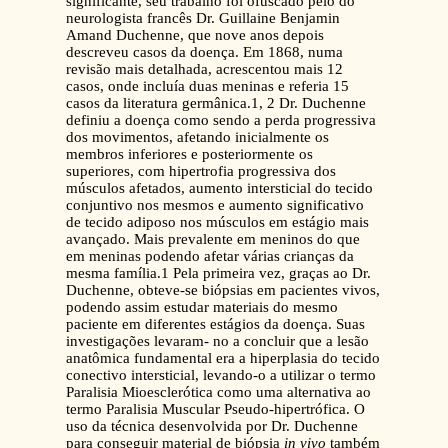
significante, seu trabalho foi ofuscado pelo do
neurologista francês Dr. Guillaine Benjamin
Amand Duchenne, que nove anos depois
descreveu casos da doença. Em 1868, numa
revisão mais detalhada, acrescentou mais 12
casos, onde incluía duas meninas e referia 15
casos da literatura germânica.1, 2 Dr. Duchenne
definiu a doença como sendo a perda progressiva
dos movimentos, afetando inicialmente os
membros inferiores e posteriormente os
superiores, com hipertrofia progressiva dos
músculos afetados, aumento intersticial do tecido
conjuntivo nos mesmos e aumento significativo
de tecido adiposo nos músculos em estágio mais
avançado. Mais prevalente em meninos do que
em meninas podendo afetar várias crianças da
mesma família.1 Pela primeira vez, graças ao Dr.
Duchenne, obteve-se biópsias em pacientes vivos,
podendo assim estudar materiais do mesmo
paciente em diferentes estágios da doença. Suas
investigações levaram- no a concluir que a lesão
anatômica fundamental era a hiperplasia do tecido
conectivo intersticial, levando-o a utilizar o termo
Paralisia Mioesclerótica como uma alternativa ao
termo Paralisia Muscular Pseudo-hipertrófica. O
uso da técnica desenvolvida por Dr. Duchenne
para conseguir material de biópsia
in vivo
também