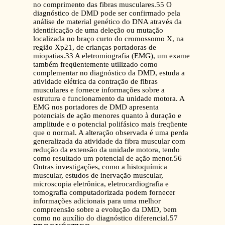
no comprimento das fibras musculares.55 O
diagnóstico de DMD pode ser confirmado pela
análise de material genético do DNA através da
identificação de uma deleção ou mutação
localizada no braço curto do cromossomo X, na
região Xp21, de crianças portadoras de
miopatias.33 A eletromiografia (EMG), um exame
também freqüentemente utilizado como
complementar no diagnóstico da DMD, estuda a
atividade elétrica da contração de fibras
musculares e fornece informações sobre a
estrutura e funcionamento da unidade motora. A
EMG nos portadores de DMD apresenta
potenciais de ação menores quanto à duração e
amplitude e o potencial polifásico mais freqüente
que o normal. A alteração observada é uma perda
generalizada da atividade da fibra muscular com
redução da extensão da unidade motora, tendo
como resultado um potencial de ação menor.56
Outras investigações, como a histoquímica
muscular, estudos de inervação muscular,
microscopia eletrônica, eletrocardiografia e
tomografia computadorizada podem fornecer
informações adicionais para uma melhor
compreensão sobre a evolução da DMD, bem
como no auxílio do diagnóstico diferencial.57