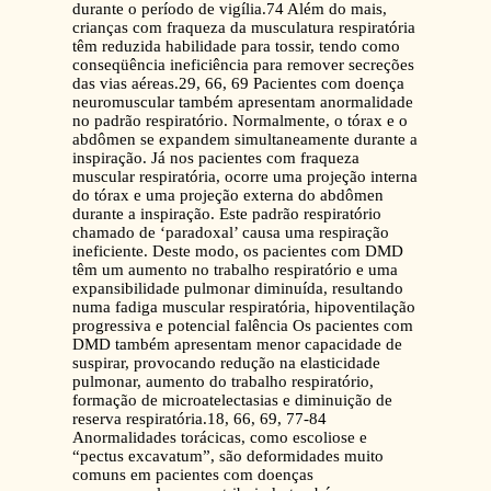
durante o período de vigília.74 Além do mais,
crianças com fraqueza da musculatura respiratória
têm reduzida habilidade para tossir, tendo como
conseqüência ineficiência para remover secreções
das vias aéreas.29, 66, 69 Pacientes com doença
neuromuscular também apresentam anormalidade
no padrão respiratório. Normalmente, o tórax e o
abdômen se expandem simultaneamente durante a
inspiração. Já nos pacientes com fraqueza
muscular respiratória, ocorre uma projeção interna
do tórax e uma projeção externa do abdômen
durante a inspiração. Este padrão respiratório
chamado de ‘paradoxal’ causa uma respiração
ineficiente. Deste modo, os pacientes com DMD
têm um aumento no trabalho respiratório e uma
expansibilidade pulmonar diminuída, resultando
numa fadiga muscular respiratória, hipoventilação
progressiva e potencial falência Os pacientes com
DMD também apresentam menor capacidade de
suspirar, provocando redução na elasticidade
pulmonar, aumento do trabalho respiratório,
formação de microatelectasias e diminuição de
reserva respiratória.18, 66, 69, 77-84
Anormalidades torácicas, como escoliose e
“pectus excavatum”, são deformidades muito
comuns em pacientes com doenças