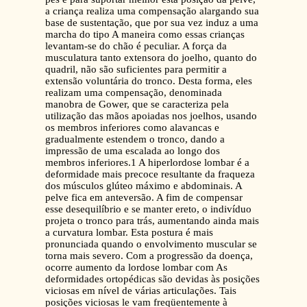
a criança realiza uma compensação alargando sua
base de sustentação, que por sua vez induz a uma
marcha do tipo A maneira como essas crianças
levantam-se do chão é peculiar. A força da
musculatura tanto extensora do joelho, quanto do
quadril, não são suficientes para permitir a
extensão voluntária do tronco. Desta forma, eles
realizam uma compensação, denominada
manobra de Gower, que se caracteriza pela
utilização das mãos apoiadas nos joelhos, usando
os membros inferiores como alavancas e
gradualmente estendem o tronco, dando a
impressão de uma escalada ao longo dos
membros inferiores.1 A hiperlordose lombar é a
deformidade mais precoce resultante da fraqueza
dos músculos glúteo máximo e abdominais. A
pelve fica em anteversão. A fim de compensar
esse desequilíbrio e se manter ereto, o indivíduo
projeta o tronco para trás, aumentando ainda mais
a curvatura lombar. Esta postura é mais
pronunciada quando o envolvimento muscular se
torna mais severo. Com a progressão da doença,
ocorre aumento da lordose lombar com As
deformidades ortopédicas são devidas às posições
viciosas em nível de várias articulações. Tais
posições viciosas le vam freqüentemente à