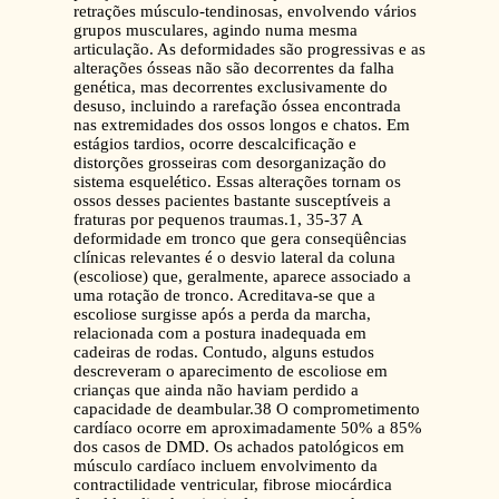
retrações músculo-tendinosas, envolvendo vários
grupos musculares, agindo numa mesma
articulação. As deformidades são progressivas e as
alterações ósseas não são decorrentes da falha
genética, mas decorrentes exclusivamente do
desuso, incluindo a rarefação óssea encontrada
nas extremidades dos ossos longos e chatos. Em
estágios tardios, ocorre descalcificação e
distorções grosseiras com desorganização do
sistema esquelético. Essas alterações tornam os
ossos desses pacientes bastante susceptíveis a
fraturas por pequenos traumas.1, 35-37 A
deformidade em tronco que gera conseqüências
clínicas relevantes é o desvio lateral da coluna
(escoliose) que, geralmente, aparece associado a
uma rotação de tronco. Acreditava-se que a
escoliose surgisse após a perda da marcha,
relacionada com a postura inadequada em
cadeiras de rodas. Contudo, alguns estudos
descreveram o aparecimento de escoliose em
crianças que ainda não haviam perdido a
capacidade de deambular.38 O comprometimento
cardíaco ocorre em aproximadamente 50% a 85%
dos casos de DMD. Os achados patológicos em
músculo cardíaco incluem envolvimento da
contractilidade ventricular, fibrose miocárdica