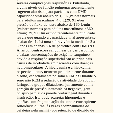
severas complicações respiratórias. Entretanto,
alguns níveis de função pulmonar aparentemente
sugerem alto risco para pacientes com DMD:
capacidade vital abaixo de 1,5 L (valores normais
para adultos masculinos: 4.8 L)29, 91 e/ou
pressão de fluxo de tosse abaixo de 160 L/min
(valores normais para adultos masculinos: > 360
L/min).29, 92 Um estudo recentemente publicado
revela que quando a capacidade vital apresenta-se
abaixo de 1L, há uma sobrevivência média de 3 a
5 anos em apenas 8% de pacientes com DMD.93
Altas concentrações sanguíneas de gás carbônico
e baixas concentrações de oxigênio sanguíneo
devido a respiração superficial são as principais
causas de morbidade em pacientes com doenças
neuromusculares. A hipercapnia e a hipoxemia,
respectivamente, ocorrem primeiramente durante
o sono, especialmente no sono REM.73 Durante o
sono não REM a redução da atividade do abdutor
faringeal e grupos dilatadores, juntamente com a
geração de pressão intratorácica negativa, gera
colapso parcial da parede orofaringeal durante a
inspiração. Isto pode acarretar hipopnéias e
apnéias com fragmentação do sono e conseqüente
sonolência diurna, às vezes acompanhadas de
cefaléias pela manhã (por retenção de dióxido de