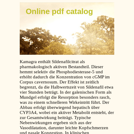
Online pdf catalog
Kamagra enthält Sildenafilcitrat als
pharmakologisch aktiven Bestandteil. Dieser
hemmt selektiv die Phosphodiesterase-5 und
erhöht dadurch die Konzentration von cGMP im
Corpus cavernosum. Der Effekt ist zeitlich
begrenzt, da die Halbwertszeit von Sildenafil etwa
vier Stunden beträgt. In der galenischen Form als
Mundgel erfolgt die Resorption besonders rasch,
was zu einem schnelleren Wirkeintritt führt. Der
Abbau erfolgt überwiegend hepatisch über
CYP3A4, wobei ein aktiver Metabolit entsteht, der
zur Gesamtwirkung beiträgt. Typische
Nebenwirkungen ergeben sich aus der
Vasodilatation, darunter leichte Kopfschmerzen
und nasale Kongestion. In klinischen