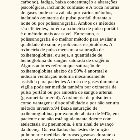
carbono), fadiga, baixa concentração e alterações
psicológicas, incluindo confusão e A troca noturna
de gases pode ser avaliada por vários métodos,
incluindo oximetria de pulso portátil durante a
noite ou por polissonografia. Ambos os métodos
são eficientes, porém a oximetria de pulso portátil
é o método mais acessível. Entretanto, a
polissonografia é o melhor método para avaliar a
qualidade do sono e problemas respiratórios. A
oximetria de pulso mensura a saturação de
oxihemoglobina, ou seja, a quantidade de
hemoglobina do sangue saturada de oxigênio.
Alguns autores referem que saturação de
oxihemoglobina abaixo de 90% é anormal e
indicam ventilação noturna mecanicamente
assistida para pacientes A troca de gases durante a
vigília pode ser medida também por oximetria de
pulso portátil ou por amostra de sangue arterial
(gasometria arterial). A oximetria de pulso tem
como vantagens: disponibilidade e por não ser um
método invasivo.94 Baixa saturação de
oxihemoglobina, por exemplo abaixo de 94%, em
paciente que não está agudamente doente com
atelectasia ou pneumonia, é um sinal de avanço
da doença Os resultados dos testes de função
pulmonar e medidas de trocas gasosas durante o