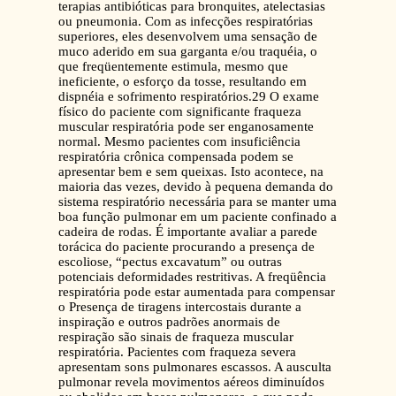
terapias antibióticas para bronquites, atelectasias
ou pneumonia. Com as infecções respiratórias
superiores, eles desenvolvem uma sensação de
muco aderido em sua garganta e/ou traquéia, o
que freqüentemente estimula, mesmo que
ineficiente, o esforço da tosse, resultando em
dispnéia e sofrimento respiratórios.29 O exame
físico do paciente com significante fraqueza
muscular respiratória pode ser enganosamente
normal. Mesmo pacientes com insuficiência
respiratória crônica compensada podem se
apresentar bem e sem queixas. Isto acontece, na
maioria das vezes, devido à pequena demanda do
sistema respiratório necessária para se manter uma
boa função pulmonar em um paciente confinado a
cadeira de rodas. É importante avaliar a parede
torácica do paciente procurando a presença de
escoliose, “pectus excavatum” ou outras
potenciais deformidades restritivas. A freqüência
respiratória pode estar aumentada para compensar
o Presença de tiragens intercostais durante a
inspiração e outros padrões anormais de
respiração são sinais de fraqueza muscular
respiratória. Pacientes com fraqueza severa
apresentam sons pulmonares escassos. A ausculta
pulmonar revela movimentos aéreos diminuídos