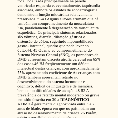
focal localizada principalmente na parede
ventricular esquerda e, eventualmente, taquicardia
associada, embora os estudos de ecocardiografia
demonstrem função miocárdica relativamente
preservada.39-43 Alguns autores afirmam que há
também um comprometimento da musculatura
lisa, paralelamente à degeneração da musculatura
esquelética. Os principais sintomas relacionados
são vômitos, diarréia, dilatação gástrica e
distensão de cólon, sugerindo hipomobilidade
gastro- intestinal, quadro que pode levar ao
óbito.44, 45 Quanto ao comprometimento do
Sistema Nervoso Central (SNC), os portadores de
DMD apresentam discreta atrofia cerebral em 65%
dos casos.46 Há freqüentemente um déficit
intelectual destas crianças, com aproximadamente
75% apresentando coeficiente de As crianças com
DMD também apresentam retardo no
desenvolvimento do sistema locomotor e
cognitivo, déficit de linguagem e de memória,
bem como dificuldades de atenção.48-52 A
prevalência de retardo mental moderado ou grave
tem sido descrita em 30 a
DIAGNÓSTICO
A DMD é geralmente diagnosticada entre 3 e 7
anos de idade, época em que os pais notam um
atraso no desenvolvimento da criança.26 Porém,
existe a possibilidade de diagnóstico