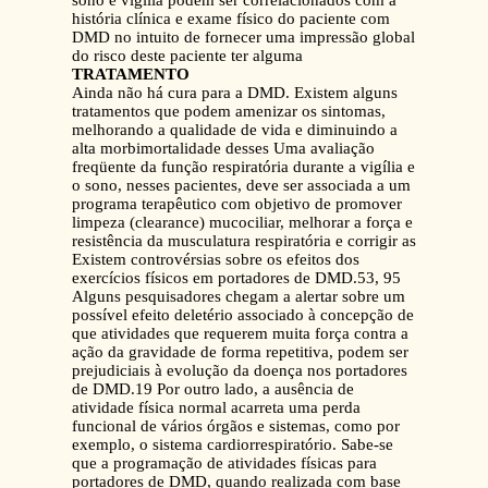
sono e vigília podem ser correlacionados com a
história clínica e exame físico do paciente com
DMD no intuito de fornecer uma impressão global
do risco deste paciente ter alguma
TRATAMENTO
Ainda não há cura para a DMD. Existem alguns tratamentos que podem amenizar os sintomas, melhorando a qualidade de vida e diminuindo a alta morbimortalidade desses Uma avaliação freqüente da função respiratória durante a vigília e o sono, nesses pacientes, deve ser associada a um programa terapêutico com objetivo de promover limpeza (clearance) mucociliar, melhorar a força e resistência da musculatura respiratória e corrigir as Existem controvérsias sobre os efeitos dos exercícios físicos em portadores de DMD.53, 95 Alguns pesquisadores chegam a alertar sobre um possível efeito deletério associado à concepção de que atividades que requerem muita força contra a ação da gravidade de forma repetitiva, podem ser prejudiciais à evolução da doença nos portadores de DMD.19 Por outro lado, a ausência de atividade física normal acarreta uma perda funcional de vários órgãos e sistemas, como por exemplo, o sistema cardiorrespiratório. Sabe-se que a programação de atividades físicas para portadores de DMD, quando realizada com base em uma avaliação funcional minuciosa, é fundamental para a manutenção da qualidade de vida destas crianças, assim como devem ser utilizados outros recursos associados.19 Uma das atividades prescritas com freqüência quando a criança se encontra na fase de deambulação é a caminhada simples, diária, associada a alguns exercícios específicos de alongamentos e exercícios respiratórios. Esta atividade, embora simples, pode ser dificultada pela presença de obesidade associada ao quadro de DMD. A manutenção da deambulação, pelo máximo tempo possível, e o tratamento da obesidade, desaceleram a progressão do A redução da morbidade respiratória, a melhora da dispnéia e o aumento da tolerância ao exercício e a atividade física total podem ocorrer com o treinamento da Uma pesquisa recente demonstrou, analisando dezesseis crianças portadoras de DMD, que o treinamento respiratório específico melhora a resistência da musculatura respiratória, e sua efetividade parece depender da quantidade de treino.97 Outros estudos evidenciam que a força e a resistência da musculatura respiratória podem ser melhoradas através de treinamento a longo prazo dos músculos inspiratórios de pacientes com desordens neuromusculares, incluindo DMD.98 O treinamento da musculatura foi associado também com melhorias significantes das pressões inspiratória e expiratória Com a evolução da doença, o tratamento das manifestações respiratórias requer melhora da ventilação.72, 99 Avaliação gasomé trica seriada é um método simples e seguro para o seguimento clínico dos pacientes com DMD, tanto na avaliação da função muscular, quanto das condições do sistema respiratório.100, 101 Pesquisas recentes demonstram que o paciente necessita de cuidados intensivos mais freqüentes quando a capacidade vital forçada (CVF) cai abaixo de 1L.100 Além disso, quando o portador de DMD atinge valores de CVF inferiores a 1L, ele aumenta o risco de morte nos próximos três anos.102 Terapias para as complicações respiratórias de doenças neuromusculares pediátricas incluem métodos manuais e mecânicos de assistência à tosse assistida, respiração profunda e Pacientes com fraqueza neuromuscular desenvolvem atelectasias nas bases pulmonares devido à inabilidade de realizar respirações profundas. Terapia de respiração profunda (insuflação pulmonar) pode ser realizada manualmente no domicílio do paciente, expandindo os pulmões com ambu, ou mecanicamente usando respiração com pressão positiva intermitente (IPPB), ou qualquer recurso similar. Com a IPPB, a pressão positiva é transmitida aos pulmões do paciente através de máscara facial ou bocal. A pressão limite é programada para atingir uma boa expansão das bases pulmonares e da caixa torácica. Não há consenso em quando se deve iniciar a terapia de respiração profunda. Recomenda-se a IPPB por quinze minutos, uma ou duas vezes/dia quando os pacientes desenvolvem disfunção Tosse ineficaz pode ser tratada usando técnicas manuais e/ou mecânicas.103 A técnica manual é utilizada no tratamento de pacientes com secreções retidas no trato respiratório devido à fraqueza neuromuscular. O tratamento de forma manual da tosse ineficaz é realizado da seguinte maneira: posicionando o cuidador na frente do paciente com as mãos localizadas na parte superior do abdômen, com uma mão abaixo da margem inferior de cada costela (alternativo, uma mão pode estar localizada sobre a região epigástrica, enquanto o cuidador sentado ao lado do paciente, estabiliza a parede torácica com a mão livre). Enquanto o paciente tenta tossir, o cuidador comprime o abdômen empurrando para cima e para dentro como na manobra de Heimlich, gerando um fluxo de ar traqueal e mobilizando as secreções para fora das vias aéreas.103 Depois se realiza uma tosse com respiração profunda com ajuda do ambu para aumentar o fluxo gerado. As compressões abdominais não devem ser feitas no período pós-prandial, devido ao risco de vômito e aspiração.29 O clearance do muco e a insuflação pulmonar podem ser realizadas mecanicamente usando o método In-Exsufflator/Cough Assist™.103 Esta técnica de respiração transmite uma pressão positiva seguida rapidamente de uma pressão negativa (sucção) aplicada através de bocal ou máscara facial. A pressão positiva infla os pulmões e a pressão negativa suga (aspira) secreções para fora do trato respiratório, simulando uma tosse normal. Este método terapêutico tem por finalidade melhorar o fluxo de tosse e o clearance das vias aéreas, prevenindo conseqüentemente as complicações pulmonares.29, 104 A fase de pressão negativa pode ser sincronizada com uma tosse manualmente assistida com a finalidade de maximizar o Outros métodos de clearance de muco (mobilização de secreções) potencialmente úteis para pacientes com doenças neuromusculares são: ventilação intrapulmonar percussiva (IPV) e o sistema de clearance de vias aéreas (VEST).105 O IPV transmite correntes de gases umidificadores com alta frequência (100 a 300 freqüências por minuto) para as vias aéreas através de bucal ou máscara facial, percutindo internamente as vias aéreas para mobilizar as secreções endobronquiais. O IPV é um método de clearance de vias aéreas extremamente seguro que se mostra efetivo na assistência de retirada de muco em pacientes com DMD.29, 106 O sistema VEST é um percursor torácico externo que comprime a parede torácica com alta freqüência. Terapias com um desses métodos podem ser seguidas de aplicação com o In-Exsufflator/Cough Assist® para extrair as secreções mobilizadas das grandes vias aéreas.107 Deve-se ter cautela na aplicação dos métodos de clearance de muco com os pacientes agudamente doentes e/ou muito fracos, já que eles podem apresentar obstrução traqueal por secreções mobilizadas que não conseguiram expectorar.105 Nesses casos, deve-se aplicar essas terapias em unidade de terapia intensiva (UTI).107 Não se sabe, até o momento, quando iniciar a ventilação mecânica assistida em pacientes com doença neuromuscular. Alguns pesquisadores recomendam a ventilação mecânica noturna em qualquer paciente com sintomas de hipoventilação crônica, índices de oximetria anormais durante a noite, hipoxemia ou hipercapnia na gasometria analisada As opções de ventilação mecânica assistida incluem modalidades invasivas e não- invasivas, usando pressão positiva ou negativa para aumentar a profundidade das respirações do paciente. Historicamente, a ventilação de pressão negativa foi o primeiro modo de ventilação em pacientes com fraqueza muscular. Atua lmente, apesar de disponíveis métodos de ventilação por pressão negativa mais seguros, a ocorrência de obstrução e colapso nas vias aéreas superiores em pacientes com fraqueza muscular ainda é elevada. Além disso, esses métodos limitam a mobilidade dos pacientes, pois não são portáteis. Como resultado, a ventilação mecânica em pacientes com doenças neuromusculares é realizada através de ventilação com pressão positiva.29, 108 Ventilação com pressão positiva pode ser aplicada utilizando-se métodos invasivos ou não-invasivos. Ventilação invasiva com pressão positiva é realizada através de um tubo de traqueostomia. As potenciais desvantagens de ter uma traqueostomia são substanciais, incluindo susceptibilidade a infecções nas vias aéreas, dificuldade na deglutição e fala, dificuldade de transportar o equipamento, bem como efeitos psicológicos e de natureza estética.109 O método alternativo é o uso de ventilação não- invasiva através de máscara nasal. A ventilação de pressão positiva não-invasiva (NPPV) pode ser realizada através de uma variedade de diferentes ventiladores. Uma escolha para tratamento em domicílio é o uso do BIPAP®.110 Quando um paciente começa a inspiração, um fluxo negativo de ar é gerado. A unidade BIPAP® capta esse fluxo e transmite a pressão positiva de respiração para uma pressão limite pré-selecionada. A respiração mecânica é sincronizada com o padrão de respiração do paciente. Normalmente, a respiração é transmitida através de máscara nasal, embora em algumas circunstâncias uma máscara facia l pode ser preferida.107 A NPPV pode ser usada para restaurar a oxigenação do sangue normal, remover excesso de dióxido de carbono do sangue, expandir as bases pulmonares do paciente e normalizar o trabalho e o padrão respiratórios.111 Os sintomas de hipoventilação, como fadiga, dispnéia e sono agitado melhoram significativamente com a NPPV, otimizando a qualidade de vida destes pacientes. Para pacientes com fraqueza severa, incluindo aqueles com doença progressiva, como DMD, NPPV pode ser usado durante o dia e à noite. Um método de ventilação mecânica, como o BIPAP®, pode ser acoplado na cadeira de rodas do paciente utilizando uma bateria portátil como fonte de energia, permitindo uma ventilação mecânica quase contínua sem tubo ou traqueostomia.112 O uso de NPPV tem proporcionado o prolongamento da vida de pacientes