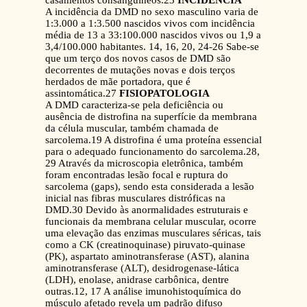
casamentos consangüíneos.23
INCIDÊNCIA
A incidência da DMD no sexo masculino varia de
1:3.000 a 1:3.500 nascidos vivos com incidência
média de 13 a 33:100.000 nascidos vivos ou 1,9 a
3,4/100.000 habitantes. 14, 16, 20, 24-26 Sabe-se
que um terço dos novos casos de DMD são
decorrentes de mutações novas e dois terços
herdados de mãe portadora, que é
assintomática.27
FISIOPATOLOGIA
A DMD caracteriza-se pela deficiência ou
ausência de distrofina na superfície da membrana
da célula muscular, também chamada de
sarcolema.19 A distrofina é uma proteína essencial
para o adequado funcionamento do sarcolema.28,
29 Através da microscopia eletrônica, também
foram encontradas lesão focal e ruptura do
sarcolema (gaps), sendo esta considerada a lesão
inicial nas fibras musculares distróficas na
DMD.30 Devido às anormalidades estruturais e
funcionais da membrana celular muscular, ocorre
uma elevação das enzimas musculares séricas, tais
como a CK (creatinoquinase) piruvato-quinase
(PK), aspartato aminotransferase (AST), alanina
aminotransferase (ALT), desidrogenase-lática
(LDH), enolase, anidrase carbônica, dentre
outras.12, 17 A análise imunohistoquímica do
músculo afetado revela um padrão difuso