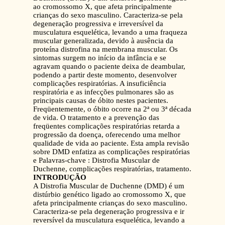
ao cromossomo X, que afeta principalmente
crianças do sexo masculino. Caracteriza-se pela
degeneração progressiva e irreversível da
musculatura esquelética, levando a uma fraqueza
muscular generalizada, devido à ausência da
proteína distrofina na membrana muscular. Os
sintomas surgem no início da infância e se
agravam quando o paciente deixa de deambular,
podendo a partir deste momento, desenvolver
complicações respiratórias. A insuficiência
respiratória e as infecções pulmonares são as
principais causas de óbito nestes pacientes.
Freqüentemente, o óbito ocorre na 2ª ou 3ª década
de vida. O tratamento e a prevenção das
freqüentes complicações respiratórias retarda a
progressão da doença, oferecendo uma melhor
qualidade de vida ao paciente. Esta ampla revisão
sobre DMD enfatiza as complicações respiratórias
e Palavras-chave : Distrofia Muscular de
Duchenne, complicações respiratórias, tratamento.
INTRODUÇÃO
A Distrofia Muscular de Duchenne (DMD) é um
distúrbio genético ligado ao cromossomo X, que
afeta principalmente crianças do sexo masculino.
Caracteriza-se pela degeneração progressiva e ir
reversível da musculatura esquelética, levando a