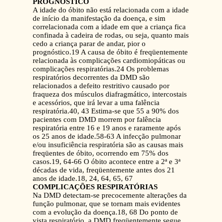
PROGNÓSTICO
A idade do óbito não está relacionada com a idade
de início da manifestação da doença, e sim
correlacionada com a idade em que a criança fica
confinada à cadeira de rodas, ou seja, quanto mais
cedo a criança parar de andar, pior o
prognóstico.19 A causa de óbito é freqüentemente
relacionada às complicações cardiomiopáticas ou
complicações respiratórias.24 Os problemas
respiratórios decorrentes da DMD são
relacionados a defeito restritivo causado por
fraqueza dos músculos diafragmático, intercostais
e acessórios, que irá levar a uma falência
respiratória.40, 43 Estima-se que 55 a 90% dos
pacientes com DMD morrem por falência
respiratória entre 16 e 19 anos e raramente após
os 25 anos de idade.58-63 A infecção pulmonar
e/ou insuficiência respiratória são as causas mais
freqüentes de óbito, ocorrendo em 75% dos
casos.19, 64-66 O óbito acontece entre a 2ª e 3ª
décadas de vida, freqüentemente antes dos 21
anos de idade.18, 24, 64, 65, 67
COMPLICAÇÕES RESPIRATÓRIAS
Na DMD detectam-se precocemente alterações da
função pulmonar, que se tornam mais evidentes
com a evolução da doença.18, 68 Do ponto de
vista respiratório, a DMD freqüentemente segue