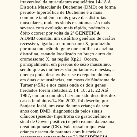
irreversível da musculatura esquelética.14-18 A
Distrofia Muscular de Duchenne (DMD) ou forma
pseudo- hipertrófica de Duchenne é a mais
comum e também a mais grave das distrofias
musculares, onde os sinais e sintomas são mais
severos com evolução mais rápida, podendo o
óbito ocorrer por volta da 2ª
GENÉTICA
A DMD constitui um distúrbio genético de caráter
recessivo, ligado ao cromossomo X, produzido
por uma mutação do gene que codifica a enzima
distrofina, estando localizado no braço curto do
cromossomo X, na região Xp21. Ocorre,
principalmente, em pessoas do sexo masculino,
sendo que as mulheres são portadoras, e nestas, a
doença pode desenvolver- se excepcionalmente
em duas circunstâncias, em casos de Síndrome de
Turner (45X) e nos casos onde os dois genes
herdados forem afetados.2, 14, 18, 21, 22 Até
1987, em todo mundo, ha viam sido descritos dez
casos femininos.14 Em 2002, foi descrito, por
Sanjeev Joshi, um caso de uma criança de sete
anos com DMD, diagnosticada pelos sinais
clínicos (pseudo- hipertrofia de gastrocnêmio e
sinal de Gower positivo) e pelo exame da enzima
creatinoquinase (CK). Vale ressaltar que esta
criança nasceu de parentes com história de