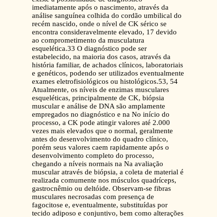
imediatamente após o nascimento, através da
análise sanguínea colhida do cordão umbilical do
recém nascido, onde o nível de CK sérico se
encontra consideravelmente elevado, 17 devido
ao comprometimento da musculatura
esquelética.33 O diagnóstico pode ser
estabelecido, na maioria dos casos, através da
história familiar, de achados clínicos, laboratoriais
e genéticos, podendo ser utilizados eventualmente
exames eletrofisiológicos ou histológicos.53, 54
Atualmente, os níveis de enzimas musculares
esqueléticas, principalmente de CK, biópsia
muscular e análise de DNA são amplamente
empregados no diagnóstico e na No início do
processo, a CK pode atingir valores até 2.000
vezes mais elevados que o normal, geralmente
antes do desenvolvimento do quadro clínico,
porém seus valores caem rapidamente após o
desenvolvimento completo do processo,
chegando a níveis normais na Na avaliação
muscular através de biópsia, a coleta de material é
realizada comumente nos músculos quadríceps,
gastrocnêmio ou deltóide. Observam-se fibras
musculares necrosadas com presença de
fagocitose e, eventualmente, substituídas por
tecido adiposo e conjuntivo, bem como alterações