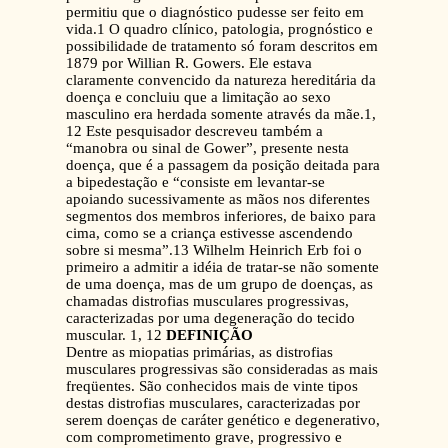
permitiu que o diagnóstico pudesse ser feito em
vida.1 O quadro clínico, patologia, prognóstico e
possibilidade de tratamento só foram descritos em
1879 por Willian R. Gowers. Ele estava
claramente convencido da natureza hereditária da
doença e concluiu que a limitação ao sexo
masculino era herdada somente através da mãe.1,
12 Este pesquisador descreveu também a
“manobra ou sinal de Gower”, presente nesta
doença, que é a passagem da posição deitada para
a bipedestação e “consiste em levantar-se
apoiando sucessivamente as mãos nos diferentes
segmentos dos membros inferiores, de baixo para
cima, como se a criança estivesse ascendendo
sobre si mesma”.13 Wilhelm Heinrich Erb foi o
primeiro a admitir a idéia de tratar-se não somente
de uma doença, mas de um grupo de doenças, as
chamadas distrofias musculares progressivas,
caracterizadas por uma degeneração do tecido
muscular. 1, 12
DEFINIÇÃO
Dentre as miopatias primárias, as distrofias
musculares progressivas são consideradas as mais
freqüentes. São conhecidos mais de vinte tipos
destas distrofias musculares, caracterizadas por
serem doenças de caráter genético e degenerativo,
com comprometimento grave, progressivo e