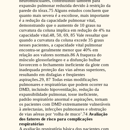
neuromusculares, contribuindo também para
expansão pulmonar reduzida devido à restrição da
parede do tórax.75 Alguns estudos concluem que
quanto mais severa é a escoliose, mais importante
é a redução da capacidade pulmonar vital,
demonstrando que o aumento de 10 graus na
curvatura da coluna implica em redução de 4% na
capacidade vital.48, 50, 69, 85 Vale ressaltar que
quando a curvatura da coluna excede 35 graus
nesses pacientes, a capacidade vital pulmonar
encontra-se geralmente menor que 40% em
relação aos valores normais.86 A fraqueza do
músculo glossofaríngeo e a disfunção bulbar
favorecem o fechamento ineficiente da glote com
inadequada proteção das vias aéreas superiores,
resultando em disfagias e freqüentes
aspirações.29, 87 Todas estas modificações
pulmonares e respiratórias que podem ocorrer na
DMD, incluindo hipoventilação, redução da
expansibilidade pulmonar, tosse ineficiente,
padrão respiratório anormal e aspirações, tornam
os pacientes com DMD extremamente vulneráveis
à atelectasias, infecções pulmonares e obstrução
de vias aéreas por ‘rolha de muco’.74
Avaliação
dos fatores de risco para complicações
respiratórias
A avaliação respiratória básica dos pacientes com