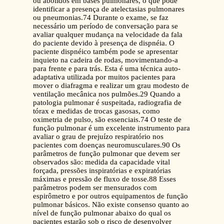
ou abolidos em bases pulmonares, o que pode
identificar a presença de atelectasias pulmonares
ou pneumonias.74 Durante o exame, se faz
necessário um período de conversação para se
avaliar qualquer mudança na velocidade da fala
do paciente devido à presença de dispnéia. O
paciente dispnéico também pode se apresentar
inquieto na cadeira de rodas, movimentando-a
para frente e para trás. Esta é uma técnica auto-
adaptativa utilizada por muitos pacientes para
mover o diafragma e realizar um grau modesto de
ventilação mecânica nos pulmões.29 Quando a
patologia pulmonar é suspeitada, radiografia de
tórax e medidas de trocas gasosas, como
oximetria de pulso, são essenciais.74 O teste de
função pulmonar é um excelente instrumento para
avaliar o grau de prejuízo respiratório nos
pacientes com doenças neuromusculares.90 Os
parâmetros de função pulmonar que devem ser
observados são: medida da capacidade vital
forçada, pressões inspiratórias e expiratórias
máximas e pressão de fluxo de tosse.88 Esses
parâmetros podem ser mensurados com
espirômetro e por outros equipamentos de função
pulmonar básicos. Não existe consenso quanto ao
nível de função pulmonar abaixo do qual os
pacientes estarão sob o risco de desenvolver