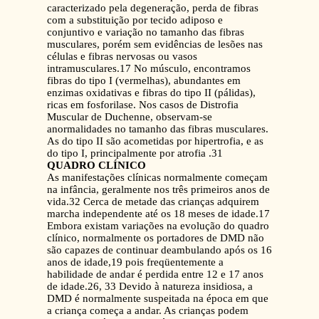
caracterizado pela degeneração, perda de fibras
com a substituição por tecido adiposo e
conjuntivo e variação no tamanho das fibras
musculares, porém sem evidências de lesões nas
células e fibras nervosas ou vasos
intramusculares.17 No músculo, encontramos
fibras do tipo I (vermelhas), abundantes em
enzimas oxidativas e fibras do tipo II (pálidas),
ricas em fosforilase. Nos casos de Distrofia
Muscular de Duchenne, observam-se
anormalidades no tamanho das fibras musculares.
As do tipo II são acometidas por hipertrofia, e as
do tipo I, principalmente por atrofia .31
QUADRO CLÍNICO
As manifestações clínicas normalmente começam
na infância, geralmente nos três primeiros anos de
vida.32 Cerca de metade das crianças adquirem
marcha independente até os 18 meses de idade.17
Embora existam variações na evolução do quadro
clínico, normalmente os portadores de DMD não
são capazes de continuar deambulando após os 16
anos de idade,19 pois freqüentemente a
habilidade de andar é perdida entre 12 e 17 anos
de idade.26, 33 Devido à natureza insidiosa, a
DMD é normalmente suspeitada na época em que
a criança começa a andar. As crianças podem